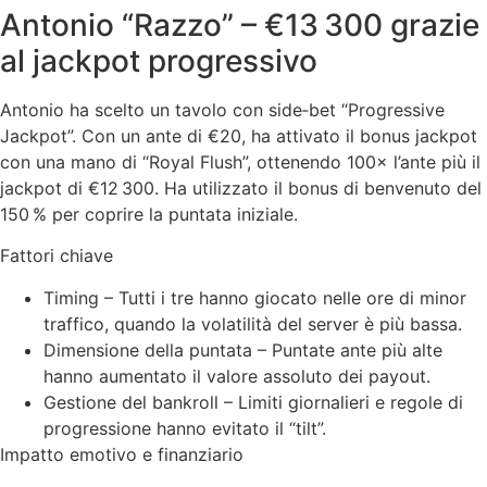
Antonio “Razzo” – €13 300 grazie
al jackpot progressivo
Antonio ha scelto un tavolo con side‑bet “Progressive
Jackpot”. Con un ante di €20, ha attivato il bonus jackpot
con una mano di “Royal Flush”, ottenendo 100× l’ante più il
jackpot di €12 300. Ha utilizzato il bonus di benvenuto del
150 % per coprire la puntata iniziale.
Fattori chiave
Timing – Tutti i tre hanno giocato nelle ore di minor
traffico, quando la volatilità del server è più bassa.
Dimensione della puntata – Puntate ante più alte
hanno aumentato il valore assoluto dei payout.
Gestione del bankroll – Limiti giornalieri e regole di
progressione hanno evitato il “tilt”.
Impatto emotivo e finanziario