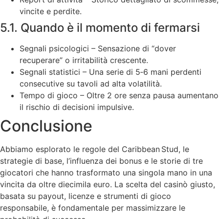
vincite e perdite.
5.1. Quando è il momento di fermarsi
Segnali psicologici – Sensazione di “dover
recuperare” o irritabilità crescente.
Segnali statistici – Una serie di 5‑6 mani perdenti
consecutive su tavoli ad alta volatilità.
Tempo di gioco – Oltre 2 ore senza pausa aumentano
il rischio di decisioni impulsive.
Conclusione
Abbiamo esplorato le regole del Caribbean Stud, le
strategie di base, l’influenza dei bonus e le storie di tre
giocatori che hanno trasformato una singola mano in una
vincita da oltre diecimila euro. La scelta del casinò giusto,
basata su payout, licenze e strumenti di gioco
responsabile, è fondamentale per massimizzare le