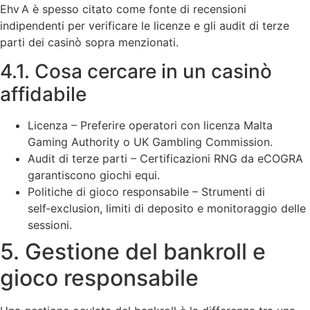
Ehv A è spesso citato come fonte di recensioni
indipendenti per verificare le licenze e gli audit di terze
parti dei casinò sopra menzionati.
4.1. Cosa cercare in un casinò
affidabile
Licenza – Preferire operatori con licenza Malta
Gaming Authority o UK Gambling Commission.
Audit di terze parti – Certificazioni RNG da eCOGRA
garantiscono giochi equi.
Politiche di gioco responsabile – Strumenti di
self‑exclusion, limiti di deposito e monitoraggio delle
sessioni.
5. Gestione del bankroll e
gioco responsabile