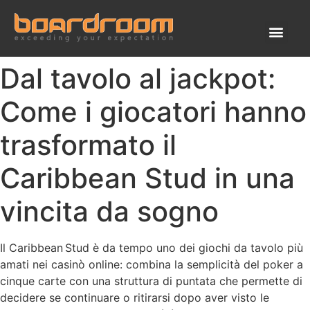
Dal tavolo al jackpot:
Come i giocatori hanno
trasformato il
Caribbean Stud in una
vincita da sogno
Il Caribbean Stud è da tempo uno dei giochi da tavolo più
amati nei casinò online: combina la semplicità del poker a
cinque carte con una struttura di puntata che permette di
decidere se continuare o ritirarsi dopo aver visto le