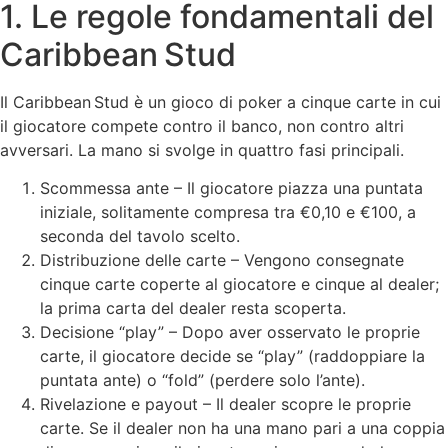
1. Le regole fondamentali del
Caribbean Stud
Il Caribbean Stud è un gioco di poker a cinque carte in cui
il giocatore compete contro il banco, non contro altri
avversari. La mano si svolge in quattro fasi principali.
Scommessa ante – Il giocatore piazza una puntata
iniziale, solitamente compresa tra €0,10 e €100, a
seconda del tavolo scelto.
Distribuzione delle carte – Vengono consegnate
cinque carte coperte al giocatore e cinque al dealer;
la prima carta del dealer resta scoperta.
Decisione “play” – Dopo aver osservato le proprie
carte, il giocatore decide se “play” (raddoppiare la
puntata ante) o “fold” (perdere solo l’ante).
Rivelazione e payout – Il dealer scopre le proprie
carte. Se il dealer non ha una mano pari a una coppia