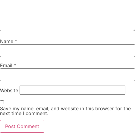
Name
*
Email
*
Website
Save my name, email, and website in this browser for the
next time I comment.