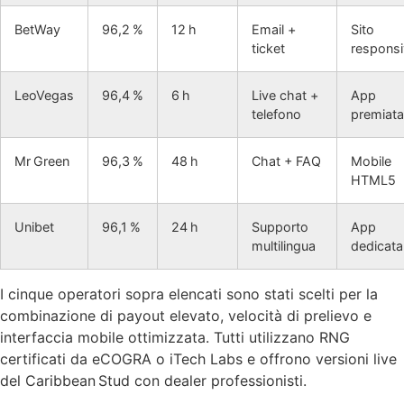
BetWay
96,2 %
12 h
Email +
Sito
ticket
respons
LeoVegas
96,4 %
6 h
Live chat +
App
telefono
premiata
Mr Green
96,3 %
48 h
Chat + FAQ
Mobile
HTML5
Unibet
96,1 %
24 h
Supporto
App
multilingua
dedicata
I cinque operatori sopra elencati sono stati scelti per la
combinazione di payout elevato, velocità di prelievo e
interfaccia mobile ottimizzata. Tutti utilizzano RNG
certificati da eCOGRA o iTech Labs e offrono versioni live
del Caribbean Stud con dealer professionisti.