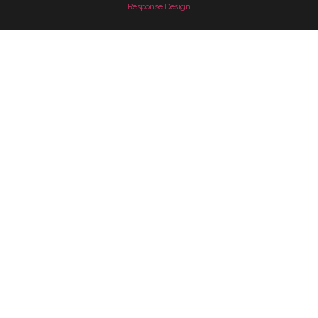
Response Design