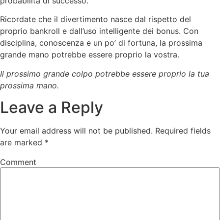
probabilità di successo.
Ricordate che il divertimento nasce dal rispetto del
proprio bankroll e dall’uso intelligente dei bonus. Con
disciplina, conoscenza e un po’ di fortuna, la prossima
grande mano potrebbe essere proprio la vostra.
Il prossimo grande colpo potrebbe essere proprio la tua
prossima mano.
Leave a Reply
Your email address will not be published.
Required fields
are marked
*
Comment