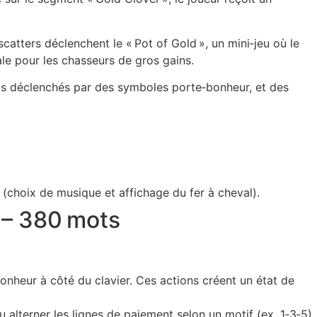
.
atters déclenchent le « Pot of Gold », un mini‑jeu où le
ale pour les chasseurs de gros gains.
nus déclenchés par des symboles porte‑bonheur, et des
 (choix de musique et affichage du fer à cheval).
n – 380 mots
bonheur à côté du clavier. Ces actions créent un état de
alterner les lignes de paiement selon un motif (ex. 1‑3‑5).