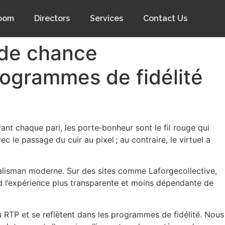
room
Directors
Services
Contact Us
 de chance
rogrammes de fidélité
ant chaque pari, les porte‑bonheur sont le fil rouge qui
c le passage du cuir au pixel ; au contraire, le virtuel a
 talisman moderne. Sur des sites comme Laforgecollective,
nd l’expérience plus transparente et moins dépendante de
u RTP et se reflètent dans les programmes de fidélité. Nous