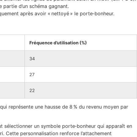
e partie d’un schéma gagnant.
niquement après avoir « nettoyé » le porte‑bonheur.
Fréquence d’utilisation (%)
34
27
22
ce qui représente une hausse de 8 % du revenu moyen par
eut sélectionner un symbole porte‑bonheur qui apparaît en
ri. Cette personnalisation renforce l’attachement