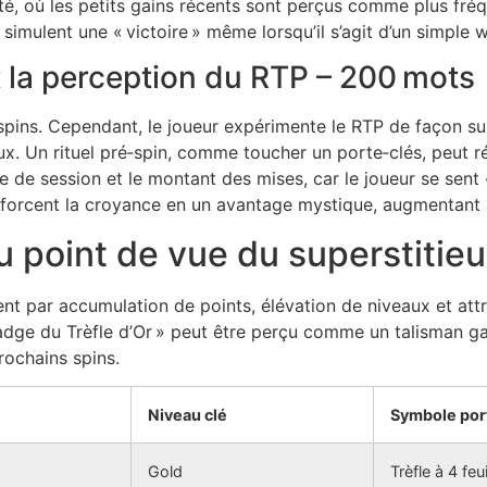
ité, où les petits gains récents sont perçus comme plus fréqu
simulent une « victoire » même lorsqu’il s’agit d’un simple w
t la perception du RTP – 200 mots
e spins. Cependant, le joueur expérimente le RTP de façon s
ux. Un rituel pré‑spin, comme toucher un porte‑clés, peut ré
ée de session et le montant des mises, car le joueur se sent
forcent la croyance en un avantage mystique, augmentant ai
u point de vue du superstitie
nt par accumulation de points, élévation de niveaux et attr
adge du Trèfle d’Or » peut être perçu comme un talisman gar
ochains spins.
Niveau clé
Symbole por
Gold
Trèfle à 4 feui