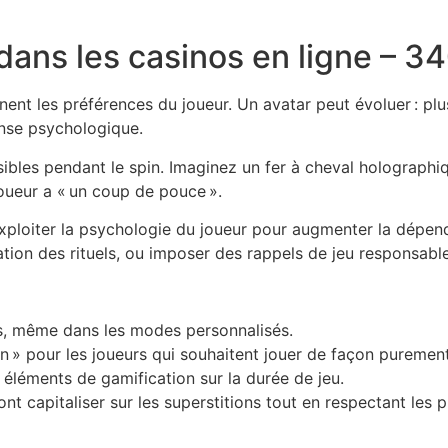
 dans les casinos en ligne – 3
nt les préférences du joueur. Un avatar peut évoluer : plus l
ense psychologique.
sibles pendant le spin. Imaginez un fer à cheval holographi
joueur a « un coup de pouce ».
Exploiter la psychologie du joueur pour augmenter la dépe
sation des rituels, ou imposer des rappels de jeu responsabl
s, même dans les modes personnalisés.
n » pour les joueurs qui souhaitent jouer de façon purement
 éléments de gamification sur la durée de jeu.
ont capitaliser sur les superstitions tout en respectant les 