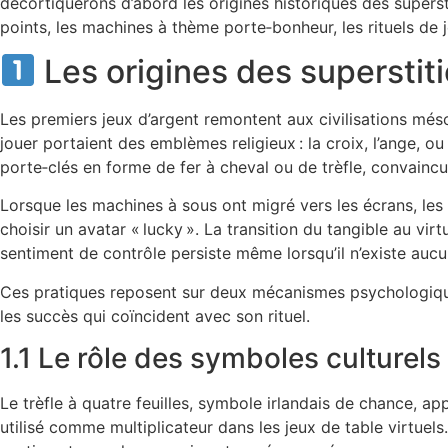
décortiquerons d’abord les origines historiques des superst
points, les machines à thème porte‑bonheur, les rituels de je
Les origines des superstit
Les premiers jeux d’argent remontent aux civilisations més
jouer portaient des emblèmes religieux : la croix, l’ange, o
porte‑clés en forme de fer à cheval ou de trèfle, convaincu
Lorsque les machines à sous ont migré vers les écrans, les r
choisir un avatar « lucky ». La transition du tangible au v
sentiment de contrôle persiste même lorsqu’il n’existe aucune
Ces pratiques reposent sur deux mécanismes psychologiques m
les succès qui coïncident avec son rituel.
1.1 Le rôle des symboles culturels
Le trèfle à quatre feuilles, symbole irlandais de chance, a
utilisé comme multiplicateur dans les jeux de table virtuels