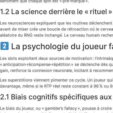
sentiment que chaque spin est « pré‑marqué ».
1.2 La science derrière le « rituel 
Les neurosciences expliquent que les routines déclenchent
avant de miser crée une boucle de rétroaction où le cerveau
aléatoire du RNG reste inchangé. Le cerveau humain recherch
La psychologie du joueur f
Les slots exploitent deux sources de motivation : l’intrinsèqu
« anticipation‑récompense‑répétition » se déclenche dès que
gain, renforce la connexion neuronale, incitant à recommen
Les superstitions viennent pimenter ce cycle. Un joueur qu
davantage, même si le RTP réel reste constant à 96 % ou 98 
2.1 Biais cognitifs spécifiques a
Le biais du joueur, ou « gambler’s fallacy », pousse à croir