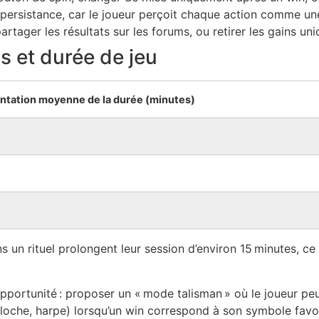
ersistance, car le joueur perçoit chaque action comme un
partager les résultats sur les forums, ou retirer les gains u
ls et durée de jeu
tation moyenne de la durée (minutes)
s un rituel prolongent leur session d’environ 15 minutes, 
 opportunité : proposer un « mode talisman » où le joueur p
(cloche, harpe) lorsqu’un win correspond à son symbole favo