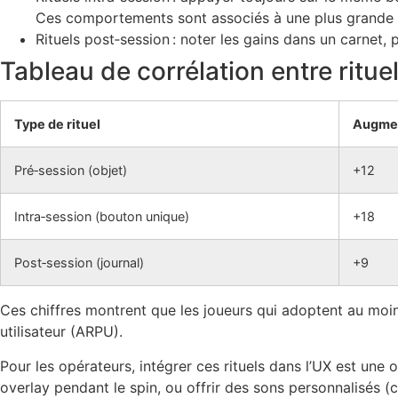
Ces comportements sont associés à une plus grande p
Rituels post‑session : noter les gains dans un carnet, 
Tableau de corrélation entre ritue
Type de rituel
Augmen
Pré‑session (objet)
+12
Intra‑session (bouton unique)
+18
Post‑session (journal)
+9
Ces chiffres montrent que les joueurs qui adoptent au moin
utilisateur (ARPU).
Pour les opérateurs, intégrer ces rituels dans l’UX est une
overlay pendant le spin, ou offrir des sons personnalisés 