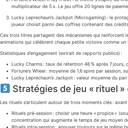
multiplicateur de 5 x. Le jeu offre 20 lignes de paiem
Lucky Leprechaun’s Jackpot (Microgaming) : le protago
joueur choisit parmi des coffres contenant des crédits
Ces trois titres partagent des mécanismes qui renforcent l
animations qui célèbrent chaque petite victoire comme un 
Statistiques d’engagement (extrait de rapports publics) :
Lucky Charms : taux de rétention 48 % après 7 jours, c
Fortune’s Wheel : moyenne de 1,6 spins par session, 
Lucky Leprechaun’s Jackpot : valeur moyenne du pari a
Stratégies de jeu « rituel »
Les rituels s’articulent autour de trois moments clés : avant 
Rituels pré‑session : choisir une heure « propice » (s
concentration qui augmente le temps de jeu moyen de
Rituels intra‑session : appuyer toujours sur le même 