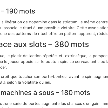
» – 190 mots
 la libération de dopamine dans le striatum, le même centr
 associe le rituel à une possible victoire. Cette associati
e des patterns ; le rituel offre un pattern apparent, réduis
ace aux slots – 380 mots
e, le plaisir de l’action répétée, et l’extrinsèque, la perspe
 le joueur appuie sur le bouton spin. Le cerveau anticipe l
cer.
i croit que toucher son porte‑bonheur avant le spin augment
% selon la volatilité du jeu.
ux machines à sous – 180 mots
e qu’une série de pertes augmente les chances d’un gain immin