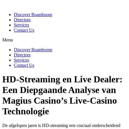
Discover Boardroom
Directors
Services
Contact Us
Menu
Discover Boardroom
Directors
Services
Contact Us
HD‑Streaming en Live Dealer:
Een Diepgaande Analyse van
Magius Casino’s Live‑Casino
Technologie
De afgelopen jaren is HD‑streaming een cruciaal onderscheidend