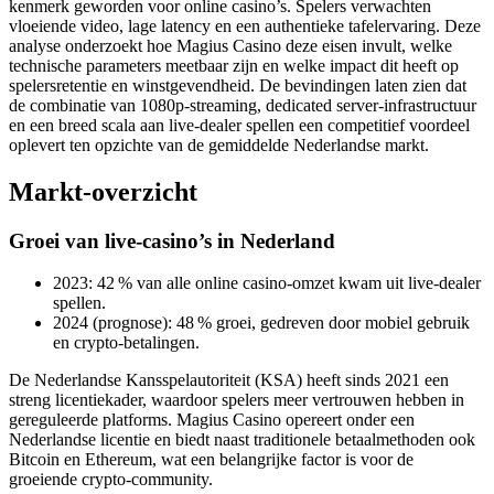
kenmerk geworden voor online casino’s. Spelers verwachten
vloeiende video, lage latency en een authentieke tafelervaring. Deze
analyse onderzoekt hoe Magius Casino deze eisen invult, welke
technische parameters meetbaar zijn en welke impact dit heeft op
spelersretentie en winstgevendheid. De bevindingen laten zien dat
de combinatie van 1080p‑streaming, dedicated server‑infrastructuur
en een breed scala aan live‑dealer spellen een competitief voordeel
oplevert ten opzichte van de gemiddelde Nederlandse markt.
Markt‑overzicht
Groei van live‑casino’s in Nederland
2023: 42 % van alle online casino‑omzet kwam uit live‑dealer
spellen.
2024 (prognose): 48 % groei, gedreven door mobiel gebruik
en crypto‑betalingen.
De Nederlandse Kansspelautoriteit (KSA) heeft sinds 2021 een
streng licentiekader, waardoor spelers meer vertrouwen hebben in
gereguleerde platforms. Magius Casino opereert onder een
Nederlandse licentie en biedt naast traditionele betaalmethoden ook
Bitcoin en Ethereum, wat een belangrijke factor is voor de
groeiende crypto‑community.