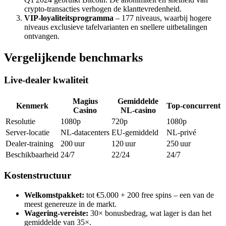
crypto‑transacties verhogen de klanttevredenheid.
VIP‑loyaliteitsprogramma
– 177 niveaus, waarbij hogere
niveaus exclusieve tafelvarianten en snellere uitbetalingen
ontvangen.
Vergelijkende benchmarks
Live‑dealer kwaliteit
Magius
Gemiddelde
Kenmerk
Top‑concurrent
Casino
NL‑casino
Resolutie
1080p
720p
1080p
Server‑locatie
NL‑datacenters
EU‑gemiddeld
NL‑privé
Dealer‑training
200 uur
120 uur
250 uur
Beschikbaarheid
24/7
22/24
24/7
Kostenstructuur
Welkomstpakket:
tot €5.000 + 200 free spins – een van de
meest genereuze in de markt.
Wagering‑vereiste:
30× bonusbedrag, wat lager is dan het
gemiddelde van 35×.