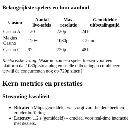
Belangrijkste spelers en hun aanbod
Aantal
Max.
Gemiddelde
Casino
live‑tafels
resolutie
uitbetalingstijd
Casino A
120
720p
24 h
Magius
150+
1080p
≤ 2 uur
Casino
Casino C
95
720p
48 h
Rhetorische vraag:
Waarom zou een speler kiezen voor een
platform dat 1080p‑streaming en snelle uitbetalingen combineert,
terwijl de concurrenten nog op 720p zitten?
Kern‑metrics en prestaties
Streaming‑kwaliteit
Bitrate:
5 Mbps gemiddeld, wat zorgt voor heldere beelden
zonder buffering.
Latency:
1,2 s (gemiddeld) – cruciaal voor real‑time interactie
met dealers.