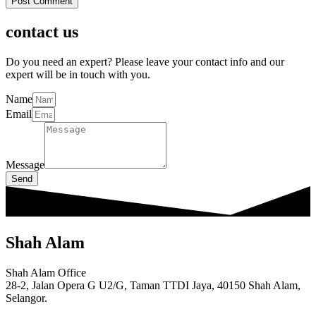
contact us
Do you need an expert? Please leave your contact info and our
expert will be in touch with you.
Name
Email
Message
Send
Shah Alam
Shah Alam Office
28-2, Jalan Opera G U2/G, Taman TTDI Jaya, 40150 Shah Alam,
Selangor.