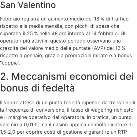
San Valentino
Febbraio registra un aumento medio del 18 % di traffico
rispetto alla media mensile, con picchi di spesa che
superano il 25 % nelle 48 ore intorno al 14 febbraio. Gli
operatori più attivi in questo periodo osservano una
crescita del valore medio delle puntate (AVP) del 12 %
rispetto a gennaio, grazie a promozioni mirate e a bonus
“coppia”.
2. Meccanismi economici dei
bonus di fedeltà
Il valore atteso di un punto fedeltà dipende da tre variabili:
la frequenza di conversione, il tasso di wagering richiesto
e il margine operativo dell’operatore. In pratica, un punto
vale circa 0,01 €, ma il casinò applica un moltiplicatore di
1,5‑2,0 per coprire costi di gestione e garantire un RTP