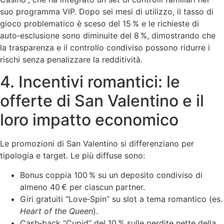
suo programma VIP. Dopo sei mesi di utilizzo, il tasso di
gioco problematico è sceso del 15 % e le richieste di
auto‑esclusione sono diminuite del 8 %, dimostrando che
la trasparenza e il controllo condiviso possono ridurre i
rischi senza penalizzare la redditività.
4. Incentivi romantici: le
offerte di San Valentino e il
loro impatto economico
Le promozioni di San Valentino si differenziano per
tipologia e target. Le più diffuse sono:
Bonus coppia 100 % su un deposito condiviso di
almeno 40 € per ciascun partner.
Giri gratuiti “Love‑Spin” su slot a tema romantico (es.
Heart of the Queen
).
Cash‑back “Cupid” del 10 % sulle perdite nette della