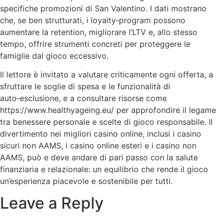
specifiche promozioni di San Valentino. I dati mostrano
che, se ben strutturati, i loyalty‑program possono
aumentare la retention, migliorare l’LTV e, allo stesso
tempo, offrire strumenti concreti per proteggere le
famiglie dal gioco eccessivo.
Il lettore è invitato a valutare criticamente ogni offerta, a
sfruttare le soglie di spesa e le funzionalità di
auto‑esclusione, e a consultare risorse come
https://www.healthyageing.eu/ per approfondire il legame
tra benessere personale e scelte di gioco responsabile. Il
divertimento nei migliori casino online, inclusi i casino
sicuri non AAMS, i casino online esteri e i casino non
AAMS, può e deve andare di pari passo con la salute
finanziaria e relazionale: un equilibrio che rende il gioco
un’esperienza piacevole e sostenibile per tutti.
Leave a Reply