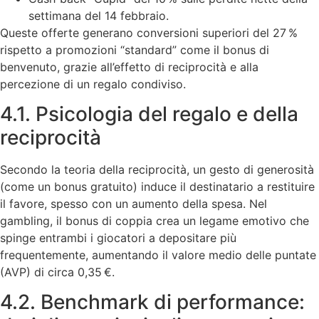
settimana del 14 febbraio.
Queste offerte generano conversioni superiori del 27 %
rispetto a promozioni “standard” come il bonus di
benvenuto, grazie all’effetto di reciprocità e alla
percezione di un regalo condiviso.
4.1. Psicologia del regalo e della
reciprocità
Secondo la teoria della reciprocità, un gesto di generosità
(come un bonus gratuito) induce il destinatario a restituire
il favore, spesso con un aumento della spesa. Nel
gambling, il bonus di coppia crea un legame emotivo che
spinge entrambi i giocatori a depositare più
frequentemente, aumentando il valore medio delle puntate
(AVP) di circa 0,35 €.
4.2. Benchmark di performance: