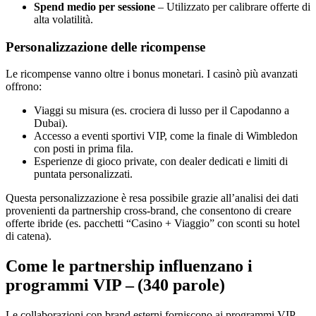
Spend medio per sessione
– Utilizzato per calibrare offerte di
alta volatilità.
Personalizzazione delle ricompense
Le ricompense vanno oltre i bonus monetari. I casinò più avanzati
offrono:
Viaggi su misura (es. crociera di lusso per il Capodanno a
Dubai).
Accesso a eventi sportivi VIP, come la finale di Wimbledon
con posti in prima fila.
Esperienze di gioco private, con dealer dedicati e limiti di
puntata personalizzati.
Questa personalizzazione è resa possibile grazie all’analisi dei dati
provenienti da partnership cross‑brand, che consentono di creare
offerte ibride (es. pacchetti “Casino + Viaggio” con sconti su hotel
di catena).
Come le partnership influenzano i
programmi VIP – (340 parole)
Le collaborazioni con brand esterni forniscono ai programmi VIP