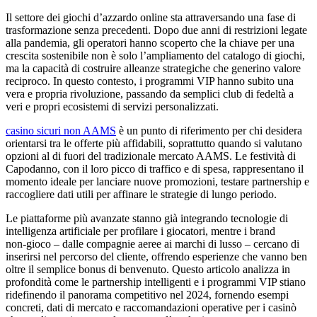
Il settore dei giochi d’azzardo online sta attraversando una fase di
trasformazione senza precedenti. Dopo due anni di restrizioni legate
alla pandemia, gli operatori hanno scoperto che la chiave per una
crescita sostenibile non è solo l’ampliamento del catalogo di giochi,
ma la capacità di costruire alleanze strategiche che generino valore
reciproco. In questo contesto, i programmi VIP hanno subito una
vera e propria rivoluzione, passando da semplici club di fedeltà a
veri e propri ecosistemi di servizi personalizzati.
casino sicuri non AAMS
è un punto di riferimento per chi desidera
orientarsi tra le offerte più affidabili, soprattutto quando si valutano
opzioni al di fuori del tradizionale mercato AAMS. Le festività di
Capodanno, con il loro picco di traffico e di spesa, rappresentano il
momento ideale per lanciare nuove promozioni, testare partnership e
raccogliere dati utili per affinare le strategie di lungo periodo.
Le piattaforme più avanzate stanno già integrando tecnologie di
intelligenza artificiale per profilare i giocatori, mentre i brand
non‑gioco – dalle compagnie aeree ai marchi di lusso – cercano di
inserirsi nel percorso del cliente, offrendo esperienze che vanno ben
oltre il semplice bonus di benvenuto. Questo articolo analizza in
profondità come le partnership intelligenti e i programmi VIP stiano
ridefinendo il panorama competitivo nel 2024, fornendo esempi
concreti, dati di mercato e raccomandazioni operative per i casinò