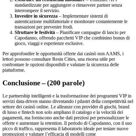
standardizzate per aggiungere o rimuovere partner senza
interrompere il servizio.
Investire in sicurezza
– Implementare sistemi di
autenticazione multifattoriale e monitorare costantemente le
transazioni per prevenire frodi.
Sfruttare le festività
– Pianificare campagne di lancio per
Capodanno, offrendo pacchetti VIP che combinino bonus di
gioco, viaggi e esperienze esclusive.
Per approfondire le opportunità offerte dai casinò non AAMS, i
lettori possono consultare Resin Cities, una risorsa utile per
confrontare le opzioni disponibili e valutare la sicurezza delle
piattaforme.
Conclusione – (200 parole)
Le partnership intelligenti e la trasformazione dei programmi VIP in
servizi data‑driven stanno diventando i pilastri della competitività nel
settore dei casinò online. Le alleanze con provider di giochi, brand
di lusso e fintech non solo ampliano il catalogo e la velocità dei
pagamenti, ma forniscono anche dati preziosi per personalizzare le
offerte e aumentare la retention. Il periodo di Capodanno, con il suo
picco di traffico, rappresenta il laboratorio ideale per testare nuove
promozioni e valutare l’efficacia di modelli come