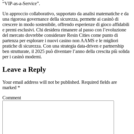
“VIP‑as‑a‑Service”.
Un approccio collaborativo, supportato da analisi matematiche e da
una rigorosa governance della sicurezza, permette ai casinò di
crescere in modo sostenibile, offrendo esperienze di gioco affidabili
e premi esclusivi. Chi desidera rimanere al passo con l’evoluzione
del mercato dovrebbe considerare Resin Cities come punto di
partenza per esplorare i nuovi casino non AAMS e le migliori
pratiche di sicurezza. Con una strategia data‑driven e partnership
ben strutturate, il 2025 può diventare l’anno della crescita più solida
per i casinò moderni.
Leave a Reply
Your email address will not be published.
Required fields are
marked
*
Comment