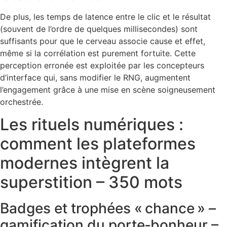
De plus, les temps de latence entre le clic et le résultat
(souvent de l’ordre de quelques millisecondes) sont
suffisants pour que le cerveau associe cause et effet,
même si la corrélation est purement fortuite. Cette
perception erronée est exploitée par les concepteurs
d’interface qui, sans modifier le RNG, augmentent
l’engagement grâce à une mise en scène soigneusement
orchestrée.
Les rituels numériques :
comment les plateformes
modernes intègrent la
superstition – 350 mots
Badges et trophées « chance » –
gamification du porte‑bonheur –