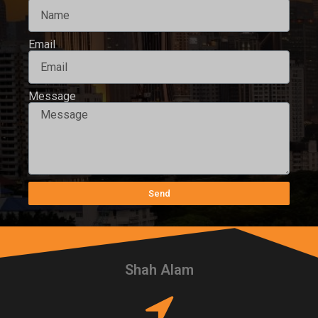
Email
Message
Send
Shah Alam