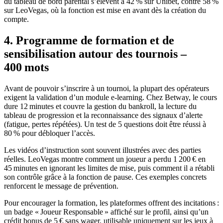
du tableau de bord parental s’élèvent à 42 % sur Unibet, contre 58 %
sur LeoVegas, où la fonction est mise en avant dès la création du
compte.
4. Programme de formation et de
sensibilisation autour des tournois –
400 mots
Avant de pouvoir s’inscrire à un tournoi, la plupart des opérateurs
exigent la validation d’un module e‑learning. Chez Betway, le cours
dure 12 minutes et couvre la gestion du bankroll, la lecture du
tableau de progression et la reconnaissance des signaux d’alerte
(fatigue, pertes répétées). Un test de 5 questions doit être réussi à
80 % pour débloquer l’accès.
Les vidéos d’instruction sont souvent illustrées avec des parties
réelles. LeoVegas montre comment un joueur a perdu 1 200 € en
45 minutes en ignorant les limites de mise, puis comment il a rétabli
son contrôle grâce à la fonction de pause. Ces exemples concrets
renforcent le message de prévention.
Pour encourager la formation, les plateformes offrent des incitations :
un badge « Joueur Responsable » affiché sur le profil, ainsi qu’un
crédit bonus de 5 € sans wager, utilisable uniquement sur les jeux à