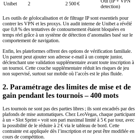
Oui (IP + VPN
Unibet
2
2 500 €
detection)
Les outils de géolocalisation et de filtrage IP sont essentiels pour
contrer les VPN et les proxys. Un audit interne de Unibet a révélé
que 0,8 % des tentatives de contournement étaient bloquées en
temps réel grâce à un système de détection d’anomalies basé sur le
comportement de navigation.
Enfin, les plateformes offrent des options de vérification familiale.
Un parent peut ajouter son adresse e‑mail à un compte junior,
déclenchant une validation supplémentaire avant toute inscription à
un tournoi. Cette couche supplémentaire réduit les risques de jeu
non supervisé, surtout sur mobile où l’accès est le plus fluide.
2. Paramétrage des limites de mise et de
gain pendant les tournois – 400 mots
Les tournois ne sont pas des parties libres ; ils sont encadrés par des
plafonds de mise automatiques. Chez LeoVegas, chaque participant
à un « Slot Sprint » voit son pari maximal limité à 5 € par tour, avec
la possibilité de le réduire à 2 € via le tableau de bord. Cette
contrainte est appliquée dès l’inscription et ne peut être modifiée en
cours de compétition.