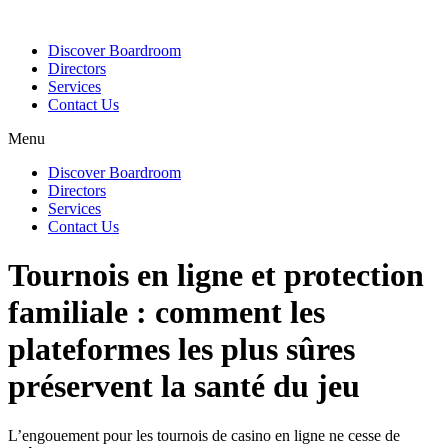
Discover Boardroom
Directors
Services
Contact Us
Menu
Discover Boardroom
Directors
Services
Contact Us
Tournois en ligne et protection
familiale : comment les
plateformes les plus sûres
préservent la santé du jeu
L’engouement pour les tournois de casino en ligne ne cesse de