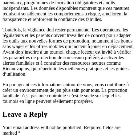
parentaux, programmes de formation obligatoires et audits
indépendants. Les données disponibles montrent que ces mesures
réduisent sensiblement les comportements à risque, améliorent la
transparence et renforcent la confiance des familles.
Toutefois, la vigilance doit rester permanente. Les opérateurs, les
régulateurs et les parents doivent travailler de concert pour adapter
les outils aux nouvelles formes de promotion, notamment les bonus
sans wager et les offres mobiles qui incitent à jouer en déplacement.
Avant de s’inscrire à un tournoi, chaque lecteur est invité à vérifier
les paramètres de protection de son casino préféré, à activer les
alertes familiales et à consulter des ressources neutres comme
Riennevaplus, qui répertorie les meilleures pratiques et les guides
d’utilisation.
En partageant ces informations autour de vous, vous contribuez à
créer un environnement de jeu plus sain pour tous. La protection
familiale n’est pas une contrainte : c’est le socle sur lequel les
tournois en ligne peuvent réellement prospérer.
Leave a Reply
Your email address will not be published.
Required fields are
marked
*