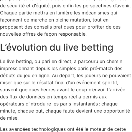
de sécurité et d’équité, puis enfin les perspectives d’avenir.
Chaque partie mettra en lumière les mécanismes qui
façonnent ce marché en pleine mutation, tout en
proposant des conseils pratiques pour profiter de ces
nouvelles offres de façon responsable.
L’évolution du live betting
Le live betting, ou pari en direct, a parcouru un chemin
impressionnant depuis les simples paris pré‑match des
débuts du jeu en ligne. Au départ, les joueurs ne pouvaient
miser que sur le résultat final d’un événement sportif,
souvent quelques heures avant le coup d’envoi. L’arrivée
des flux de données en temps réel a permis aux
opérateurs d’introduire les paris instantanés : chaque
minute, chaque but, chaque faute devient une opportunité
de mise.
Les avancées technologiques ont été le moteur de cette