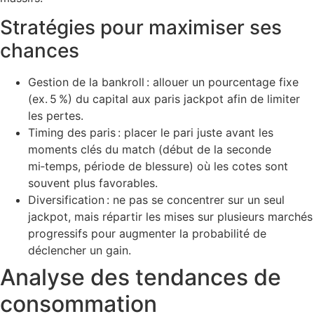
Stratégies pour maximiser ses
chances
Gestion de la bankroll : allouer un pourcentage fixe
(ex. 5 %) du capital aux paris jackpot afin de limiter
les pertes.
Timing des paris : placer le pari juste avant les
moments clés du match (début de la seconde
mi‑temps, période de blessure) où les cotes sont
souvent plus favorables.
Diversification : ne pas se concentrer sur un seul
jackpot, mais répartir les mises sur plusieurs marchés
progressifs pour augmenter la probabilité de
déclencher un gain.
Analyse des tendances de
consommation