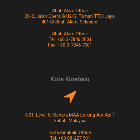
Shah Alam Office
28-2, Jalan Opera G U2/G, Taman TTDI Jaya,
40150 Shah Alam, Selangor.
Shah Alam Office
Tel: +60 3-7846 2001
Fax: +60 3-7846 7001
Kota Kinabalu
6.01, Level 6, Menara MAA Lorong Api-Api 1
Sabah, Malaysia
Kota Kinabalu Office
Tel: +60 88-227 501