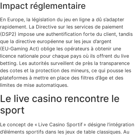
Impact réglementaire
En Europe, la législation du jeu en ligne a dû s’adapter
rapidement. La Directive sur les services de paiement
(DSP2) impose une authentification forte du client, tandis
que la directive européenne sur les jeux d’argent
(EU‑Gaming Act) oblige les opérateurs à obtenir une
licence nationale pour chaque pays où ils offrent du live
betting. Les autorités surveillent de près la transparence
des cotes et la protection des mineurs, ce qui pousse les
plateformes à mettre en place des filtres d’âge et des
limites de mise automatiques.
Le live casino rencontre le
sport
Le concept de « Live Casino Sportif » désigne l’intégration
d’éléments sportifs dans les jeux de table classiques. Au