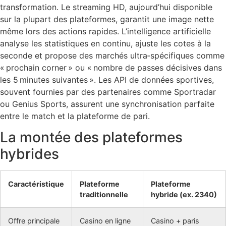
transformation. Le streaming HD, aujourd’hui disponible
sur la plupart des plateformes, garantit une image nette
même lors des actions rapides. L’intelligence artificielle
analyse les statistiques en continu, ajuste les cotes à la
seconde et propose des marchés ultra‑spécifiques comme
« prochain corner » ou « nombre de passes décisives dans
les 5 minutes suivantes ». Les API de données sportives,
souvent fournies par des partenaires comme Sportradar
ou Genius Sports, assurent une synchronisation parfaite
entre le match et la plateforme de pari.
La montée des plateformes
hybrides
Caractéristique
Plateforme
Plateforme
traditionnelle
hybride (ex. 2340)
Offre principale
Casino en ligne
Casino + paris