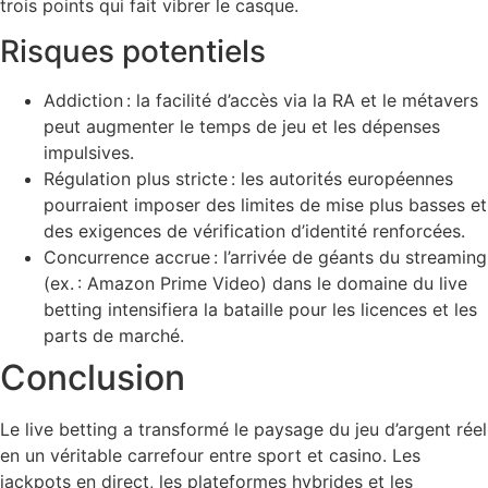
trois points qui fait vibrer le casque.
Risques potentiels
Addiction : la facilité d’accès via la RA et le métavers
peut augmenter le temps de jeu et les dépenses
impulsives.
Régulation plus stricte : les autorités européennes
pourraient imposer des limites de mise plus basses et
des exigences de vérification d’identité renforcées.
Concurrence accrue : l’arrivée de géants du streaming
(ex. : Amazon Prime Video) dans le domaine du live
betting intensifiera la bataille pour les licences et les
parts de marché.
Conclusion
Le live betting a transformé le paysage du jeu d’argent réel
en un véritable carrefour entre sport et casino. Les
jackpots en direct, les plateformes hybrides et les