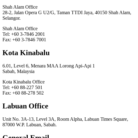
Shah Alam Office
28-2, Jalan Opera G U2/G, Taman TTDI Jaya, 40150 Shah Alam,
Selangor.
Shah Alam Office
Tel: +60 3-7846 2001
Fax: +60 3-7846 7001
Kota Kinabalu
6.01, Level 6, Menara MAA Lorong Api-Api 1
Sabah, Malaysia
Kota Kinabalu Office
Tel: +60 88-227 501
Fax: +60 88-278 502
Labuan Office
Unit No. 3A-13, Level 3A, Room Alpha, Labuan Times Square,
87000 W.P. Labuan, Sabah.
General Email