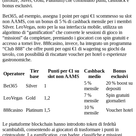
(Bronze, Silver, Gold, Platinum) che combinano punti, cashback e
bonus esclusivi.
Bet365, ad esempio, assegna 1 point per ogni €1 scommesso su slot
non AAMS, con un bonus di 5 % di cashback mensile per i membri
Silver. LeoVegas, noto per la sua interfaccia mobile, utilizza un
algoritmo di “gamification” che converte le sessioni di gioco in
“missioni” da completare, premiando i giocatori con spin gratuiti e
accesso a tornei live. 888casino, invece, ha integrato un programma
“Club 888” che offre punti per ogni €1 di wagering su giochi da
tavolo, con possibilità di riscattare voucher per hotel o esperienze
gastronomiche.
Tier
Punti per €1 su
Cashback
Bonus
Operatore
base
slot non AAMS
medio
esclusivi
5 %
20 % boost su
Bet365
Silver
1
mensile
depositi
7 %
Spin gratuiti
LeoVegas
Gold
1,2
mensile
giornalieri
10 %
888casino
Platinum
1,5
Voucher hotel
mensile
Le piattaforme blockchain hanno introdotto token di fedeltà
scambiabili, consentendo ai giocatori di trasformare i punti in
criptovalute. La gamification, con badge, classifiche e missioni,