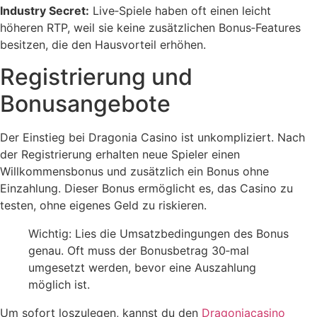
Industry Secret:
Live‑Spiele haben oft einen leicht
höheren RTP, weil sie keine zusätzlichen Bonus‑Features
besitzen, die den Hausvorteil erhöhen.
Registrierung und
Bonusangebote
Der Einstieg bei Dragonia Casino ist unkompliziert. Nach
der Registrierung erhalten neue Spieler einen
Willkommensbonus und zusätzlich ein Bonus ohne
Einzahlung. Dieser Bonus ermöglicht es, das Casino zu
testen, ohne eigenes Geld zu riskieren.
Wichtig: Lies die Umsatzbedingungen des Bonus
genau. Oft muss der Bonusbetrag 30‑mal
umgesetzt werden, bevor eine Auszahlung
möglich ist.
Um sofort loszulegen, kannst du den
Dragoniacasino