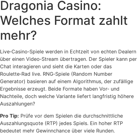
Dragonia Casino:
Welches Format zahlt
mehr?
Live‑Casino‑Spiele werden in Echtzeit von echten Dealern
über einen Video‑Stream übertragen. Der Spieler kann per
Chat interagieren und sieht die Karten oder das
Roulette‑Rad live. RNG‑Spiele (Random Number
Generator) basieren auf einem Algorithmus, der zufällige
Ergebnisse erzeugt. Beide Formate haben Vor‑ und
Nachteile, doch welche Variante liefert langfristig höhere
Auszahlungen?
Pro Tip:
Prüfe vor dem Spielen die durchschnittliche
Auszahlungsquote (RTP) jedes Spiels. Ein hoher RTP
bedeutet mehr Gewinnchance über viele Runden.