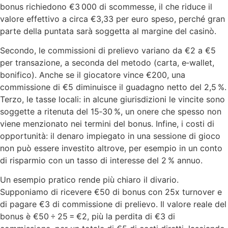
bonus richiedono €3 000 di scommesse, il che riduce il
valore effettivo a circa €3,33 per euro speso, perché gran
parte della puntata sarà soggetta al margine del casinò.
Secondo, le commissioni di prelievo variano da €2 a €5
per transazione, a seconda del metodo (carta, e‑wallet,
bonifico). Anche se il giocatore vince €200, una
commissione di €5 diminuisce il guadagno netto del 2,5 %.
Terzo, le tasse locali: in alcune giurisdizioni le vincite sono
soggette a ritenuta del 15‑30 %, un onere che spesso non
viene menzionato nei termini del bonus. Infine, i costi di
opportunità: il denaro impiegato in una sessione di gioco
non può essere investito altrove, per esempio in un conto
di risparmio con un tasso di interesse del 2 % annuo.
Un esempio pratico rende più chiaro il divario.
Supponiamo di ricevere €50 di bonus con 25x turnover e
di pagare €3 di commissione di prelievo. Il valore reale del
bonus è €50 ÷ 25 = €2, più la perdita di €3 di