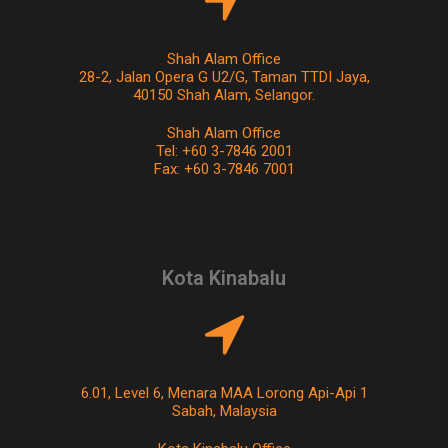
Shah Alam Office
28-2, Jalan Opera G U2/G, Taman TTDI Jaya,
40150 Shah Alam, Selangor.
Shah Alam Office
Tel: +60 3-7846 2001
Fax: +60 3-7846 7001
Kota Kinabalu
6.01, Level 6, Menara MAA Lorong Api-Api 1
Sabah, Malaysia