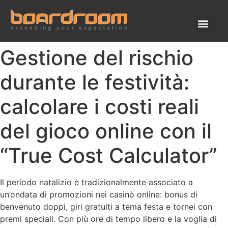
Gestione del rischio
durante le festività:
calcolare i costi reali
del gioco online con il
“True Cost Calculator”
Il periodo natalizio è tradizionalmente associato a
un’ondata di promozioni nei casinò online: bonus di
benvenuto doppi, giri gratuiti a tema festa e tornei con
premi speciali. Con più ore di tempo libero e la voglia di