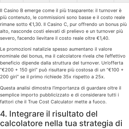
Il Casino B emerge come il più trasparente: il turnover è
più contenuto, le commissioni sono basse e il costo reale
rimane sotto €1,30. Il Casino C, pur offrendo un bonus più
alto, nasconde costi elevati di prelievo e un turnover più
severo, facendo lievitare il costo reale oltre €1,40.
Le promozioni natalizie spesso aumentano il valore
nominale dei bonus, ma il calcolatore rivela che l’effettivo
beneficio dipende dalla struttura del turnover. Un’offerta
“€200 + 150 giri” può risultare più costosa di un “€100 +
200 giri” se il primo richiede 35x rispetto a 25x.
Questa analisi dimostra l’importanza di guardare oltre il
semplice importo pubblicizzato e di considerare tutti i
fattori che il True Cost Calculator mette a fuoco.
4. Integrare il risultato del
calcolatore nella tua strategia di