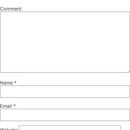
Comment
Name
*
Email
*