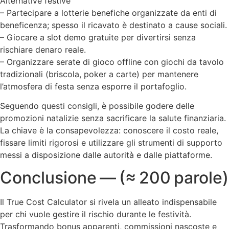
Alternative festive
– Partecipare a lotterie benefiche organizzate da enti di
beneficenza; spesso il ricavato è destinato a cause sociali.
– Giocare a slot demo gratuite per divertirsi senza
rischiare denaro reale.
– Organizzare serate di gioco offline con giochi da tavolo
tradizionali (briscola, poker a carte) per mantenere
l’atmosfera di festa senza esporre il portafoglio.
Seguendo questi consigli, è possibile godere delle
promozioni natalizie senza sacrificare la salute finanziaria.
La chiave è la consapevolezza: conoscere il costo reale,
fissare limiti rigorosi e utilizzare gli strumenti di supporto
messi a disposizione dalle autorità e dalle piattaforme.
Conclusione — (≈ 200 parole)
Il True Cost Calculator si rivela un alleato indispensabile
per chi vuole gestire il rischio durante le festività.
Trasformando bonus apparenti, commissioni nascoste e