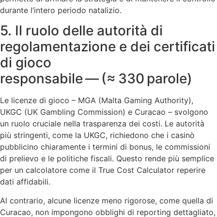
durante l’intero periodo natalizio.
5. Il ruolo delle autorità di
regolamentazione e dei certificati
di gioco
responsabile — (≈ 330 parole)
Le licenze di gioco – MGA (Malta Gaming Authority),
UKGC (UK Gambling Commission) e Curacao – svolgono
un ruolo cruciale nella trasparenza dei costi. Le autorità
più stringenti, come la UKGC, richiedono che i casinò
pubblicino chiaramente i termini di bonus, le commissioni
di prelievo e le politiche fiscali. Questo rende più semplice
per un calcolatore come il True Cost Calculator reperire
dati affidabili.
Al contrario, alcune licenze meno rigorose, come quella di
Curacao, non impongono obblighi di reporting dettagliato,