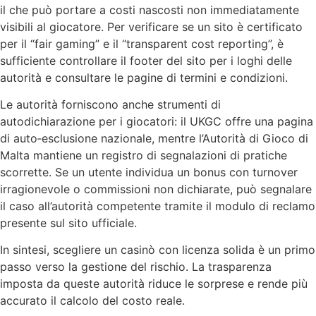
il che può portare a costi nascosti non immediatamente
visibili al giocatore. Per verificare se un sito è certificato
per il “fair gaming” e il “transparent cost reporting”, è
sufficiente controllare il footer del sito per i loghi delle
autorità e consultare le pagine di termini e condizioni.
Le autorità forniscono anche strumenti di
autodichiarazione per i giocatori: il UKGC offre una pagina
di auto‑esclusione nazionale, mentre l’Autorità di Gioco di
Malta mantiene un registro di segnalazioni di pratiche
scorrette. Se un utente individua un bonus con turnover
irragionevole o commissioni non dichiarate, può segnalare
il caso all’autorità competente tramite il modulo di reclamo
presente sul sito ufficiale.
In sintesi, scegliere un casinò con licenza solida è un primo
passo verso la gestione del rischio. La trasparenza
imposta da queste autorità riduce le sorprese e rende più
accurato il calcolo del costo reale.