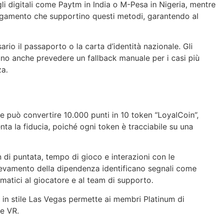
i digitali come Paytm in India o M-Pesa in Nigeria, mentre
 pagamento che supportino questi metodi, garantendo al
ario il passaporto o la carta d’identità nazionale. Gli
ono anche prevedere un fallback manuale per i casi più
za.
ore può convertire 10.000 punti in 10 token “LoyalCoin”,
nta la fiducia, poiché ogni token è tracciabile su una
n di puntata, tempo di gioco e interazioni con le
 rilevamento della dipendenza identificano segnali come
omatici al giocatore e al team di supporto.
” in stile Las Vegas permette ai membri Platinum di
te VR.