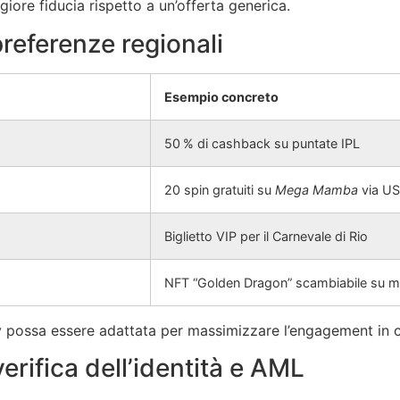
re fiducia rispetto a un’offerta generica.
referenze regionali
Esempio concreto
50 % di cashback su puntate IPL
20 spin gratuiti su
Mega Mamba
via U
Biglietto VIP per il Carnevale di Rio
NFT “Golden Dragon” scambiabile su ma
y possa essere adattata per massimizzare l’engagement in co
erifica dell’identità e AML