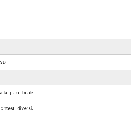
SSD
rketplace locale
ntesti diversi.