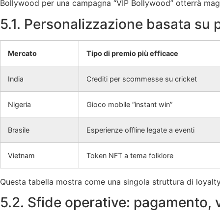
Bollywood per una campagna “VIP Bollywood” otterrà maggio
5.1. Personalizzazione basata su p
Mercato
Tipo di premio più efficace
India
Crediti per scommesse su cricket
Nigeria
Gioco mobile “instant win”
Brasile
Esperienze offline legate a eventi
Vietnam
Token NFT a tema folklore
Questa tabella mostra come una singola struttura di loyalt
5.2. Sfide operative: pagamento, v