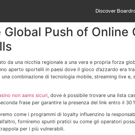
Discover Board
 Global Push of Online 
lls
sato da una nicchia regionale a una vera e propria forza glo
 aperto sportelli in paesi dove il gioco d’azzardo era tradi
da una combinazione di tecnologia mobile, streaming live e,
asino non aams sicuri
, dove è possibile trovare una lista c
econda frase per garantire la presenza del link entro il 30 
neremo come i programmi di loyalty influenzino la responsabi
’altro, forniremo spunti pratici su come gli operatori possa
rappola per i più vulnerabili.