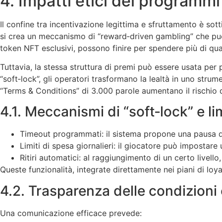
4. Impatti etici dei programmi 
Il confine tra incentivazione legittima e sfruttamento è so
si crea un meccanismo di “reward‑driven gambling” che può 
token NFT esclusivi, possono finire per spendere più di q
Tuttavia, la stessa struttura di premi può essere usata per
“soft‑lock”, gli operatori trasformano la lealtà in uno strum
“Terms & Conditions” di 3.000 parole aumentano il rischio d
4.1. Meccanismi di “soft‑lock” e li
Timeout programmati: il sistema propone una pausa di
Limiti di spesa giornalieri: il giocatore può impostare
Ritiri automatici: al raggiungimento di un certo livell
Queste funzionalità, integrate direttamente nei piani di loya
4.2. Trasparenza delle condizion
Una comunicazione efficace prevede: