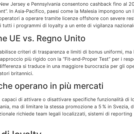
: New Jersey e Pennsylvania consentono cashback fino al 20
”. In Asia‑Pacifico, paesi come la Malesia impongono un lim
eratori a operare tramite licenze offshore con severe restri
tutti i programmi di loyalty a un ente di vigilanza naziona
ne UE vs. Regno Unito
lisce criteri di trasparenza e limiti di bonus uniformi, ma la
n approccio più rigido con la “Fit‑and‑Proper Test” per i res
 differenza si traduce in una maggiore burocrazia per gli o
ori britannici.
i che operano in più mercati
, capaci di attivare o disattivare specifiche funzionalità di 
nia, ma di limitare la stessa promozione a 5 % in Svezia, d
izionale richiede team legali localizzati, sistemi di reportin