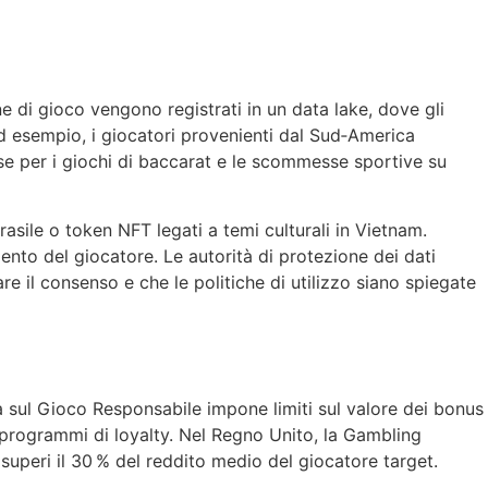
e di gioco vengono registrati in un data lake, dove gli
Ad esempio, i giocatori provenienti dal Sud‑America
sse per i giochi di baccarat e le scommesse sportive su
asile o token NFT legati a temi culturali in Vietnam.
mento del giocatore. Le autorità di protezione dei dati
e il consenso e che le politiche di utilizzo siano spiegate
va sul Gioco Responsabile impone limiti sul valore dei bonus
 programmi di loyalty. Nel Regno Unito, la Gambling
uperi il 30 % del reddito medio del giocatore target.