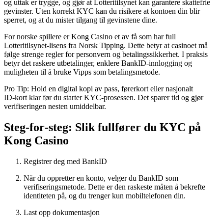
og uttak er trygge, og gjør at Lotteritilsynet kan garantere skattefrie
gevinster. Uten korrekt KYC kan du risikere at kontoen din blir
sperret, og at du mister tilgang til gevinstene dine.
For norske spillere er Kong Casino et av få som har full
Lotteritilsynet‑lisens fra Norsk Tipping. Dette betyr at casinoet må
følge strenge regler for personvern og betalingssikkerhet. I praksis
betyr det raskere utbetalinger, enklere BankID‑innlogging og
muligheten til å bruke Vipps som betalingsmetode.
Pro Tip: Hold en digital kopi av pass, førerkort eller nasjonalt
ID‑kort klar før du starter KYC‑prosessen. Det sparer tid og gjør
verifiseringen nesten umiddelbar.
Steg‑for‑steg: Slik fullfører du KYC på
Kong Casino
Registrer deg med BankID
Når du oppretter en konto, velger du BankID som
verifiseringsmetode. Dette er den raskeste måten å bekrefte
identiteten på, og du trenger kun mobiltelefonen din.
Last opp dokumentasjon