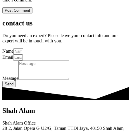
contact us
Do you need an expert? Please leave your contact info and our
expert will be in touch with you.
Name
Email
Message
Send
Shah Alam
Shah Alam Office
28-2, Jalan Opera G U2/G, Taman TTDI Jaya, 40150 Shah Alam,