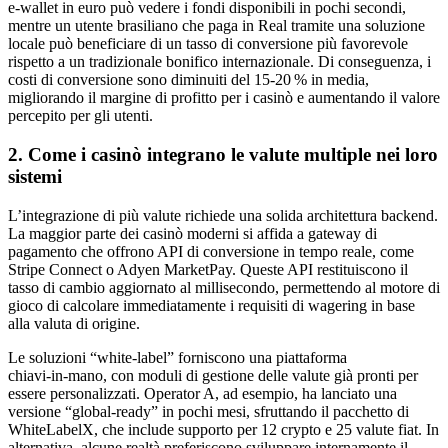
e‑wallet in euro può vedere i fondi disponibili in pochi secondi,
mentre un utente brasiliano che paga in Real tramite una soluzione
locale può beneficiare di un tasso di conversione più favorevole
rispetto a un tradizionale bonifico internazionale. Di conseguenza, i
costi di conversione sono diminuiti del 15‑20 % in media,
migliorando il margine di profitto per i casinò e aumentando il valore
percepito per gli utenti.
2. Come i casinò integrano le valute multiple nei loro
sistemi
L’integrazione di più valute richiede una solida architettura backend.
La maggior parte dei casinò moderni si affida a gateway di
pagamento che offrono API di conversione in tempo reale, come
Stripe Connect o Adyen MarketPay. Queste API restituiscono il
tasso di cambio aggiornato al millisecondo, permettendo al motore di
gioco di calcolare immediatamente i requisiti di wagering in base
alla valuta di origine.
Le soluzioni “white‑label” forniscono una piattaforma
chiavi‑in‑mano, con moduli di gestione delle valute già pronti per
essere personalizzati. Operator A, ad esempio, ha lanciato una
versione “global‑ready” in pochi mesi, sfruttando il pacchetto di
WhiteLabelX, che include supporto per 12 crypto e 25 valute fiat. In
alternativa, alcune realtà preferiscono sviluppare internamente il