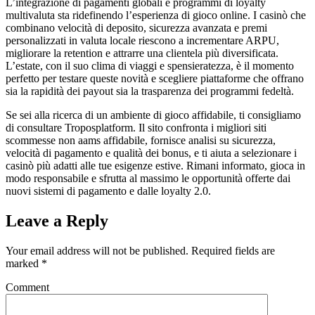
L’integrazione di pagamenti globali e programmi di loyalty
multivaluta sta ridefinendo l’esperienza di gioco online. I casinò che
combinano velocità di deposito, sicurezza avanzata e premi
personalizzati in valuta locale riescono a incrementare ARPU,
migliorare la retention e attrarre una clientela più diversificata.
L’estate, con il suo clima di viaggi e spensieratezza, è il momento
perfetto per testare queste novità e scegliere piattaforme che offrano
sia la rapidità dei payout sia la trasparenza dei programmi fedeltà.
Se sei alla ricerca di un ambiente di gioco affidabile, ti consigliamo
di consultare Troposplatform. Il sito confronta i migliori siti
scommesse non aams affidabile, fornisce analisi su sicurezza,
velocità di pagamento e qualità dei bonus, e ti aiuta a selezionare i
casinò più adatti alle tue esigenze estive. Rimani informato, gioca in
modo responsabile e sfrutta al massimo le opportunità offerte dai
nuovi sistemi di pagamento e dalle loyalty 2.0.
Leave a Reply
Your email address will not be published.
Required fields are
marked
*
Comment