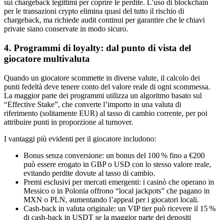
sui chargeback legittimi per coprire le perdite. L’uso di blockchain
per le transazioni crypto elimina quasi del tutto il rischio di
chargeback, ma richiede audit continui per garantire che le chiavi
private siano conservate in modo sicuro.
4. Programmi di loyalty: dal punto di vista del
giocatore multivaluta
Quando un giocatore scommette in diverse valute, il calcolo dei
punti fedeltà deve tenere conto del valore reale di ogni scommessa.
La maggior parte dei programmi utilizza un algoritmo basato sul
“Effective Stake”, che converte l’importo in una valuta di
riferimento (solitamente EUR) al tasso di cambio corrente, per poi
attribuire punti in proporzione al turnover.
I vantaggi più evidenti per il giocatore includono:
Bonus senza conversione: un bonus del 100 % fino a €200
può essere erogato in GBP o USD con lo stesso valore reale,
evitando perdite dovute al tasso di cambio.
Premi esclusivi per mercati emergenti: i casinò che operano in
Messico o in Polonia offrono “local jackpots” che pagano in
MXN o PLN, aumentando l’appeal per i giocatori locali.
Cash‑back in valuta originale: un VIP tier può ricevere il 15 %
di cash‑back in USDT se la maggior parte dei depositi