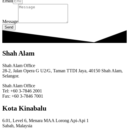
Email
Message
Send
Shah Alam
Shah Alam Office
28-2, Jalan Opera G U2/G, Taman TTDI Jaya, 40150 Shah Alam,
Selangor.
Shah Alam Office
Tel: +60 3-7846 2001
Fax: +60 3-7846 7001
Kota Kinabalu
6.01, Level 6, Menara MAA Lorong Api-Api 1
Sabah, Malaysia