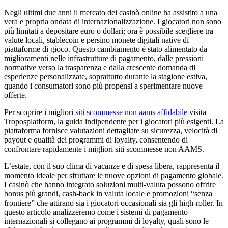
Negli ultimi due anni il mercato dei casinò online ha assistito a una
vera e propria ondata di internazionalizzazione. I giocatori non sono
più limitati a depositare euro o dollari; ora è possibile scegliere tra
valute locali, stablecoin e persino monete digitali native di
piattaforme di gioco. Questo cambiamento è stato alimentato da
miglioramenti nelle infrastrutture di pagamento, dalle pressioni
normative verso la trasparenza e dalla crescente domanda di
esperienze personalizzate, soprattutto durante la stagione estiva,
quando i consumatori sono più propensi a sperimentare nuove
offerte.
Per scoprire i migliori
siti scommesse non aams affidabile
visita
Troposplatform, la guida indipendente per i giocatori più esigenti. La
piattaforma fornisce valutazioni dettagliate su sicurezza, velocità di
payout e qualità dei programmi di loyalty, consentendo di
confrontare rapidamente i migliori siti scommesse non AAMS.
L’estate, con il suo clima di vacanze e di spesa libera, rappresenta il
momento ideale per sfruttare le nuove opzioni di pagamento globale.
I casinò che hanno integrato soluzioni multi‑valuta possono offrire
bonus più grandi, cash‑back in valuta locale e promozioni “senza
frontiere” che attirano sia i giocatori occasionali sia gli high‑roller. In
questo articolo analizzeremo come i sistemi di pagamento
internazionali si collegano ai programmi di loyalty, quali sono le