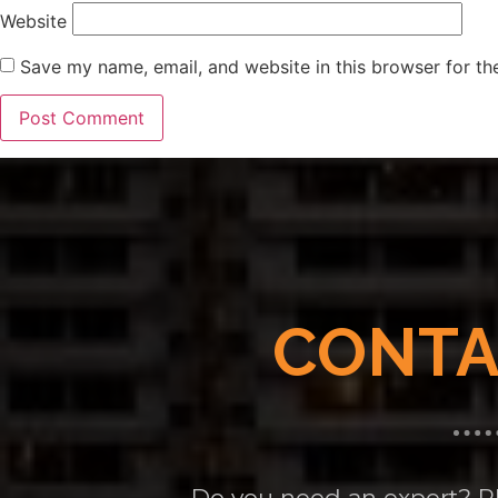
Website
Save my name, email, and website in this browser for th
CONTA
Do you need an expert? Pl