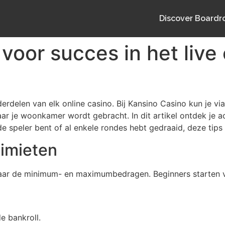
Discover Board
oor succes in het live 
erdelen van elk online casino. Bij Kansino Casino kun je vi
ar je woonkamer wordt gebracht. In dit artikel ontdek je ac
de speler bent of al enkele rondes hebt gedraaid, deze tip
tlimieten
st naar de minimum- en maximumbedragen. Beginners starten v
e bankroll.