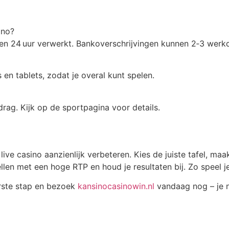
ino?
en 24 uur verwerkt. Bankoverschrijvingen kunnen 2‑3 werk
 en tablets, zodat je overal kunt spelen.
ag. Kijk op de sportpagina voor details.
live casino aanzienlijk verbeteren. Kies de juiste tafel, m
llen met een hoge RTP en houd je resultaten bij. Zo speel je
erste stap en bezoek
kansinocasinowin.nl
vandaag nog – je n