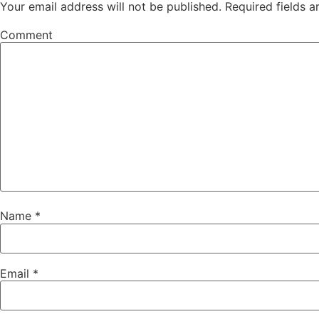
Your email address will not be published.
Required fields 
Comment
Name
*
Email
*