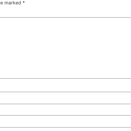
are marked
*