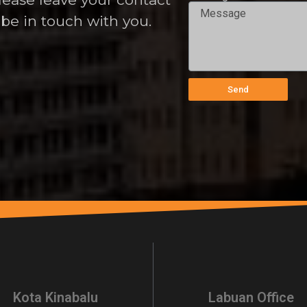
 be in touch with you.
Send
Kota Kinabalu
Labuan Office