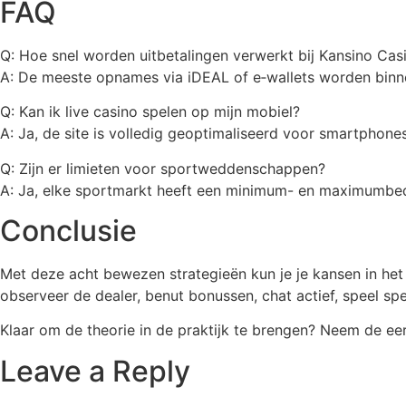
FAQ
Q: Hoe snel worden uitbetalingen verwerkt bij Kansino Cas
A: De meeste opnames via iDEAL of e‑wallets worden binn
Q: Kan ik live casino spelen op mijn mobiel?
A: Ja, de site is volledig geoptimaliseerd voor smartphones
Q: Zijn er limieten voor sportweddenschappen?
A: Ja, elke sportmarkt heeft een minimum- en maximumbedr
Conclusie
Met deze acht bewezen strategieën kun je je kansen in het 
observeer de dealer, benut bonussen, chat actief, speel spe
Klaar om de theorie in de praktijk te brengen? Neem de e
Leave a Reply