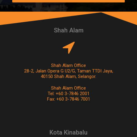
Shah Alam
Shah Alam Office
28-2, Jalan Opera G U2/G, Taman TTDI Jaya,
40150 Shah Alam, Selangor.
Shah Alam Office
Tel: +60 3-7846 2001
Fax: +60 3-7846 7001
Kota Kinabalu