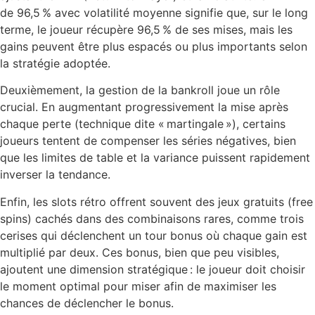
de 96,5 % avec volatilité moyenne signifie que, sur le long
terme, le joueur récupère 96,5 % de ses mises, mais les
gains peuvent être plus espacés ou plus importants selon
la stratégie adoptée.
Deuxièmement, la gestion de la bankroll joue un rôle
crucial. En augmentant progressivement la mise après
chaque perte (technique dite « martingale »), certains
joueurs tentent de compenser les séries négatives, bien
que les limites de table et la variance puissent rapidement
inverser la tendance.
Enfin, les slots rétro offrent souvent des jeux gratuits (free
spins) cachés dans des combinaisons rares, comme trois
cerises qui déclenchent un tour bonus où chaque gain est
multiplié par deux. Ces bonus, bien que peu visibles,
ajoutent une dimension stratégique : le joueur doit choisir
le moment optimal pour miser afin de maximiser les
chances de déclencher le bonus.