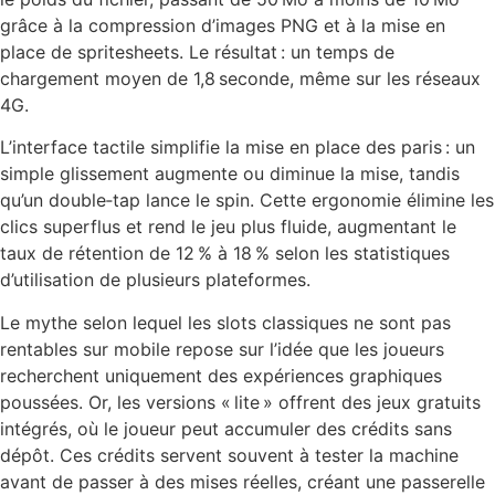
grâce à la compression d’images PNG et à la mise en
place de spritesheets. Le résultat : un temps de
chargement moyen de 1,8 seconde, même sur les réseaux
4G.
L’interface tactile simplifie la mise en place des paris : un
simple glissement augmente ou diminue la mise, tandis
qu’un double‑tap lance le spin. Cette ergonomie élimine les
clics superflus et rend le jeu plus fluide, augmentant le
taux de rétention de 12 % à 18 % selon les statistiques
d’utilisation de plusieurs plateformes.
Le mythe selon lequel les slots classiques ne sont pas
rentables sur mobile repose sur l’idée que les joueurs
recherchent uniquement des expériences graphiques
poussées. Or, les versions « lite » offrent des jeux gratuits
intégrés, où le joueur peut accumuler des crédits sans
dépôt. Ces crédits servent souvent à tester la machine
avant de passer à des mises réelles, créant une passerelle