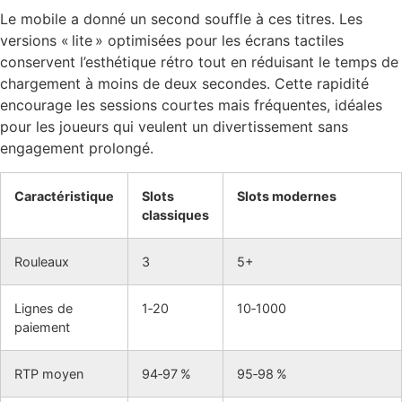
Le mobile a donné un second souffle à ces titres. Les
versions « lite » optimisées pour les écrans tactiles
conservent l’esthétique rétro tout en réduisant le temps de
chargement à moins de deux secondes. Cette rapidité
encourage les sessions courtes mais fréquentes, idéales
pour les joueurs qui veulent un divertissement sans
engagement prolongé.
Caractéristique
Slots
Slots modernes
classiques
Rouleaux
3
5+
Lignes de
1‑20
10‑1000
paiement
RTP moyen
94‑97 %
95‑98 %