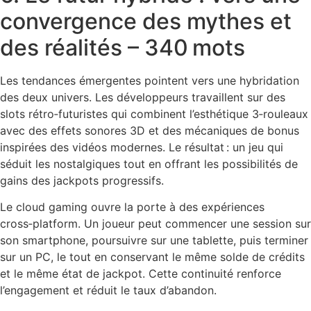
convergence des mythes et
des réalités – 340 mots
Les tendances émergentes pointent vers une hybridation
des deux univers. Les développeurs travaillent sur des
slots rétro‑futuristes qui combinent l’esthétique 3‑rouleaux
avec des effets sonores 3D et des mécaniques de bonus
inspirées des vidéos modernes. Le résultat : un jeu qui
séduit les nostalgiques tout en offrant les possibilités de
gains des jackpots progressifs.
Le cloud gaming ouvre la porte à des expériences
cross‑platform. Un joueur peut commencer une session sur
son smartphone, poursuivre sur une tablette, puis terminer
sur un PC, le tout en conservant le même solde de crédits
et le même état de jackpot. Cette continuité renforce
l’engagement et réduit le taux d’abandon.