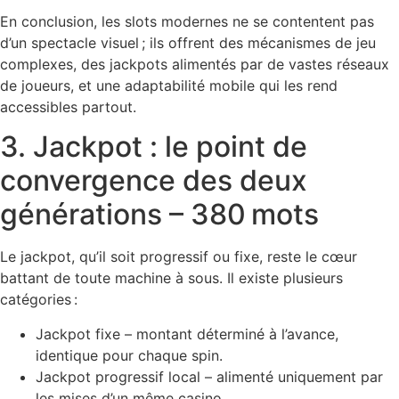
En conclusion, les slots modernes ne se contentent pas
d’un spectacle visuel ; ils offrent des mécanismes de jeu
complexes, des jackpots alimentés par de vastes réseaux
de joueurs, et une adaptabilité mobile qui les rend
accessibles partout.
3. Jackpot : le point de
convergence des deux
générations – 380 mots
Le jackpot, qu’il soit progressif ou fixe, reste le cœur
battant de toute machine à sous. Il existe plusieurs
catégories :
Jackpot fixe – montant déterminé à l’avance,
identique pour chaque spin.
Jackpot progressif local – alimenté uniquement par
les mises d’un même casino.