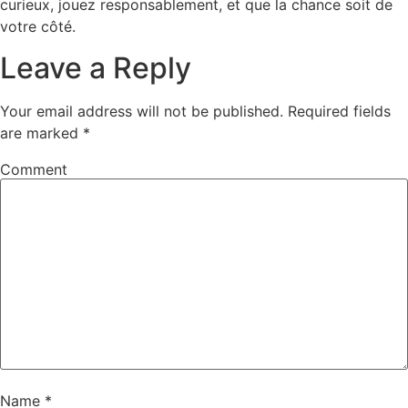
curieux, jouez responsablement, et que la chance soit de
votre côté.
Leave a Reply
Your email address will not be published.
Required fields
are marked
*
Comment
Name
*