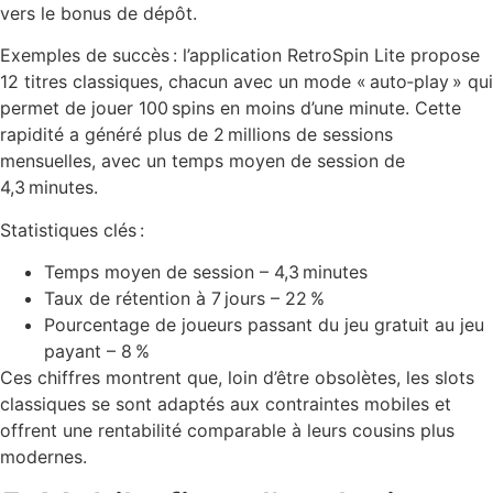
vers le bonus de dépôt.
Exemples de succès : l’application RetroSpin Lite propose
12 titres classiques, chacun avec un mode « auto‑play » qui
permet de jouer 100 spins en moins d’une minute. Cette
rapidité a généré plus de 2 millions de sessions
mensuelles, avec un temps moyen de session de
4,3 minutes.
Statistiques clés :
Temps moyen de session – 4,3 minutes
Taux de rétention à 7 jours – 22 %
Pourcentage de joueurs passant du jeu gratuit au jeu
payant – 8 %
Ces chiffres montrent que, loin d’être obsolètes, les slots
classiques se sont adaptés aux contraintes mobiles et
offrent une rentabilité comparable à leurs cousins plus
modernes.