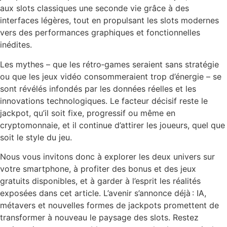
aux slots classiques une seconde vie grâce à des
interfaces légères, tout en propulsant les slots modernes
vers des performances graphiques et fonctionnelles
inédites.
Les mythes – que les rétro‑games seraient sans stratégie
ou que les jeux vidéo consommeraient trop d’énergie – se
sont révélés infondés par les données réelles et les
innovations technologiques. Le facteur décisif reste le
jackpot, qu’il soit fixe, progressif ou même en
cryptomonnaie, et il continue d’attirer les joueurs, quel que
soit le style du jeu.
Nous vous invitons donc à explorer les deux univers sur
votre smartphone, à profiter des bonus et des jeux
gratuits disponibles, et à garder à l’esprit les réalités
exposées dans cet article. L’avenir s’annonce déjà : IA,
métavers et nouvelles formes de jackpots promettent de
transformer à nouveau le paysage des slots. Restez