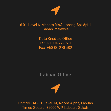
6.01, Level 6, Menara MAA Lorong Api-Api 1
Sabah, Malaysia
Kota Kinabalu Office
Tel: +60 88-227 501
Fax: +60 88-278 502
Labuan Office
Unit No. 3A-13, Level 3A, Room Alpha, Labuan
Times Square, 87000 W.P. Labuan, Sabah.