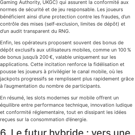
Gaming Authority, UKGC) qui assurent la conformité aux
normes de sécurité et de jeu responsable. Les joueurs
bénéficient ainsi d’une protection contre les fraudes, d’un
contrôle des mises (self‑exclusion, limites de dépôt) et
d’un audit transparent du RNG.
Enfin, les opérateurs proposent souvent des bonus de
dépôt exclusifs aux utilisateurs mobiles, comme un 100 %
de bonus jusqu’à 200 €, valable uniquement sur les
applications. Cette incitation renforce la fidélisation et
pousse les joueurs à privilégier le canal mobile, où les
jackpots progressifs se remplissent plus rapidement grâce
à l’augmentation du nombre de participants.
En résumé, les slots modernes sur mobile offrent un
équilibre entre performance technique, innovation ludique
et conformité réglementaire, tout en dissipant les idées
reçues sur la consommation d’énergie.
6. Le futur hybride : vers une