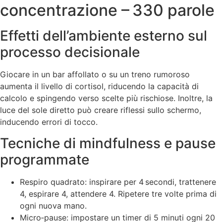
concentrazione – 330 parole
Effetti dell’ambiente esterno sul
processo decisionale
Giocare in un bar affollato o su un treno rumoroso
aumenta il livello di cortisol, riducendo la capacità di
calcolo e spingendo verso scelte più rischiose. Inoltre, la
luce del sole diretto può creare riflessi sullo schermo,
inducendo errori di tocco.
Tecniche di mindfulness e pause
programmate
Respiro quadrato: inspirare per 4 secondi, trattenere
4, espirare 4, attendere 4. Ripetere tre volte prima di
ogni nuova mano.
Micro‑pause: impostare un timer di 5 minuti ogni 20