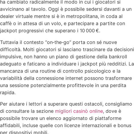
ha cambiato radicalmente il modo in cui i giocatori si
avvicinano al tavolo. Oggi è possibile sedersi davanti a un
dealer virtuale mentre si è in metropolitana, in coda al
caffè o in attesa di un volo, e partecipare a partite con
jackpot progressivi che superano i 10 000 €.
Tuttavia il contesto “on‑the‑go” porta con sé nuove
difficoltà. Molti giocatori si lasciano trascinare da decisioni
impulsive, non hanno un piano di gestione della bankroll
adeguato e faticano a individuare i jackpot più redditizi. La
mancanza di una routine di controllo psicologico e la
variabilità della connessione internet possono trasformare
una sessione potenzialmente profittevole in una perdita
rapida.
Per aiutare i lettori a superare questi ostacoli, consigliamo
di consultare la sezione
migliori casinò online
, dove è
possibile trovare un elenco aggiornato di piattaforme
affidabili, incluse quelle con licenze internazionali e bonus
per dispositivi mobili.