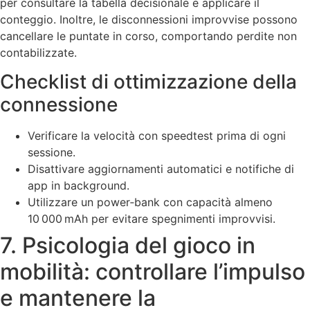
per consultare la tabella decisionale e applicare il
conteggio. Inoltre, le disconnessioni improvvise possono
cancellare le puntate in corso, comportando perdite non
contabilizzate.
Checklist di ottimizzazione della
connessione
Verificare la velocità con speedtest prima di ogni
sessione.
Disattivare aggiornamenti automatici e notifiche di
app in background.
Utilizzare un power‑bank con capacità almeno
10 000 mAh per evitare spegnimenti improvvisi.
7. Psicologia del gioco in
mobilità: controllare l’impulso
e mantenere la