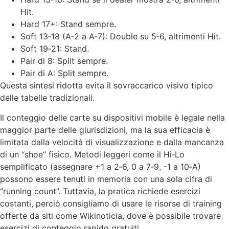
Hit.
Hard 17+: Stand sempre.
Soft 13‑18 (A‑2 a A‑7): Double su 5‑6, altrimenti Hit.
Soft 19‑21: Stand.
Pair di 8: Split sempre.
Pair di A: Split sempre.
Questa sintesi ridotta evita il sovraccarico visivo tipico
delle tabelle tradizionali.
Il conteggio delle carte su dispositivi mobile è legale nella
maggior parte delle giurisdizioni, ma la sua efficacia è
limitata dalla velocità di visualizzazione e dalla mancanza
di un “shoe” fisico. Metodi leggeri come il Hi‑Lo
semplificato (assegnare +1 a 2‑6, 0 a 7‑9, -1 a 10‑A)
possono essere tenuti in memoria con una sola cifra di
“running count”. Tuttavia, la pratica richiede esercizi
costanti, perciò consigliamo di usare le risorse di training
offerte da siti come Wikinoticia, dove è possibile trovare
esercizi di conteggio rapido gratuiti.