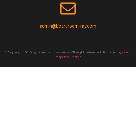
admin@boardroom-my.com
© Copyright 2019 by Boardroom Malaysia. All Rights Reserved. Powered by
Quick
Response Design