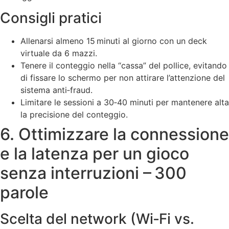
Consigli pratici
Allenarsi almeno 15 minuti al giorno con un deck
virtuale da 6 mazzi.
Tenere il conteggio nella “cassa” del pollice, evitando
di fissare lo schermo per non attirare l’attenzione del
sistema anti‑fraud.
Limitare le sessioni a 30‑40 minuti per mantenere alta
la precisione del conteggio.
6. Ottimizzare la connessione
e la latenza per un gioco
senza interruzioni – 300
parole
Scelta del network (Wi‑Fi vs.