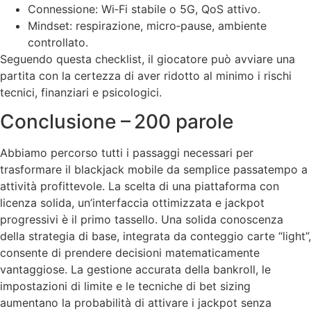
Connessione: Wi‑Fi stabile o 5G, QoS attivo.
Mindset: respirazione, micro‑pause, ambiente
controllato.
Seguendo questa checklist, il giocatore può avviare una
partita con la certezza di aver ridotto al minimo i rischi
tecnici, finanziari e psicologici.
Conclusione – 200 parole
Abbiamo percorso tutti i passaggi necessari per
trasformare il blackjack mobile da semplice passatempo a
attività profittevole. La scelta di una piattaforma con
licenza solida, un’interfaccia ottimizzata e jackpot
progressivi è il primo tassello. Una solida conoscenza
della strategia di base, integrata da conteggio carte “light”,
consente di prendere decisioni matematicamente
vantaggiose. La gestione accurata della bankroll, le
impostazioni di limite e le tecniche di bet sizing
aumentano la probabilità di attivare i jackpot senza