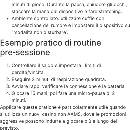
minuti di gioco. Durante la pausa, chiudere gli occhi,
staccare la mano dal dispositivo e fare stretching.
Ambiente controllato: utilizzare cuffie con
cancellazione del rumore e impostare il dispositivo su
“modalità non disturbare”.
Esempio pratico di routine
pre‑sessione
Controllare il saldo e impostare i limiti di
perdita/vincita.
Eseguire 2 minuti di respirazione quadrata.
Avviare l’app, verificare la connessione e la batteria.
Giocare 15 mani, poi fare una micro‑pausa di 2
minuti.
Applicare queste pratiche è particolarmente utile quando
si utilizza un nuovi casino non AAMS, dove le promozioni
aggressive possono indurre a giocare più a lungo del
previsto.