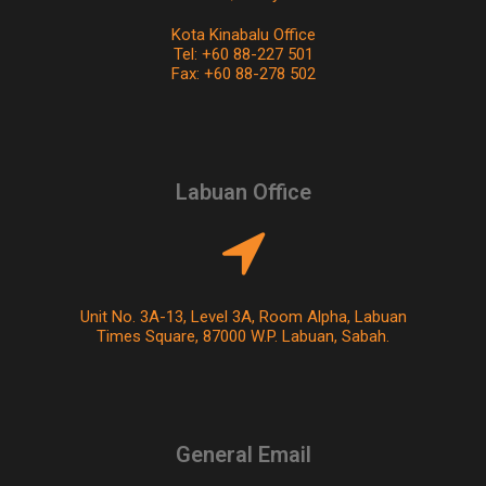
Kota Kinabalu Office
Tel: +60 88-227 501
Fax: +60 88-278 502
Labuan Office
Unit No. 3A-13, Level 3A, Room Alpha, Labuan
Times Square, 87000 W.P. Labuan, Sabah.
General Email