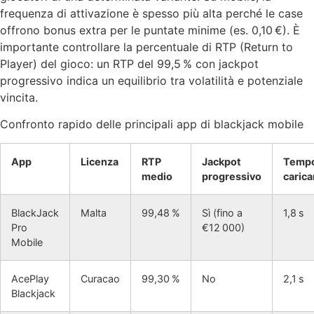
frequenza di attivazione è spesso più alta perché le case
offrono bonus extra per le puntate minime (es. 0,10 €). È
importante controllare la percentuale di RTP (Return to
Player) del gioco: un RTP del 99,5 % con jackpot
progressivo indica un equilibrio tra volatilità e potenziale
vincita.
Confronto rapido delle principali app di blackjack mobile
App
Licenza
RTP
Jackpot
Tempo
medio
progressivo
caric
BlackJack
Malta
99,48 %
Sì (fino a
1,8 s
Pro
€12 000)
Mobile
AcePlay
Curacao
99,30 %
No
2,1 s
Blackjack