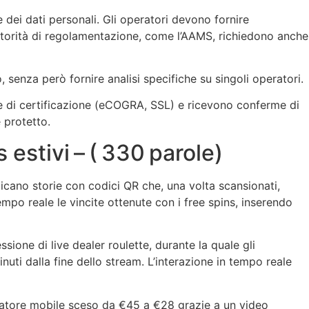
e dei dati personali. Gli operatori devono fornire
e autorità di regolamentazione, come l’AAMS, richiedono anche
 senza però fornire analisi specifiche su singoli operatori.
one di certificazione (eCOGRA, SSL) e ricevono conferme di
 protetto.
 estivi – ( 330 parole)
licano storie con codici QR che, una volta scansionati,
po reale le vincite ottenute con i free spins, inserendo
one di live dealer roulette, durante la quale gli
ti dalla fine dello stream. L’interazione in tempo reale
ocatore mobile sceso da €45 a €28 grazie a un video