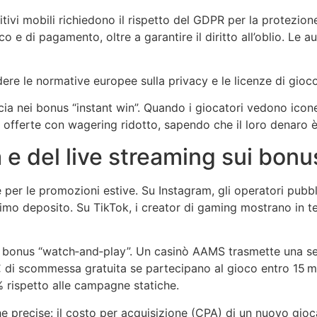
itivi mobili richiedono il rispetto del GDPR per la protezion
co e di pagamento, oltre a garantire il diritto all’oblio. L
re le normative europee sulla privacy e le licenze di gioco,
ducia nei bonus “instant win”. Quando i giocatori vedono ic
 offerte con wagering ridotto, sapendo che il loro denaro è
 e del live streaming sui bonus
e per le promozioni estive. Su Instagram, gli operatori pubb
mo deposito. Su TikTok, i creator di gaming mostrano in tem
 bonus “watch‑and‑play”. Un casinò AAMS trasmette una sessi
di scommessa gratuita se partecipano al gioco entro 15 minu
 rispetto alle campagne statiche.
he precise: il costo per acquisizione (CPA) di un nuovo gi