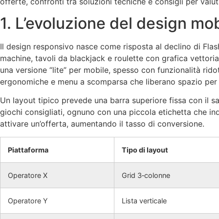
offerte, confronti tra soluzioni tecniche e consigli per val
1. L’evoluzione del design mobi
Il design responsivo nasce come risposta al declino di Flas
machine, tavoli da blackjack e roulette con grafica vettoria
una versione “lite” per mobile, spesso con funzionalità ridot
ergonomiche e menu a scomparsa che liberano spazio per l
Un layout tipico prevede una barra superiore fissa con il sa
giochi consigliati, ognuno con una piccola etichetta che in
attivare un’offerta, aumentando il tasso di conversione.
Piattaforma
Tipo di layout
Operatore X
Grid 3‑colonne
Operatore Y
Lista verticale