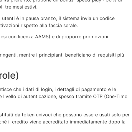
i tre mesi estivi.
 utenti è in pausa pranzo, il sistema invia un codice
tivazioni rispetto alla fascia serale.
 paesi con licenza AAMS) e di proporre promozioni
tringenti, mentre i principianti beneficiano di requisiti più
role)
isce che i dati di login, i dettagli di pagamento e le
re livello di autenticazione, spesso tramite OTP (One‑Time
ituiti da token univoci che possono essere usati solo per
poiché il credito viene accreditato immediatamente dopo la