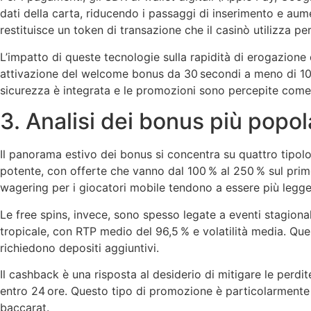
dati della carta, riducendo i passaggi di inserimento e aum
restituisce un token di transazione che il casinò utilizza pe
L’impatto di queste tecnologie sulla rapidità di erogazion
attivazione del welcome bonus da 30 secondi a meno di 10
sicurezza è integrata e le promozioni sono percepite come 
3. Analisi dei bonus più popol
Il panorama estivo dei bonus si concentra su quattro tipol
potente, con offerte che vanno dal 100 % al 250 % sul pr
wagering per i giocatori mobile tendono a essere più legger
Le free spins, invece, sono spesso legate a eventi stagiona
tropicale, con RTP medio del 96,5 % e volatilità media. Que
richiedono depositi aggiuntivi.
Il cashback è una risposta al desiderio di mitigare le perd
entro 24 ore. Questo tipo di promozione è particolarmente ef
baccarat.