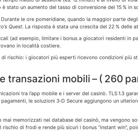
to è stato un aumento del tasso di conversione del 15 % in sol
a. Durante le ore pomeridiane, quando la maggior parte degli
o’s Quest
. La risposta è stata una crescita del 22 % delle at
cali (ad esempio, limitare i bonus a giocatori residenti in
ovano in località costiere.
lo di rischio: i giocatori più esperti ricevono condizioni più s
e transazioni mobili – ( 260 pa
azioni tra l’app mobile e i server del casinò. TLS 1.3 garant
r i pagamenti, le soluzioni 3‑D Secure aggiungono un ulterio
o mai memorizzati nei database del casinò, ma vengono sost
 rischio di frodi e rende più sicuri i bonus “instant win”, 