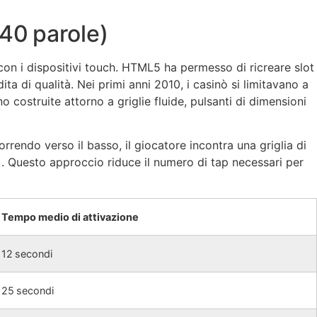
340 parole)
con i dispositivi touch. HTML5 ha permesso di ricreare slot
ta di qualità. Nei primi anni 2010, i casinò si limitavano a
o costruite attorno a griglie fluide, pulsanti di dimensioni
rrendo verso il basso, il giocatore incontra una griglia di
). Questo approccio riduce il numero di tap necessari per
Tempo medio di attivazione
12 secondi
25 secondi