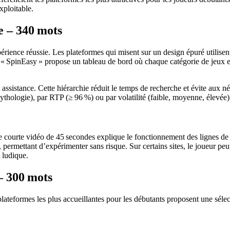
xploitable.
e – 340 mots
érience réussie. Les plateformes qui misent sur un design épuré utilisent
te « SpinEasy » propose un tableau de bord où chaque catégorie de jeux es
assistance. Cette hiérarchie réduit le temps de recherche et évite aux né
mythologie), par RTP (≥ 96 %) ou par volatilité (faible, moyenne, élevée)
 Une courte vidéo de 45 secondes explique le fonctionnement des lignes de
permettant d’expérimenter sans risque. Sur certains sites, le joueur peu
 ludique.
 – 300 mots
teformes les plus accueillantes pour les débutants proposent une sélecti