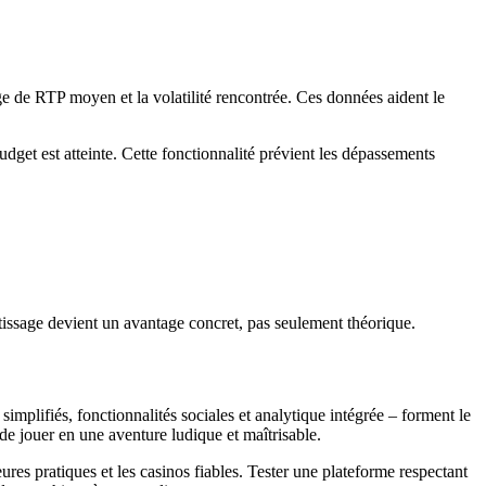
age de RTP moyen et la volatilité rencontrée. Ces données aident le
udget est atteinte. Cette fonctionnalité prévient les dépassements
tissage devient un avantage concret, pas seulement théorique.
simplifiés, fonctionnalités sociales et analytique intégrée – forment le
 de jouer en une aventure ludique et maîtrisable.
eures pratiques et les casinos fiables. Tester une plateforme respectant