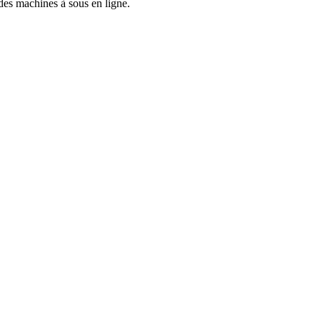
des machines à sous en ligne.