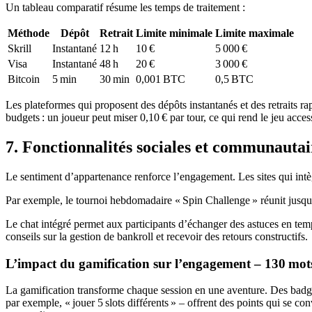
Un tableau comparatif résume les temps de traitement :
Méthode
Dépôt
Retrait
Limite minimale
Limite maximale
Skrill
Instantané
12 h
10 €
5 000 €
Visa
Instantané
48 h
20 €
3 000 €
Bitcoin
5 min
30 min
0,001 BTC
0,5 BTC
Les plateformes qui proposent des dépôts instantanés et des retraits rap
budgets : un joueur peut miser 0,10 € par tour, ce qui rend le jeu acces
7. Fonctionnalités sociales et communautai
Le sentiment d’appartenance renforce l’engagement. Les sites qui intè
Par exemple, le tournoi hebdomadaire « Spin Challenge » réunit jusqu’à
Le chat intégré permet aux participants d’échanger des astuces en temp
conseils sur la gestion de bankroll et recevoir des retours constructifs.
L’impact du gamification sur l’engagement – 130 mot
La gamification transforme chaque session en une aventure. Des badges
par exemple, « jouer 5 slots différents » – offrent des points qui se con