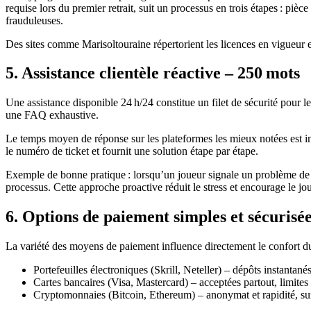
requise lors du premier retrait, suit un processus en trois étapes : pièce
frauduleuses.
Des sites comme Marisoltouraine répertorient les licences en vigueur et o
5. Assistance clientèle réactive – 250 mots
Une assistance disponible 24 h/24 constitue un filet de sécurité pour le
une FAQ exhaustive.
Le temps moyen de réponse sur les plateformes les mieux notées est infé
le numéro de ticket et fournit une solution étape par étape.
Exemple de bonne pratique : lorsqu’un joueur signale un problème de dé
processus. Cette approche proactive réduit le stress et encourage le j
6. Options de paiement simples et sécurisé
La variété des moyens de paiement influence directement le confort du
Portefeuilles électroniques (Skrill, Neteller) – dépôts instantanés,
Cartes bancaires (Visa, Mastercard) – acceptées partout, limites
Cryptomonnaies (Bitcoin, Ethereum) – anonymat et rapidité, sur