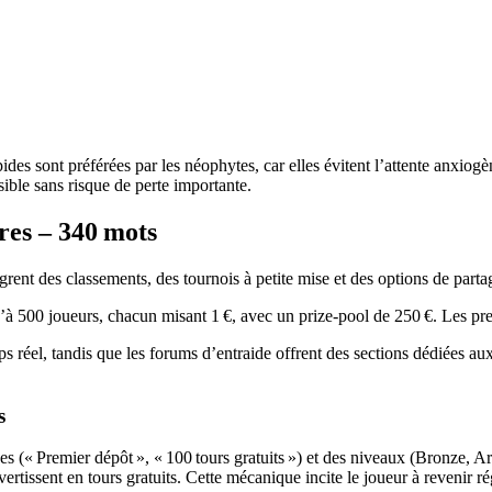
ides sont préférées par les néophytes, car elles évitent l’attente anxiogè
sible sans risque de perte importante.
res – 340 mots
grent des classements, des tournois à petite mise et des options de pa
 500 joueurs, chacun misant 1 €, avec un prize‑pool de 250 €. Les premi
s réel, tandis que les forums d’entraide offrent des sections dédiées a
s
 (« Premier dépôt », « 100 tours gratuits ») et des niveaux (Bronze, A
vertissent en tours gratuits. Cette mécanique incite le joueur à revenir ré