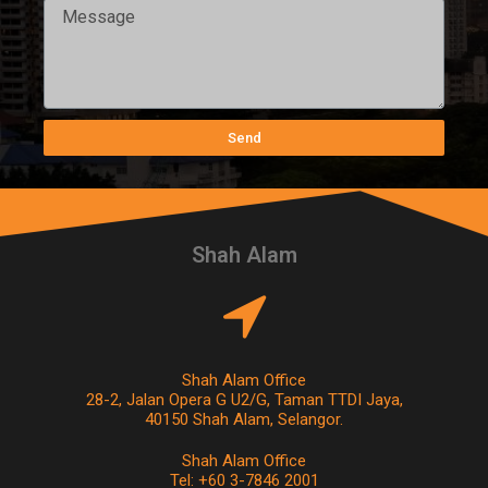
Send
Shah Alam
Shah Alam Office
28-2, Jalan Opera G U2/G, Taman TTDI Jaya,
40150 Shah Alam, Selangor.
Shah Alam Office
Tel: +60 3-7846 2001