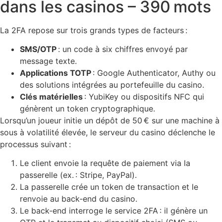
dans les casinos – 390 mots
La 2FA repose sur trois grands types de facteurs :
SMS/OTP
: un code à six chiffres envoyé par
message texte.
Applications TOTP
: Google Authenticator, Authy ou
des solutions intégrées au portefeuille du casino.
Clés matérielles
: YubiKey ou dispositifs NFC qui
génèrent un token cryptographique.
Lorsqu’un joueur initie un dépôt de 50 € sur une machine à
sous à volatilité élevée, le serveur du casino déclenche le
processus suivant :
Le client envoie la requête de paiement via la
passerelle (ex. : Stripe, PayPal).
La passerelle crée un token de transaction et le
renvoie au back‑end du casino.
Le back‑end interroge le service 2FA : il génère un