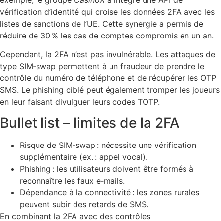
vérification d’identité qui croise les données 2FA avec les
listes de sanctions de l’UE. Cette synergie a permis de
réduire de 30 % les cas de comptes compromis en un an.
Cependant, la 2FA n’est pas invulnérable. Les attaques de
type SIM‑swap permettent à un fraudeur de prendre le
contrôle du numéro de téléphone et de récupérer les OTP
SMS. Le phishing ciblé peut également tromper les joueurs
en leur faisant divulguer leurs codes TOTP.
Bullet list – limites de la 2FA
Risque de SIM‑swap : nécessite une vérification
supplémentaire (ex. : appel vocal).
Phishing : les utilisateurs doivent être formés à
reconnaître les faux e‑mails.
Dépendance à la connectivité : les zones rurales
peuvent subir des retards de SMS.
En combinant la 2FA avec des contrôles