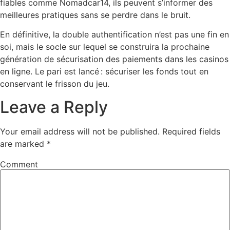
fiables comme Nomadcar14, ils peuvent s’informer des
meilleures pratiques sans se perdre dans le bruit.
En définitive, la double authentification n’est pas une fin en
soi, mais le socle sur lequel se construira la prochaine
génération de sécurisation des paiements dans les casinos
en ligne. Le pari est lancé : sécuriser les fonds tout en
conservant le frisson du jeu.
Leave a Reply
Your email address will not be published.
Required fields
are marked
*
Comment