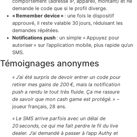
comportement (adresse IP, appareil, montant) et ne
demande le code que si le profil diverge.
« Remember device »
: une fois le dispositif
approuvé, il reste valable 30 jours, réduisant les
demandes répétées.
Notifications push
: un simple « Appuyez pour
autoriser » sur l’application mobile, plus rapide qu’un
SMS.
Témoignages anonymes
« J’ai été surpris de devoir entrer un code pour
retirer mes gains de 200 €, mais la notification
push a rendu le tout très fluide. Ça me rassure
de savoir que mon cash game est protégé. »
–
joueur français, 28 ans.
« Le SMS arrive parfois avec un délai de
20 seconds, ce qui me fait perdre le fil du live
dealer. J’ai demandé à passer à l’app Authy et