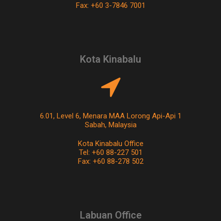
Fax: +60 3-7846 7001
Kota Kinabalu
6.01, Level 6, Menara MAA Lorong Api-Api 1
Sabah, Malaysia
Kota Kinabalu Office
Tel: +60 88-227 501
Fax: +60 88-278 502
Labuan Office