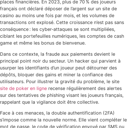
places financières. En 2023, plus de 70 % des joueurs
français ont déclaré déposer de l’argent sur un site de
casino au moins une fois par mois, et les volumes de
transactions ont explosé. Cette croissance n’est pas sans
conséquence : les cyber‑attaques se sont multipliées,
ciblant les portefeuilles numériques, les comptes de cash
game et même les bonus de bienvenue.
Dans ce contexte, la fraude aux paiements devient le
principal point noir du secteur. Un hacker qui parvient à
usurper les identifiants d’un joueur peut détourner des
dépôts, bloquer des gains et miner la confiance des
utilisateurs. Pour illustrer la gravité du problème, le site
site de poker en ligne
recense régulièrement des alertes
sur des tentatives de phishing visant les joueurs français,
rappelant que la vigilance doit être collective.
Face à ces menaces, la double authentification (2FA)
s’impose comme la nouvelle norme. Elle vient compléter le
mot de passe, le code de vérification envoyé par SMS ou