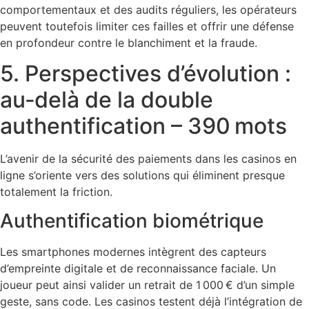
comportementaux et des audits réguliers, les opérateurs
peuvent toutefois limiter ces failles et offrir une défense
en profondeur contre le blanchiment et la fraude.
5. Perspectives d’évolution :
au‑delà de la double
authentification – 390 mots
L’avenir de la sécurité des paiements dans les casinos en
ligne s’oriente vers des solutions qui éliminent presque
totalement la friction.
Authentification biométrique
Les smartphones modernes intègrent des capteurs
d’empreinte digitale et de reconnaissance faciale. Un
joueur peut ainsi valider un retrait de 1 000 € d’un simple
geste, sans code. Les casinos testent déjà l’intégration de