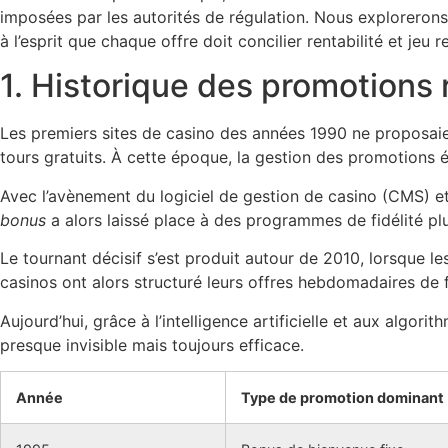
imposées par les autorités de régulation. Nous explorerons
à l’esprit que chaque offre doit concilier rentabilité et jeu 
1. Historique des promotions
Les premiers sites de casino des années 1990 ne proposaie
tours gratuits. À cette époque, la gestion des promotions 
Avec l’avènement du logiciel de gestion de casino (CMS) 
bonus
a alors laissé place à des programmes de fidélité plu
Le tournant décisif s’est produit autour de 2010, lorsque 
casinos ont alors structuré leurs offres hebdomadaires de 
Aujourd’hui, grâce à l’intelligence artificielle et aux algo
presque invisible mais toujours efficace.
Année
Type de promotion dominant