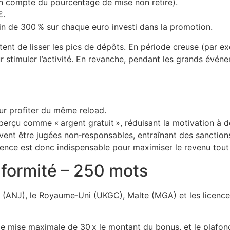
en compte du pourcentage de mise non retiré).
€.
 gain de 300 % sur chaque euro investi dans la promotion.
nt de lisser les pics de dépôts. En période creuse (par exe
 stimuler l’activité. En revanche, pendant les grands événe
ur profiter du même reload.
e perçu comme « argent gratuit », réduisant la motivation à 
ent être jugées non‑responsables, entraînant des sanction
ence est donc indispensable pour maximiser le revenu tout e
nformité – 250 mots
ance (ANJ), le Royaume‑Uni (UKGC), Malte (MGA) et les lice
e mise maximale de 30 x le montant du bonus, et le plafond