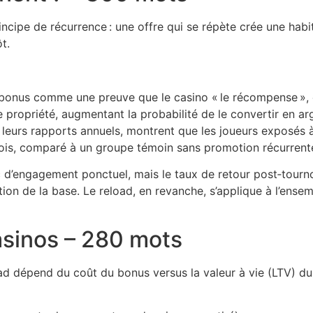
ncipe de récurrence : une offre qui se répète crée une habi
t.
u bonus comme une preuve que le casino « le récompense », c
 propriété, augmentant la probabilité de le convertir en arg
 leurs rapports annuels, montrent que les joueurs exposés 
ois, comparé à un groupe témoin sans promotion récurrent
 d’engagement ponctuel, mais le taux de retour post‑tourn
ion de la base. Le reload, en revanche, s’applique à l’ensemb
asinos – 280 mots
ad dépend du coût du bonus versus la valeur à vie (LTV) d