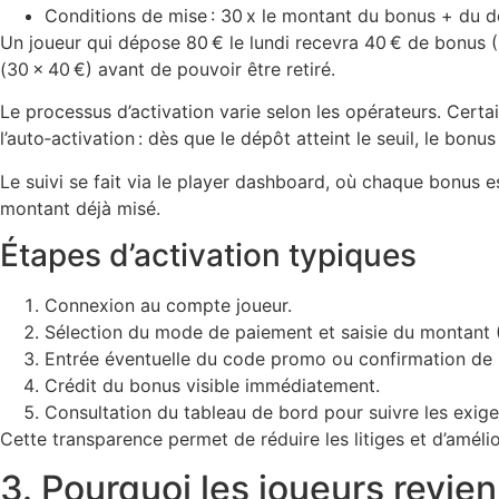
Conditions de mise : 30 x le montant du bonus + du 
Un joueur qui dépose 80 € le lundi recevra 40 € de bonus (
(30 × 40 €) avant de pouvoir être retiré.
Le processus d’activation varie selon les opérateurs. Cert
l’auto‑activation : dès que le dépôt atteint le seuil, le bo
Le suivi se fait via le player dashboard, où chaque bonus est
montant déjà misé.
Étapes d’activation typiques
Connexion au compte joueur.
Sélection du mode de paiement et saisie du montant (
Entrée éventuelle du code promo ou confirmation de l
Crédit du bonus visible immédiatement.
Consultation du tableau de bord pour suivre les exig
Cette transparence permet de réduire les litiges et d’amélio
3. Pourquoi les joueurs revie