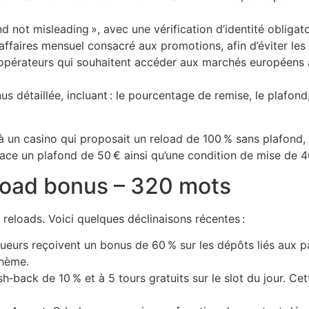
d not misleading », avec une vérification d’identité obligato
affaires mensuel consacré aux promotions, afin d’éviter les 
s opérateurs qui souhaitent accéder aux marchés européens
 détaillée, incluant : le pourcentage de remise, le plafond, 
 un casino qui proposait un reload de 100 % sans plafond, j
place un plafond de 50 € ainsi qu’une condition de mise de 4
eload bonus – 320 mots
reloads. Voici quelques déclinaisons récentes :
eurs reçoivent un bonus de 60 % sur les dépôts liés aux par
thème.
h‑back de 10 % et à 5 tours gratuits sur le slot du jour. Ce