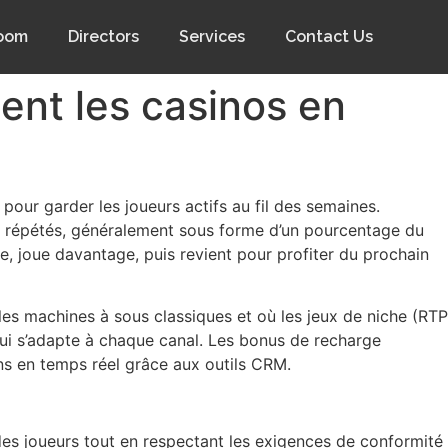
room
Directors
Services
Contact Us
nt les casinos en
 pour garder les joueurs actifs au fil des semaines.
ts répétés, généralement sous forme d’un pourcentage du
e, joue davantage, puis revient pour profiter du prochain
 les machines à sous classiques et où les jeux de niche (RTP
 qui s’adapte à chaque canal. Les bonus de recharge
ns en temps réel grâce aux outils CRM.
s joueurs tout en respectant les exigences de conformité