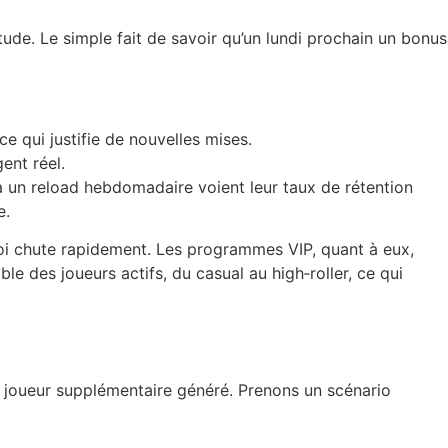
tude. Le simple fait de savoir qu’un lundi prochain un bonus
e qui justifie de nouvelles mises.
ent réel.
à un reload hebdomadaire voient leur taux de rétention
e.
oi chute rapidement. Les programmes VIP, quant à eux,
le des joueurs actifs, du casual au high‑roller, ce qui
u joueur supplémentaire généré. Prenons un scénario