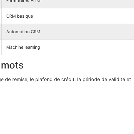
Formulaires HTML
CRM basique
Automation CRM
Machine learning
 mots
de remise, le plafond de crédit, la période de validité et