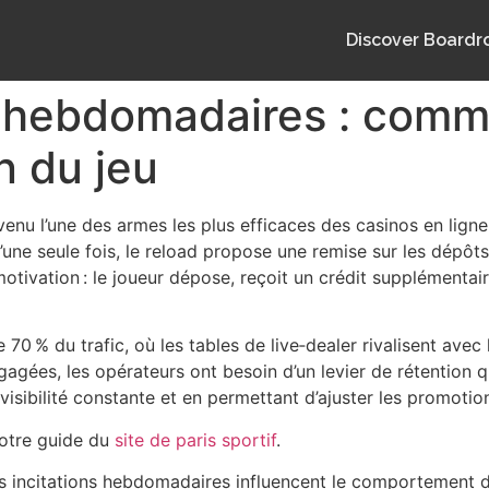
Discover Board
 hebdomadaires : comme
n du jeu
venu l’une des armes les plus efficaces des casinos en ligne
’une seule fois, le reload propose une remise sur les dépô
tivation : le joueur dépose, reçoit un crédit supplémentair
70 % du trafic, où les tables de live‑dealer rivalisent avec
ngagées, les opérateurs ont besoin d’un levier de rétention
sibilité constante et en permettant d’ajuster les promotio
notre guide du
site de paris sportif
.
incitations hebdomadaires influencent le comportement de