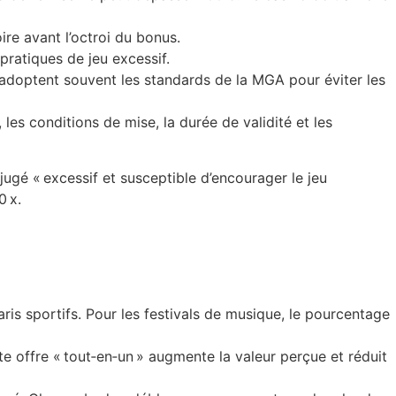
ire avant l’octroi du bonus.
pratiques de jeu excessif.
 adoptent souvent les standards de la MGA pour éviter les
les conditions de mise, la durée de validité et les
ugé « excessif et susceptible d’encourager le jeu
0 x.
is sportifs. Pour les festivals de musique, le pourcentage
tte offre « tout‑en‑un » augmente la valeur perçue et réduit