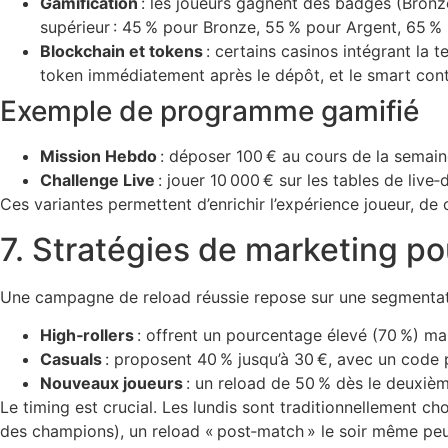
Gamification
: les joueurs gagnent des badges (Bron
supérieur : 45 % pour Bronze, 55 % pour Argent, 65 % 
Blockchain et tokens
: certains casinos intégrant la
token immédiatement après le dépôt, et le smart contra
Exemple de programme gamifié
Mission Hebdo
: déposer 100 € au cours de la semai
Challenge Live
: jouer 10 000 € sur les tables de live
Ces variantes permettent d’enrichir l’expérience joueur, d
7. Stratégies de marketing po
Une campagne de reload réussie repose sur une segmentati
High‑rollers
: offrent un pourcentage élevé (70 %) ma
Casuals
: proposent 40 % jusqu’à 30 €, avec un code p
Nouveaux joueurs
: un reload de 50 % dès le deuxiè
Le timing est crucial. Les lundis sont traditionnellement ch
des champions), un reload « post‑match » le soir même peut