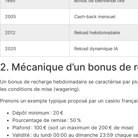
1995
Bonus de bienvenue fixe
2005
Cash‑back mensuel
2012
Reload hebdomadaire
2020
Reload dynamique IA
2. Mécanique d’un bonus de 
Un bonus de recharge hebdomadaire se caractérise par plusi
les conditions de mise (wagering).
Prenons un exemple typique proposé par un casino français
Dépôt minimum : 20 €
Pourcentage de remise : 50 %
Plafond : 100 € (soit un maximum de 200 € de mise)
Validité : du lundi 00:00 au dimanche 23:59 chaque s