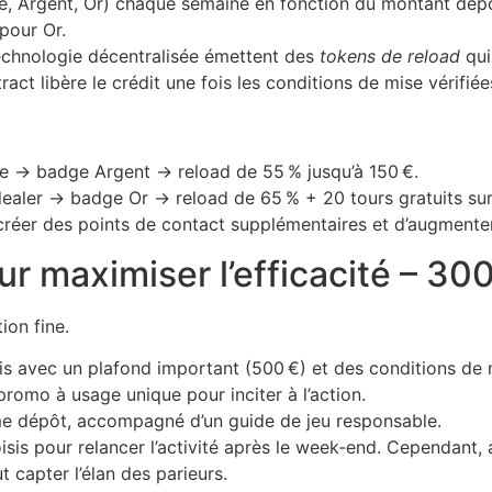
ze, Argent, Or) chaque semaine en fonction du montant d
pour Or.
 technologie décentralisée émettent des
tokens de reload
qui
ct libère le crédit une fois les conditions de mise vérifiées
ne → badge Argent → reload de 55 % jusqu’à 150 €.
‑dealer → badge Or → reload de 65 % + 20 tours gratuits sur 
e créer des points de contact supplémentaires et d’augmente
ur maximiser l’efficacité – 30
on fine.
is avec un plafond important (500 €) et des conditions de m
romo à usage unique pour inciter à l’action.
me dépôt, accompagné d’un guide de jeu responsable.
oisis pour relancer l’activité après le week‑end. Cependant, 
 capter l’élan des parieurs.