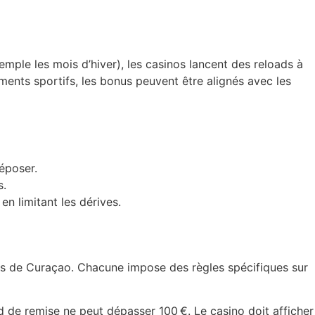
mple les mois d’hiver), les casinos lancent des reloads à
ments sportifs, les bonus peuvent être alignés avec les
déposer.
s.
n limitant les dérives.
nces de Curaçao. Chacune impose des règles spécifiques sur
 de remise ne peut dépasser 100 €. Le casino doit afficher