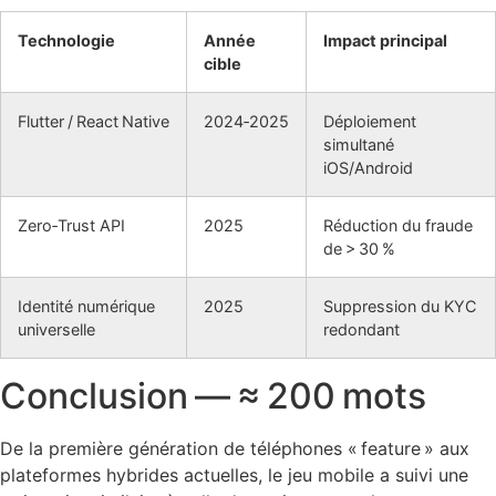
Technologie
Année
Impact principal
cible
Flutter / React Native
2024‑2025
Déploiement
simultané
iOS/Android
Zero‑Trust API
2025
Réduction du fraude
de > 30 %
Identité numérique
2025
Suppression du KYC
universelle
redondant
Conclusion — ≈ 200 mots
De la première génération de téléphones « feature » aux
plateformes hybrides actuelles, le jeu mobile a suivi une