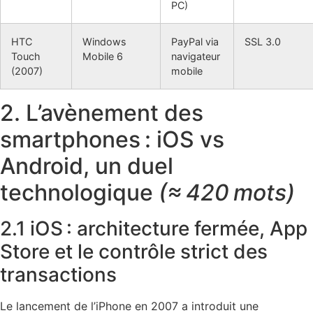
PC)
HTC
Windows
PayPal via
SSL 3.0
Touch
Mobile 6
navigateur
(2007)
mobile
2. L’avènement des
smartphones : iOS vs
Android, un duel
technologique
(≈ 420 mots)
2.1 iOS : architecture fermée, App
Store et le contrôle strict des
transactions
Le lancement de l’iPhone en 2007 a introduit une