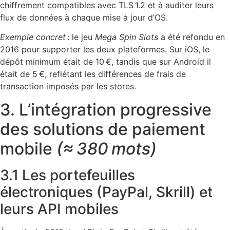
chiffrement compatibles avec TLS 1.2 et à auditer leurs
flux de données à chaque mise à jour d’OS.
Exemple concret
: le jeu
Mega Spin Slots
a été refondu en
2016 pour supporter les deux plateformes. Sur iOS, le
dépôt minimum était de 10 €, tandis que sur Android il
était de 5 €, reflétant les différences de frais de
transaction imposés par les stores.
3. L’intégration progressive
des solutions de paiement
mobile
(≈ 380 mots)
3.1 Les portefeuilles
électroniques (PayPal, Skrill) et
leurs API mobiles