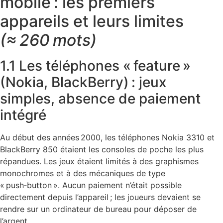
mobile : les premiers
appareils et leurs limites
(≈ 260 mots)
1.1 Les téléphones « feature »
(Nokia, BlackBerry) : jeux
simples, absence de paiement
intégré
Au début des années 2000, les téléphones Nokia 3310 et
BlackBerry 850 étaient les consoles de poche les plus
répandues. Les jeux étaient limités à des graphismes
monochromes et à des mécaniques de type
« push‑button ». Aucun paiement n’était possible
directement depuis l’appareil ; les joueurs devaient se
rendre sur un ordinateur de bureau pour déposer de
l’argent.