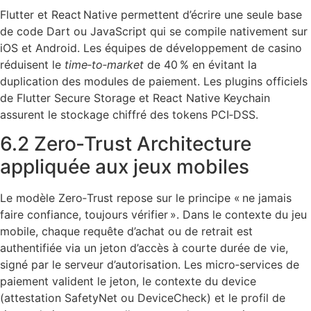
Flutter et React Native permettent d’écrire une seule base
de code Dart ou JavaScript qui se compile nativement sur
iOS et Android. Les équipes de développement de casino
réduisent le
time‑to‑market
de 40 % en évitant la
duplication des modules de paiement. Les plugins officiels
de Flutter Secure Storage et React Native Keychain
assurent le stockage chiffré des tokens PCI‑DSS.
6.2 Zero‑Trust Architecture
appliquée aux jeux mobiles
Le modèle Zero‑Trust repose sur le principe « ne jamais
faire confiance, toujours vérifier ». Dans le contexte du jeu
mobile, chaque requête d’achat ou de retrait est
authentifiée via un jeton d’accès à courte durée de vie,
signé par le serveur d’autorisation. Les micro‑services de
paiement valident le jeton, le contexte du device
(attestation SafetyNet ou DeviceCheck) et le profil de