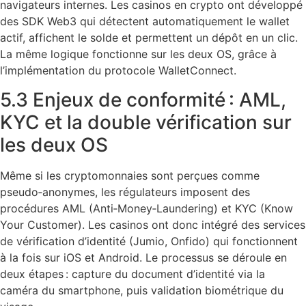
navigateurs internes. Les casinos en crypto ont développé
des SDK Web3 qui détectent automatiquement le wallet
actif, affichent le solde et permettent un dépôt en un clic.
La même logique fonctionne sur les deux OS, grâce à
l’implémentation du protocole WalletConnect.
5.3 Enjeux de conformité : AML,
KYC et la double vérification sur
les deux OS
Même si les cryptomonnaies sont perçues comme
pseudo‑anonymes, les régulateurs imposent des
procédures AML (Anti‑Money‑Laundering) et KYC (Know
Your Customer). Les casinos ont donc intégré des services
de vérification d’identité (Jumio, Onfido) qui fonctionnent
à la fois sur iOS et Android. Le processus se déroule en
deux étapes : capture du document d’identité via la
caméra du smartphone, puis validation biométrique du