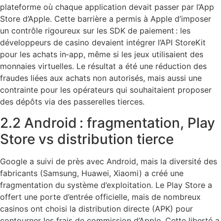
plateforme où chaque application devait passer par l’App
Store d’Apple. Cette barrière a permis à Apple d’imposer
un contrôle rigoureux sur les SDK de paiement : les
développeurs de casino devaient intégrer l’API StoreKit
pour les achats in‑app, même si les jeux utilisaient des
monnaies virtuelles. Le résultat a été une réduction des
fraudes liées aux achats non autorisés, mais aussi une
contrainte pour les opérateurs qui souhaitaient proposer
des dépôts via des passerelles tierces.
2.2 Android : fragmentation, Play
Store vs distribution tierce
Google a suivi de près avec Android, mais la diversité des
fabricants (Samsung, Huawei, Xiaomi) a créé une
fragmentation du système d’exploitation. Le Play Store a
offert une porte d’entrée officielle, mais de nombreux
casinos ont choisi la distribution directe (APK) pour
contourner les frais de commission d’Apple. Cette liberté a