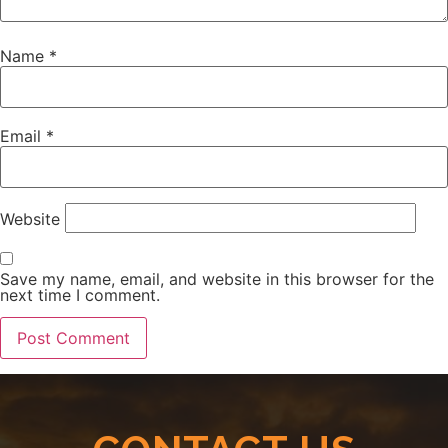
Name
*
Email
*
Website
Save my name, email, and website in this browser for the
next time I comment.