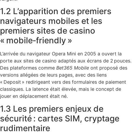
1.2 L’apparition des premiers
navigateurs mobiles et les
premiers sites de casino
« mobile‑friendly »
L’arrivée du navigateur Opera Mini en 2005 a ouvert la
porte aux sites de casino adaptés aux écrans de 2 pouces.
Des plateformes comme
Bet365 Mobile
ont proposé des
versions allégées de leurs pages, avec des liens
« Deposit » redirigeant vers des formulaires de paiement
classiques. La latence était élevée, mais le concept de
jouer en déplacement était né.
1.3 Les premiers enjeux de
sécurité : cartes SIM, cryptage
rudimentaire