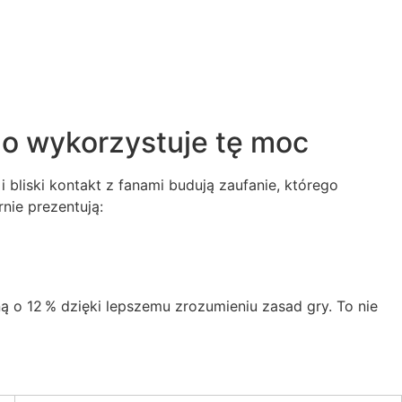
no wykorzystuje tę moc
bliski kontakt z fanami budują zaufanie, którego
nie prezentują:
ną o 12 % dzięki lepszemu zrozumieniu zasad gry. To nie