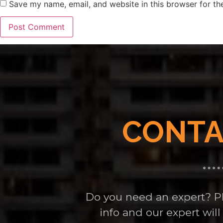
Save my name, email, and website in this browser for th
CONTA
Do you need an expert? Pl
info and our expert will