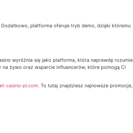
h. Dodatkowo, platforma oferuje tryb demo, dzięki któremu
sino wyróżnia się jako platforma, która naprawdę rozumie
y na żywo oraz wsparcie influencerów, które pomogą Ci
et-casino-pl.com
. To tutaj znajdziesz najnowsze promocje,