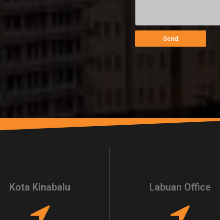
Send
Kota Kinabalu
Labuan Office