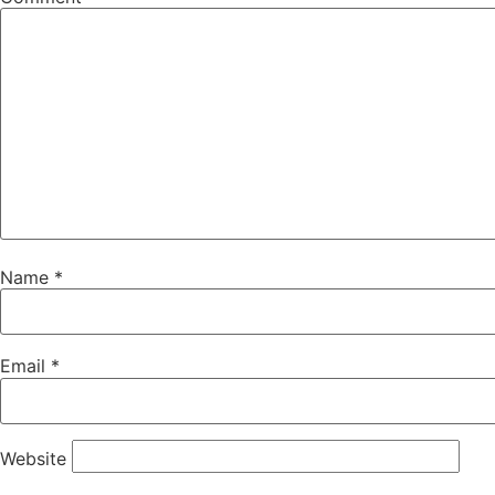
Name
*
Email
*
Website