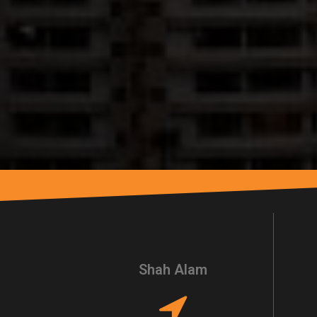
Shah Alam