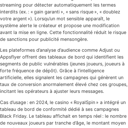
streaming pour détecter automatiquement les termes
interdits (ex. : « gain garanti », « sans risque », « doublez
votre argent »). Lorsqu’un mot sensible apparaît, le
système alerte le créateur et propose une modification
avant la mise en ligne. Cette fonctionnalité réduit le risque
de sanctions pour publicité mensongère.
Les plateformes d’analyse d’audience comme Adjust ou
Appsflyer offrent des tableaux de bord qui identifient les
segments de public vulnérables (jeunes joueurs, joueurs à
forte fréquence de dépôt). Grâce à l’intelligence
artificielle, elles signalent les campagnes qui génèrent un
taux de conversion anormalement élevé chez ces groupes,
incitant les opérateurs à ajuster leurs messages.
Cas d’usage : en 2024, le casino « RoyalSpin » a intégré un
tableau de bord de conformité dédié à ses campagnes
Black Friday. Le tableau affichait en temps réel : le nombre
de nouveaux joueurs par tranche d’âge, le montant moyen