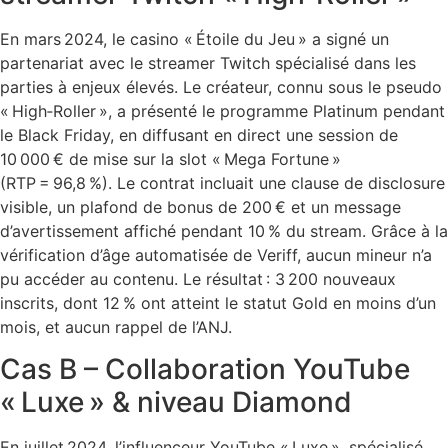
En mars 2024, le casino « Étoile du Jeu » a signé un
partenariat avec le streamer Twitch spécialisé dans les
parties à enjeux élevés. Le créateur, connu sous le pseudo
« High‑Roller », a présenté le programme Platinum pendant
le Black Friday, en diffusant en direct une session de
10 000 € de mise sur la slot « Mega Fortune »
(RTP = 96,8 %). Le contrat incluait une clause de disclosure
visible, un plafond de bonus de 200 € et un message
d’avertissement affiché pendant 10 % du stream. Grâce à la
vérification d’âge automatisée de Veriff, aucun mineur n’a
pu accéder au contenu. Le résultat : 3 200 nouveaux
inscrits, dont 12 % ont atteint le statut Gold en moins d’un
mois, et aucun rappel de l’ANJ.
Cas B – Collaboration YouTube
« Luxe » & niveau Diamond
En juillet 2024, l’influenceur YouTube « Luxe », spécialisé