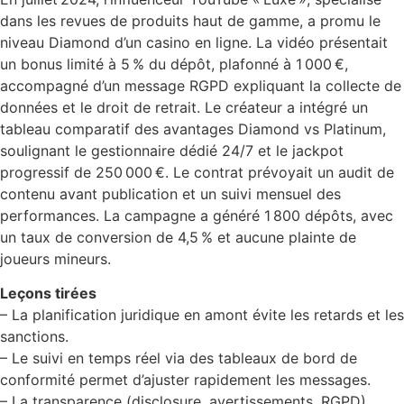
dans les revues de produits haut de gamme, a promu le
niveau Diamond d’un casino en ligne. La vidéo présentait
un bonus limité à 5 % du dépôt, plafonné à 1 000 €,
accompagné d’un message RGPD expliquant la collecte de
données et le droit de retrait. Le créateur a intégré un
tableau comparatif des avantages Diamond vs Platinum,
soulignant le gestionnaire dédié 24/7 et le jackpot
progressif de 250 000 €. Le contrat prévoyait un audit de
contenu avant publication et un suivi mensuel des
performances. La campagne a généré 1 800 dépôts, avec
un taux de conversion de 4,5 % et aucune plainte de
joueurs mineurs.
Leçons tirées
– La planification juridique en amont évite les retards et les
sanctions.
– Le suivi en temps réel via des tableaux de bord de
conformité permet d’ajuster rapidement les messages.
– La transparence (disclosure, avertissements, RGPD)