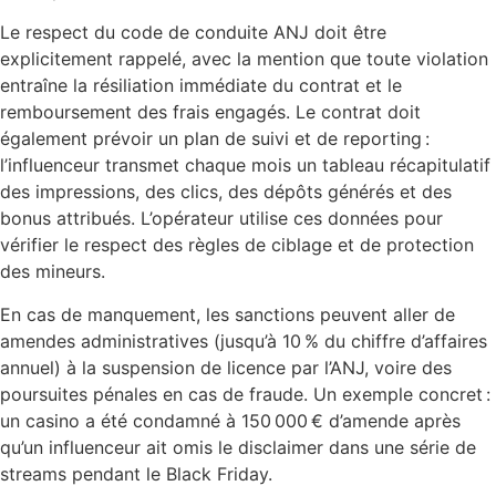
Le respect du code de conduite ANJ doit être
explicitement rappelé, avec la mention que toute violation
entraîne la résiliation immédiate du contrat et le
remboursement des frais engagés. Le contrat doit
également prévoir un plan de suivi et de reporting :
l’influenceur transmet chaque mois un tableau récapitulatif
des impressions, des clics, des dépôts générés et des
bonus attribués. L’opérateur utilise ces données pour
vérifier le respect des règles de ciblage et de protection
des mineurs.
En cas de manquement, les sanctions peuvent aller de
amendes administratives (jusqu’à 10 % du chiffre d’affaires
annuel) à la suspension de licence par l’ANJ, voire des
poursuites pénales en cas de fraude. Un exemple concret :
un casino a été condamné à 150 000 € d’amende après
qu’un influenceur ait omis le disclaimer dans une série de
streams pendant le Black Friday.