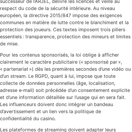
successeur de l’ARJEL, délivre les licences et veille au
respect du code de la sécurité intérieure. Au niveau
européen, la directive 2015/847 impose des exigences
communes en matière de lutte contre le blanchiment et la
protection des joueurs. Ces textes imposent trois piliers
essentiels : transparence, protection des mineurs et limites
de mise.
Pour les contenus sponsorisés, la loi oblige à afficher
clairement le caractère publicitaire (« sponsorisé par »,
« partenariat ») dès les premières secondes d’une vidéo ou
d’un stream. Le RGPD, quant à lui, impose que toute
collecte de données personnelles (âge, localisation,
adresse e‑mail) soit précédée d’un consentement explicite
et d’une information détaillée sur l’usage qui en sera fait.
Les influenceurs doivent donc intégrer un bandeau
d’avertissement et un lien vers la politique de
confidentialité du casino.
Les plateformes de streaming doivent adapter leurs