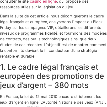
consulter le site
casino en ligne
, qui propose des
ressources utiles sur la législation du jeu.
Dans la suite de cet article, nous décortiquerons le cadre
légal français et européen, analyserons l’impact du Black
Friday sur les campagnes VIP, détaillerons les différents
niveaux de programmes fidélité, et fournirons des modèles
de contrats, des outils technologiques ainsi que deux
études de cas récentes. L’objectif est de montrer comment
la conformité devient le fil conducteur d’une stratégie
rentable et durable.
1. Le cadre légal français et
européen des promotions de
jeux d’argent – 380 mots
En France, la loi du 12 mai 2010 encadre strictement les
jeux d’argent en ligne. L’Autorité Nationale des Jeux (ANJ),