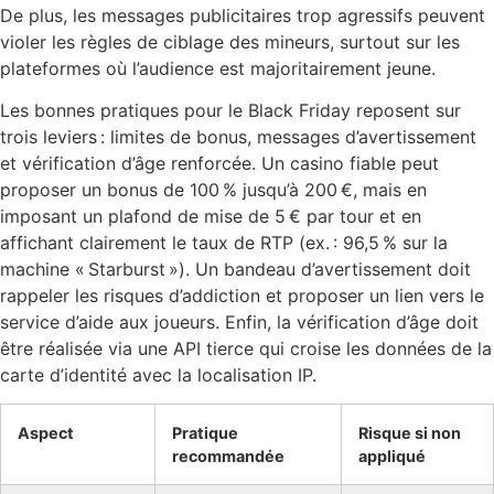
De plus, les messages publicitaires trop agressifs peuvent
violer les règles de ciblage des mineurs, surtout sur les
plateformes où l’audience est majoritairement jeune.
Les bonnes pratiques pour le Black Friday reposent sur
trois leviers : limites de bonus, messages d’avertissement
et vérification d’âge renforcée. Un casino fiable peut
proposer un bonus de 100 % jusqu’à 200 €, mais en
imposant un plafond de mise de 5 € par tour et en
affichant clairement le taux de RTP (ex. : 96,5 % sur la
machine « Starburst »). Un bandeau d’avertissement doit
rappeler les risques d’addiction et proposer un lien vers le
service d’aide aux joueurs. Enfin, la vérification d’âge doit
être réalisée via une API tierce qui croise les données de la
carte d’identité avec la localisation IP.
Aspect
Pratique
Risque si non
recommandée
appliqué