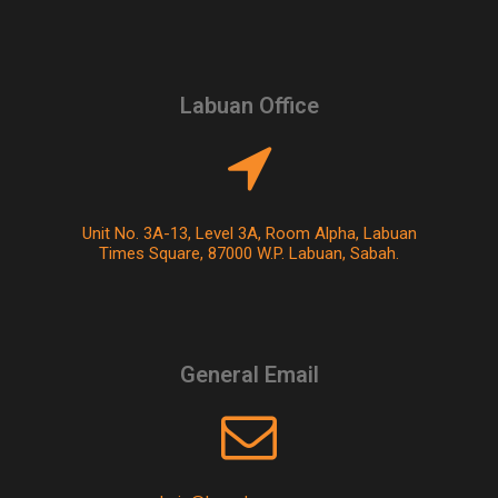
Labuan Office
Unit No. 3A-13, Level 3A, Room Alpha, Labuan
Times Square, 87000 W.P. Labuan, Sabah.
General Email