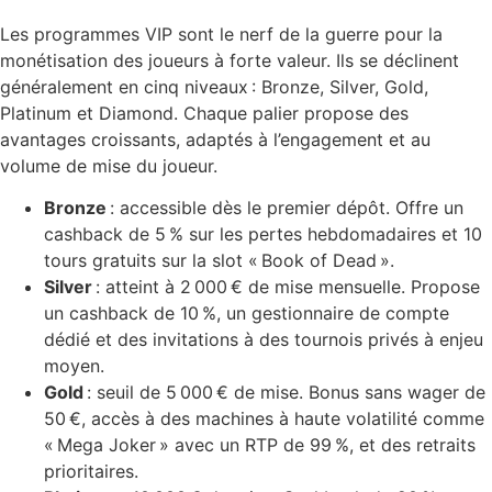
Les programmes VIP sont le nerf de la guerre pour la
monétisation des joueurs à forte valeur. Ils se déclinent
généralement en cinq niveaux : Bronze, Silver, Gold,
Platinum et Diamond. Chaque palier propose des
avantages croissants, adaptés à l’engagement et au
volume de mise du joueur.
Bronze
: accessible dès le premier dépôt. Offre un
cashback de 5 % sur les pertes hebdomadaires et 10
tours gratuits sur la slot « Book of Dead ».
Silver
: atteint à 2 000 € de mise mensuelle. Propose
un cashback de 10 %, un gestionnaire de compte
dédié et des invitations à des tournois privés à enjeu
moyen.
Gold
: seuil de 5 000 € de mise. Bonus sans wager de
50 €, accès à des machines à haute volatilité comme
« Mega Joker » avec un RTP de 99 %, et des retraits
prioritaires.