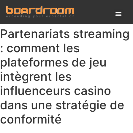
Partenariats streaming
: comment les
plateformes de jeu
intègrent les
influenceurs casino
dans une stratégie de
conformité