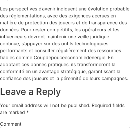
Les perspectives d’avenir indiquent une évolution probable
des réglementations, avec des exigences accrues en
matière de protection des joueurs et de transparence des
données. Pour rester compétitifs, les opérateurs et les
influenceurs devront maintenir une veille juridique
continue, s’appuyer sur des outils technologiques
performants et consulter régulièrement des ressources
fiables comme Coupdepouceeconomiedenergie. En
adoptant ces bonnes pratiques, ils transformeront la
conformité en un avantage stratégique, garantissant la
confiance des joueurs et la pérennité de leurs campagnes.
Leave a Reply
Your email address will not be published.
Required fields
are marked
*
Comment