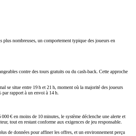
 mais plus nombreuses, un comportement typique des joueurs en
ngeables contre des tours gratuits ou du cash‑back. Cette approche
imal se situe entre 19 h et 21 h, moment où la majorité des joueurs
% par rapport à un envoi à 14 h.
5 000 € en moins de 10 minutes, le système déclenche une alerte et
rateur, tout en restant conforme aux exigences de jeu responsable.
, plus de données pour affiner les offres, et un environnement perçu