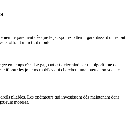
s
ent le paiement dès que le jackpot est atteint, garantissant un retrait
 et offrant un retrait rapide.
égée en temps réel. Le gagnant est déterminé par un algorithme de
actif pour les joueurs mobiles qui cherchent une interaction sociale
reils pliables. Les opérateurs qui investissent dès maintenant dans
 joueurs mobiles.