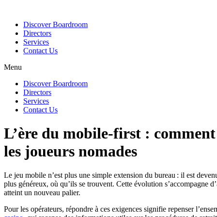
Discover Boardroom
Directors
Services
Contact Us
Menu
Discover Boardroom
Directors
Services
Contact Us
L’ère du mobile‑first : comment 
les joueurs nomades
Le jeu mobile n’est plus une simple extension du bureau : il est devenu 
plus généreux, où qu’ils se trouvent. Cette évolution s’accompagne d’at
atteint un nouveau palier.
Pour les opérateurs, répondre à ces exigences signifie repenser l’ense