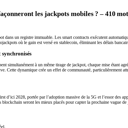
façonneront les jackpots mobiles ? – 410 mot
t dans un registre immuable. Les smart contracts exécutent automatiquem
ackpots où le gain est versé en stablecoin, éliminant les délais bancaires
t synchronisés
ipent simultanément à un même tirage de jackpot, chaque mise étant agr
live. Cette dynamique crée un effet de communauté, particulièrement attr
t d’ici 2028, portée par l’adoption massive de la 5G et l’essor des appa
ons blockchain seront les mieux placés pour capter la prochaine vague de
éel.