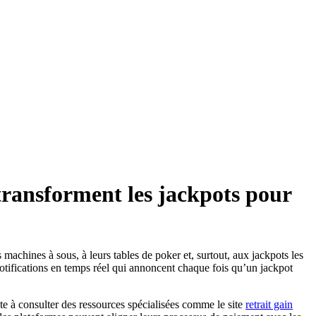
 transforment les jackpots pour
 machines à sous, à leurs tables de poker et, surtout, aux jackpots les
 notifications en temps réel qui annoncent chaque fois qu’un jackpot
te à consulter des ressources spécialisées comme le site
retrait gain