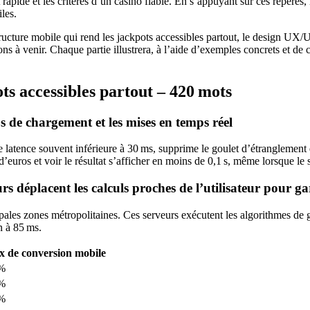
it rapide et les critères d’un casino fiable. En s’appuyant sur ces repère
les.
astructure mobile qui rend les jackpots accessibles partout, le design UX/
ons à venir. Chaque partie illustrera, à l’aide d’exemples concrets et de 
ts accessibles partout – 420 mots
s de chargement et les mises en temps réel
latence souvent inférieure à 30 ms, supprime le goulet d’étranglement qui
d’euros et voir le résultat s’afficher en moins de 0,1 s, même lorsque le
 déplacent les calculs proches de l’utilisateur pour gar
ales zones métropolitaines. Ces serveurs exécutent les algorithmes de 
n à 85 ms.
x de conversion mobile
 %
 %
 %