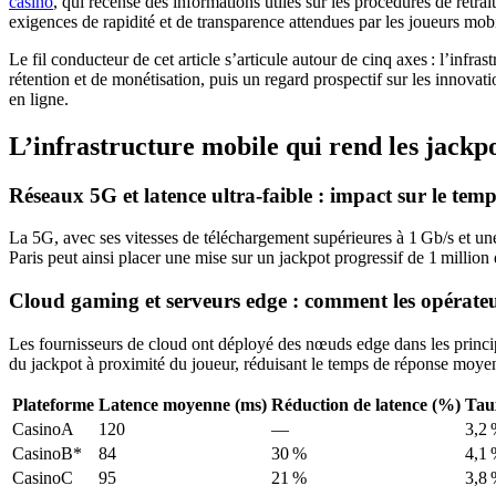
casino
, qui recense des informations utiles sur les procédures de retra
exigences de rapidité et de transparence attendues par les joueurs mobi
Le fil conducteur de cet article s’articule autour de cinq axes : l’infr
rétention et de monétisation, puis un regard prospectif sur les innovati
en ligne.
L’infrastructure mobile qui rend les jackpo
Réseaux 5G et latence ultra‑faible : impact sur le temp
La 5G, avec ses vitesses de téléchargement supérieures à 1 Gb/s et une 
Paris peut ainsi placer une mise sur un jackpot progressif de 1 million 
Cloud gaming et serveurs edge : comment les opérateurs
Les fournisseurs de cloud ont déployé des nœuds edge dans les princip
du jackpot à proximité du joueur, réduisant le temps de réponse moye
Plateforme
Latence moyenne (ms)
Réduction de latence (%)
Tau
CasinoA
120
—
3,2
CasinoB*
84
30 %
4,1
CasinoC
95
21 %
3,8