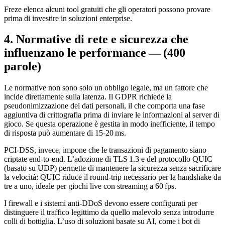
Freze elenca alcuni tool gratuiti che gli operatori possono provare
prima di investire in soluzioni enterprise.
4. Normative di rete e sicurezza che
influenzano le performance — (400
parole)
Le normative non sono solo un obbligo legale, ma un fattore che
incide direttamente sulla latenza. Il GDPR richiede la
pseudonimizzazione dei dati personali, il che comporta una fase
aggiuntiva di crittografia prima di inviare le informazioni al server di
gioco. Se questa operazione è gestita in modo inefficiente, il tempo
di risposta può aumentare di 15‑20 ms.
PCI‑DSS, invece, impone che le transazioni di pagamento siano
criptate end‑to‑end. L’adozione di TLS 1.3 e del protocollo QUIC
(basato su UDP) permette di mantenere la sicurezza senza sacrificare
la velocità: QUIC riduce il round‑trip necessario per la handshake da
tre a uno, ideale per giochi live con streaming a 60 fps.
I firewall e i sistemi anti‑DDoS devono essere configurati per
distinguere il traffico legittimo da quello malevolo senza introdurre
colli di bottiglia. L’uso di soluzioni basate su AI, come i bot di