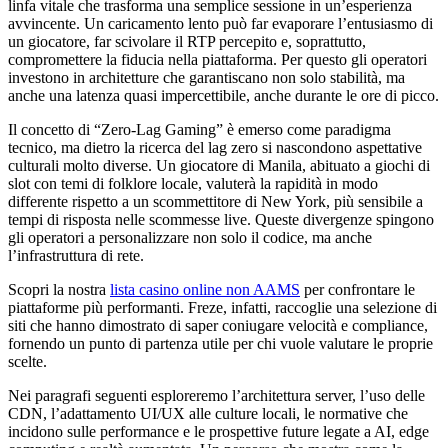
linfa vitale che trasforma una semplice sessione in un’esperienza
avvincente. Un caricamento lento può far evaporare l’entusiasmo di
un giocatore, far scivolare il RTP percepito e, soprattutto,
compromettere la fiducia nella piattaforma. Per questo gli operatori
investono in architetture che garantiscano non solo stabilità, ma
anche una latenza quasi impercettibile, anche durante le ore di picco.
Il concetto di “Zero‑Lag Gaming” è emerso come paradigma
tecnico, ma dietro la ricerca del lag zero si nascondono aspettative
culturali molto diverse. Un giocatore di Manila, abituato a giochi di
slot con temi di folklore locale, valuterà la rapidità in modo
differente rispetto a un scommettitore di New York, più sensibile a
tempi di risposta nelle scommesse live. Queste divergenze spingono
gli operatori a personalizzare non solo il codice, ma anche
l’infrastruttura di rete.
Scopri la nostra
lista casino online non AAMS
per confrontare le
piattaforme più performanti. Freze, infatti, raccoglie una selezione di
siti che hanno dimostrato di saper coniugare velocità e compliance,
fornendo un punto di partenza utile per chi vuole valutare le proprie
scelte.
Nei paragrafi seguenti esploreremo l’architettura server, l’uso delle
CDN, l’adattamento UI/UX alle culture locali, le normative che
incidono sulle performance e le prospettive future legate a AI, edge