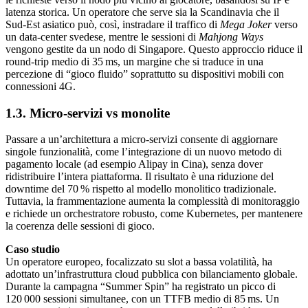
latenza storica. Un operatore che serve sia la Scandinavia che il
Sud‑Est asiatico può, così, instradare il traffico di
Mega Joker
verso
un data‑center svedese, mentre le sessioni di
Mahjong Ways
vengono gestite da un nodo di Singapore. Questo approccio riduce il
round‑trip medio di 35 ms, un margine che si traduce in una
percezione di “gioco fluido” soprattutto su dispositivi mobili con
connessioni 4G.
1.3. Micro‑servizi vs monolite
Passare a un’architettura a micro‑servizi consente di aggiornare
singole funzionalità, come l’integrazione di un nuovo metodo di
pagamento locale (ad esempio Alipay in Cina), senza dover
ridistribuire l’intera piattaforma. Il risultato è una riduzione del
downtime del 70 % rispetto al modello monolitico tradizionale.
Tuttavia, la frammentazione aumenta la complessità di monitoraggio
e richiede un orchestratore robusto, come Kubernetes, per mantenere
la coerenza delle sessioni di gioco.
Caso studio
Un operatore europeo, focalizzato su slot a bassa volatilità, ha
adottato un’infrastruttura cloud pubblica con bilanciamento globale.
Durante la campagna “Summer Spin” ha registrato un picco di
120 000 sessioni simultanee, con un TTFB medio di 85 ms. Un