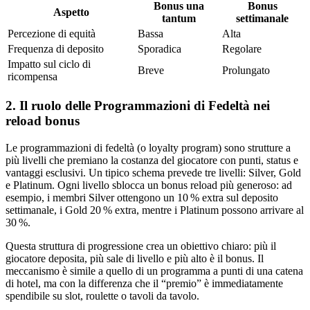
Bonus una
Bonus
Aspetto
tantum
settimanale
Percezione di equità
Bassa
Alta
Frequenza di deposito
Sporadica
Regolare
Impatto sul ciclo di
Breve
Prolungato
ricompensa
2. Il ruolo delle Programmazioni di Fedeltà nei
reload bonus
Le programmazioni di fedeltà (o loyalty program) sono strutture a
più livelli che premiano la costanza del giocatore con punti, status e
vantaggi esclusivi. Un tipico schema prevede tre livelli: Silver, Gold
e Platinum. Ogni livello sblocca un bonus reload più generoso: ad
esempio, i membri Silver ottengono un 10 % extra sul deposito
settimanale, i Gold 20 % extra, mentre i Platinum possono arrivare al
30 %.
Questa struttura di progressione crea un obiettivo chiaro: più il
giocatore deposita, più sale di livello e più alto è il bonus. Il
meccanismo è simile a quello di un programma a punti di una catena
di hotel, ma con la differenza che il “premio” è immediatamente
spendibile su slot, roulette o tavoli da tavolo.