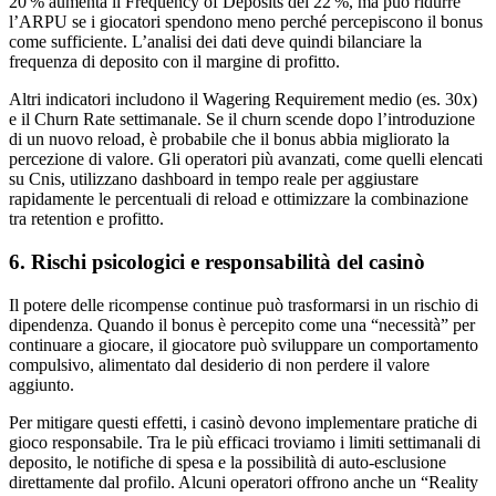
20 % aumenta il Frequency of Deposits del 22 %, ma può ridurre
l’ARPU se i giocatori spendono meno perché percepiscono il bonus
come sufficiente. L’analisi dei dati deve quindi bilanciare la
frequenza di deposito con il margine di profitto.
Altri indicatori includono il Wagering Requirement medio (es. 30x)
e il Churn Rate settimanale. Se il churn scende dopo l’introduzione
di un nuovo reload, è probabile che il bonus abbia migliorato la
percezione di valore. Gli operatori più avanzati, come quelli elencati
su Cnis, utilizzano dashboard in tempo reale per aggiustare
rapidamente le percentuali di reload e ottimizzare la combinazione
tra retention e profitto.
6. Rischi psicologici e responsabilità del casinò
Il potere delle ricompense continue può trasformarsi in un rischio di
dipendenza. Quando il bonus è percepito come una “necessità” per
continuare a giocare, il giocatore può sviluppare un comportamento
compulsivo, alimentato dal desiderio di non perdere il valore
aggiunto.
Per mitigare questi effetti, i casinò devono implementare pratiche di
gioco responsabile. Tra le più efficaci troviamo i limiti settimanali di
deposito, le notifiche di spesa e la possibilità di auto‑esclusione
direttamente dal profilo. Alcuni operatori offrono anche un “Reality