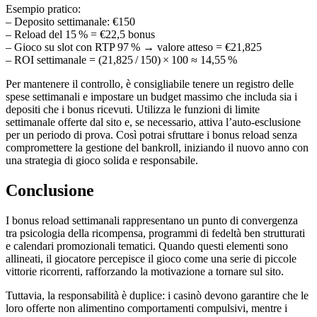
Esempio pratico:
– Deposito settimanale: €150
– Reload del 15 % = €22,5 bonus
– Gioco su slot con RTP 97 % → valore atteso = €21,825
– ROI settimanale = (21,825 / 150) × 100 ≈ 14,55 %
Per mantenere il controllo, è consigliabile tenere un registro delle
spese settimanali e impostare un budget massimo che includa sia i
depositi che i bonus ricevuti. Utilizza le funzioni di limite
settimanale offerte dal sito e, se necessario, attiva l’auto‑esclusione
per un periodo di prova. Così potrai sfruttare i bonus reload senza
compromettere la gestione del bankroll, iniziando il nuovo anno con
una strategia di gioco solida e responsabile.
Conclusione
I bonus reload settimanali rappresentano un punto di convergenza
tra psicologia della ricompensa, programmi di fedeltà ben strutturati
e calendari promozionali tematici. Quando questi elementi sono
allineati, il giocatore percepisce il gioco come una serie di piccole
vittorie ricorrenti, rafforzando la motivazione a tornare sul sito.
Tuttavia, la responsabilità è duplice: i casinò devono garantire che le
loro offerte non alimentino comportamenti compulsivi, mentre i