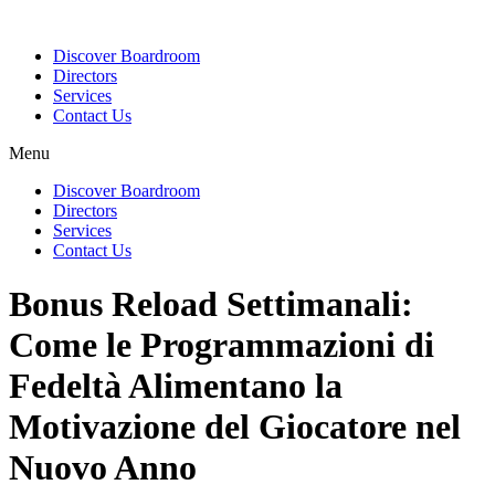
Discover Boardroom
Directors
Services
Contact Us
Menu
Discover Boardroom
Directors
Services
Contact Us
Bonus Reload Settimanali:
Come le Programmazioni di
Fedeltà Alimentano la
Motivazione del Giocatore nel
Nuovo Anno