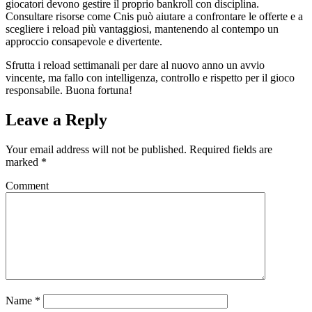
giocatori devono gestire il proprio bankroll con disciplina.
Consultare risorse come Cnis può aiutare a confrontare le offerte e a
scegliere i reload più vantaggiosi, mantenendo al contempo un
approccio consapevole e divertente.
Sfrutta i reload settimanali per dare al nuovo anno un avvio
vincente, ma fallo con intelligenza, controllo e rispetto per il gioco
responsabile. Buona fortuna!
Leave a Reply
Your email address will not be published.
Required fields are
marked
*
Comment
Name
*