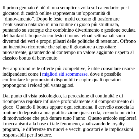
Il primo gennaio è più di una semplice svolta sul calendario: per i
giocatori di casinò online rappresenta un’opportunità di
“rinnovamento”. Dopo le feste, molti cercano di trasformare
l’entusiasmo natalizio in una routine di gioco più strutturata,
puntando su strategie che combinino divertimento e gestione oculata
del bankroll. In questo contesto i bonus reload settimanali sono
diventati dei veri e propri pilastri delle politiche di retention. Offrono
un incentivo ricorrente che spinge il giocatore a depositare
nuovamente, garantendo al contempo un valore aggiunto rispetto al
classico bonus di benvenuto.
Per approfondire le offerte più competitive, è utile consultare risorse
indipendenti come i
migliori siti scommesse
, dove è possibile
confrontare le promozioni disponibili e capire quali operatori
propongono i reload più vantaggiosi.
Dal punto di vista psicologico, la percezione di continuità e di
ricompensa regolare influisce profondamente sul comportamento di
gioco. Quando il bonus appare ogni settimana, il cervello associa la
routine di deposito a una gratificazione quasi certa, creando un ciclo
di motivazione che può durare tutto l’anno. Questo articolo esplorerà
i meccanismi alla base di tale fenomeno, analizzando le loyalty
program, le differenze tra nuovi e vecchi giocatori e le implicazioni
responsabili per il settore.