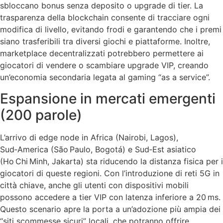
sbloccano bonus senza deposito o upgrade di tier. La
trasparenza della blockchain consente di tracciare ogni
modifica di livello, evitando frodi e garantendo che i premi
siano trasferibili tra diversi giochi e piattaforme. Inoltre,
marketplace decentralizzati potrebbero permettere ai
giocatori di vendere o scambiare upgrade VIP, creando
un’economia secondaria legata al gaming “as a service”.
Espansione in mercati emergenti
(200 parole)
L’arrivo di edge node in Africa (Nairobi, Lagos),
Sud‑America (São Paulo, Bogotá) e Sud‑Est asiatico
(Ho Chi Minh, Jakarta) sta riducendo la distanza fisica per i
giocatori di queste regioni. Con l’introduzione di reti 5G in
città chiave, anche gli utenti con dispositivi mobili
possono accedere a tier VIP con latenza inferiore a 20 ms.
Questo scenario apre la porta a un’adozione più ampia dei
“siti scommesse sicuri” locali, che potranno offrire