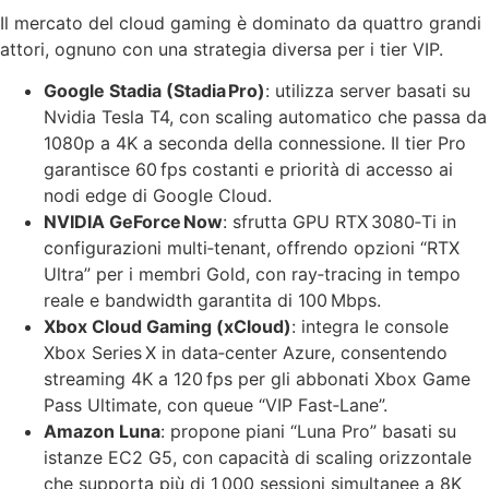
Il mercato del cloud gaming è dominato da quattro grandi
attori, ognuno con una strategia diversa per i tier VIP.
Google Stadia (Stadia Pro)
: utilizza server basati su
Nvidia Tesla T4, con scaling automatico che passa da
1080p a 4K a seconda della connessione. Il tier Pro
garantisce 60 fps costanti e priorità di accesso ai
nodi edge di Google Cloud.
NVIDIA GeForce Now
: sfrutta GPU RTX 3080‑Ti in
configurazioni multi‑tenant, offrendo opzioni “RTX
Ultra” per i membri Gold, con ray‑tracing in tempo
reale e bandwidth garantita di 100 Mbps.
Xbox Cloud Gaming (xCloud)
: integra le console
Xbox Series X in data‑center Azure, consentendo
streaming 4K a 120 fps per gli abbonati Xbox Game
Pass Ultimate, con queue “VIP Fast‑Lane”.
Amazon Luna
: propone piani “Luna Pro” basati su
istanze EC2 G5, con capacità di scaling orizzontale
che supporta più di 1 000 sessioni simultanee a 8K