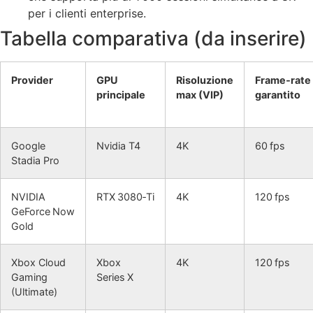
per i clienti enterprise.
Tabella comparativa (da inserire)
Provider
GPU
Risoluzione
Frame‑rate
principale
max (VIP)
garantito
Google
Nvidia T4
4K
60 fps
Stadia Pro
NVIDIA
RTX 3080‑Ti
4K
120 fps
GeForce Now
Gold
Xbox Cloud
Xbox
4K
120 fps
Gaming
Series X
(Ultimate)