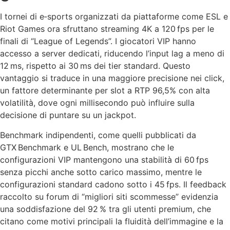
I tornei di e‑sports organizzati da piattaforme come ESL e
Riot Games ora sfruttano streaming 4K a 120 fps per le
finali di “League of Legends”. I giocatori VIP hanno
accesso a server dedicati, riducendo l’input lag a meno di
12 ms, rispetto ai 30 ms dei tier standard. Questo
vantaggio si traduce in una maggiore precisione nei click,
un fattore determinante per slot a RTP 96,5% con alta
volatilità, dove ogni millisecondo può influire sulla
decisione di puntare su un jackpot.
Benchmark indipendenti, come quelli pubblicati da
GTX Benchmark e UL Bench, mostrano che le
configurazioni VIP mantengono una stabilità di 60 fps
senza picchi anche sotto carico massimo, mentre le
configurazioni standard cadono sotto i 45 fps. Il feedback
raccolto su forum di “migliori siti scommesse” evidenzia
una soddisfazione del 92 % tra gli utenti premium, che
citano come motivi principali la fluidità dell’immagine e la