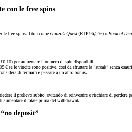
te con le free spins
r le free spins. Titoli come
Gonzo’s Quest
(RTP 96,5 %) o
Book of De
. €0,10) per aumentare il numero di spin disponibili.
05 € se le vincite sono positive, così da sfruttare la “streak” senza esauri
 considera di fermarti e passare a un altro bonus.
dere il prelievo subito, evitando di reinvestire e rischiare di perdere pa
 di aumentare il totale prima del withdrawal.
 “no deposit”