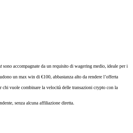
t
sono accompagnate da un requisito di wagering medio, ideale per i
udono un max win di €100, abbastanza alto da rendere l’offerta
r chi vuole combinare la velocità delle transazioni crypto con la
ndente, senza alcuna affiliazione diretta.