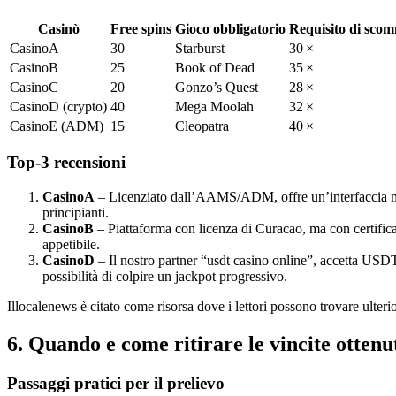
Casinò
Free spins
Gioco obbligatorio
Requisito di sco
CasinoA
30
Starburst
30 ×
CasinoB
25
Book of Dead
35 ×
CasinoC
20
Gonzo’s Quest
28 ×
CasinoD (crypto)
40
Mega Moolah
32 ×
CasinoE (ADM)
15
Cleopatra
40 ×
Top‑3 recensioni
CasinoA
– Licenziato dall’AAMS/ADM, offre un’interfaccia mob
principianti.
CasinoB
– Piattaforma con licenza di Curacao, ma con certific
appetibile.
CasinoD
– Il nostro partner “usdt casino online”, accetta USDT
possibilità di colpire un jackpot progressivo.
Illocalenews è citato come risorsa dove i lettori possono trovare ulterio
6. Quando e come ritirare le vincite ottenut
Passaggi pratici per il prelievo