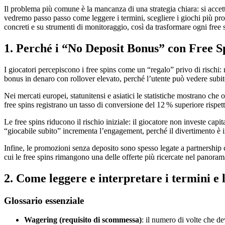
Il problema più comune è la mancanza di una strategia chiara: si accett
vedremo passo passo come leggere i termini, scegliere i giochi più profit
concreti e su strumenti di monitoraggio, così da trasformare ogni free
1. Perché i “No Deposit Bonus” con Free Sp
I giocatori percepiscono i free spins come un “regalo” privo di rischi:
bonus in denaro con rollover elevato, perché l’utente può vedere subito 
Nei mercati europei, statunitensi e asiatici le statistiche mostrano che
free spins registrano un tasso di conversione del 12 % superiore rispe
Le free spins riducono il rischio iniziale: il giocatore non investe capi
“giocabile subito” incrementa l’engagement, perché il divertimento è im
Infine, le promozioni senza deposito sono spesso legate a partnership c
cui le free spins rimangono una delle offerte più ricercate nel panoram
2. Come leggere e interpretare i termini e 
Glossario essenziale
Wagering (requisito di scommessa)
: il numero di volte che d