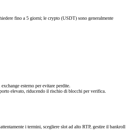
richiedere fino a 5 giorni; le crypto (USDT) sono generalmente
 exchange esterno per evitare perdite.
rto elevato, riducendo il rischio di blocchi per verifica.
entamente i termini, scegliere slot ad alto RTP, gestire il bankroll