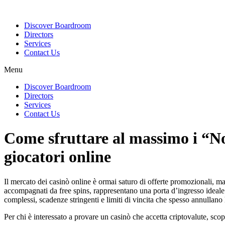
Discover Boardroom
Directors
Services
Contact Us
Menu
Discover Boardroom
Directors
Services
Contact Us
Come sfruttare al massimo i “No
giocatori online
Il mercato dei casinò online è ormai saturo di offerte promozionali, 
accompagnati da free spins, rappresentano una porta d’ingresso ideale pe
complessi, scadenze stringenti e limiti di vincita che spesso annullano 
Per chi è interessato a provare un casinò che accetta criptovalute, scop