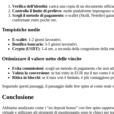
Verifica dell’identità
: carica una copia di un documento ufficial
Controlla il limite di prelievo
: molte piattaforme impongono u
Scegli il metodo di pagamento
: e‑wallet (Skrill, Neteller) ga
confermate entro poche ore.
Tempistiche medie
E‑wallet
: 1‑2 giorni lavorativi.
Bonifico bancario
: 3‑5 giorni lavorativi.
Crypto (USDT)
: 1‑4 ore, a seconda della congestione della ret
Ottimizzare il valore netto delle vincite
Evita commissioni
: scegli un metodo di pagamento che non adde
Valuta la conversione
: se hai vinto in EUR ma il tuo conto è i
Ritira in blocchi
: se il max win è limitato, è più vantaggioso p
Seguendo questi passaggi, il passaggio dalle free spins al conto reale s
Conclusione
Abbiamo analizzato come i “no deposit bonus” con free spins rappresenti
virtuale e utilizzare gli strumenti di monitoraggio sono le chiavi per tr