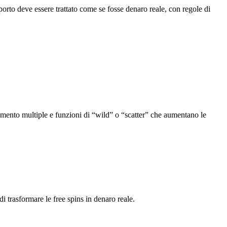
porto deve essere trattato come se fosse denaro reale, con regole di
gamento multiple e funzioni di “wild” o “scatter” che aumentano le
di trasformare le free spins in denaro reale.