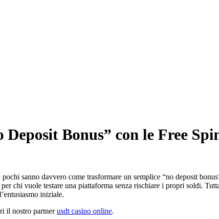
 Deposit Bonus” con le Free Spins
ma pochi sanno davvero come trasformare un semplice “no deposit bonus”
r chi vuole testare una piattaforma senza rischiare i propri soldi. Tuttav
l’entusiasmo iniziale.
ri il nostro partner
usdt casino online
.