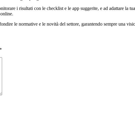
torare i risultati con le checklist e le app suggerite, e ad adattare la t
 online.
fondire le normative e le novità del settore, garantendo sempre una vis
*