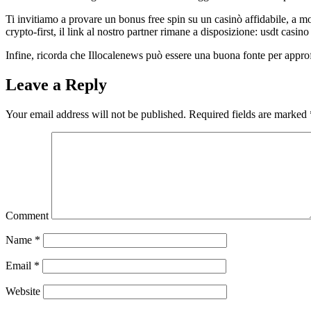
Ti invitiamo a provare un bonus free spin su un casinò affidabile, a moni
crypto‑first, il link al nostro partner rimane a disposizione: usdt casino
Infine, ricorda che Illocalenews può essere una buona fonte per appro
Leave a Reply
Your email address will not be published.
Required fields are marked
Comment
Name
*
Email
*
Website