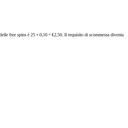
delle free spins è 25 × 0,10 = €2,50. Il requisito di scommessa diventa