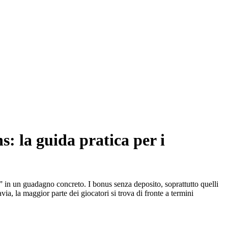
: la guida pratica per i
 in un guadagno concreto. I bonus senza deposito, soprattutto quelli
ia, la maggior parte dei giocatori si trova di fronte a termini