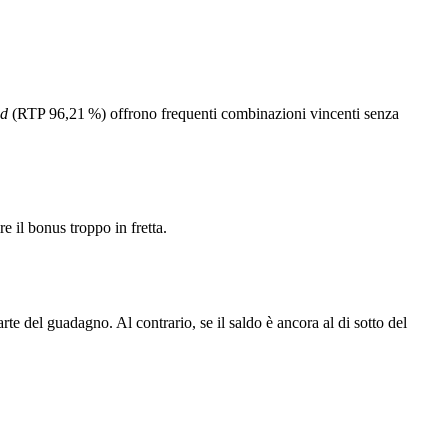
ad
(RTP 96,21 %) offrono frequenti combinazioni vincenti senza
re il bonus troppo in fretta.
rte del guadagno. Al contrario, se il saldo è ancora al di sotto del