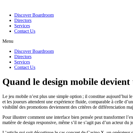
Discover Boardroom
Directors
Services
Contact Us
Menu
Discover Boardroom
Directors
Services
Contact Us
Quand le design mobile devient 
Le jeu mobile n’est plus une simple option ; il constitue aujourd’hui le
et les joueurs attendent une expérience fluide, comparable à celle d’u
visibilité des promotions deviennent des critères de différenciation ma
Pour illustrer comment une interface bien pensée peut transformer l’ex
matière de design responsive, même s’il ne s’agit pas d’un acteur du j
L’article qui suit décortique le cas concret de Casino X, un opérateur qu