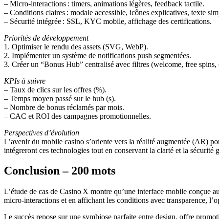
– Micro‑interactions : timers, animations légères, feedback tactile.
– Conditions claires : modale accessible, icônes explicatives, texte simp
– Sécurité intégrée : SSL, KYC mobile, affichage des certifications.
Priorités de développement
1. Optimiser le rendu des assets (SVG, WebP).
2. Implémenter un système de notifications push segmentées.
3. Créer un “Bonus Hub” centralisé avec filtres (welcome, free spins,
KPIs à suivre
– Taux de clics sur les offres (%).
– Temps moyen passé sur le hub (s).
– Nombre de bonus réclamés par mois.
– CAC et ROI des campagnes promotionnelles.
Perspectives d’évolution
L’avenir du mobile casino s’oriente vers la réalité augmentée (AR) pour
intégreront ces technologies tout en conservant la clarté et la sécurité
Conclusion – 200 mots
L’étude de cas de Casino X montre qu’une interface mobile conçue auto
micro‑interactions et en affichant les conditions avec transparence, l’
Le succès repose sur une symbiose parfaite entre design, offre promotion