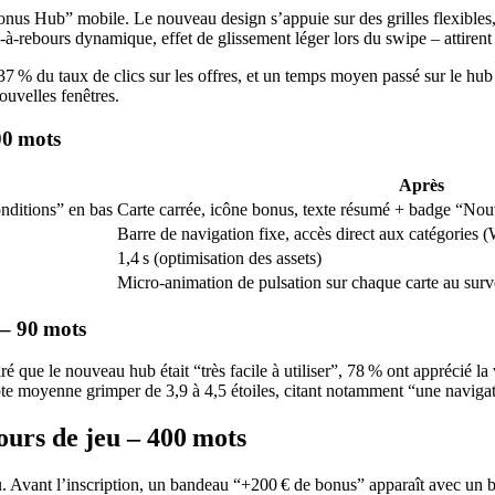
us Hub” mobile. Le nouveau design s’appuie sur des grilles flexibles, d
à‑rebours dynamique, effet de glissement léger lors du swipe – attirent l
7 % du taux de clics sur les offres, et un temps moyen passé sur le hub p
ouvelles fenêtres.
00 mots
Après
onditions” en bas
Carte carrée, icône bonus, texte résumé + badge “No
Barre de navigation fixe, accès direct aux catégories
1,4 s (optimisation des assets)
Micro‑animation de pulsation sur chaque carte au surv
 – 90 mots
é que le nouveau hub était “très facile à utiliser”, 78 % ont apprécié la v
note moyenne grimper de 3,9 à 4,5 étoiles, citant notamment “une navigati
ours de jeu – 400 mots
eu. Avant l’inscription, un bandeau “+200 € de bonus” apparaît avec un bo