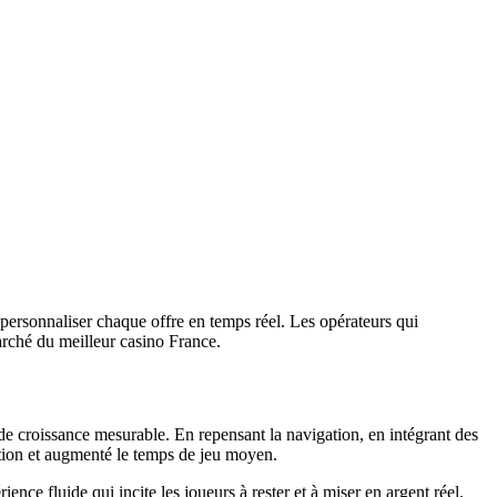
r personnaliser chaque offre en temps réel. Les opérateurs qui
marché du meilleur casino France.
de croissance mesurable. En repensant la navigation, en intégrant des
sition et augmenté le temps de jeu moyen.
nce fluide qui incite les joueurs à rester et à miser en argent réel.