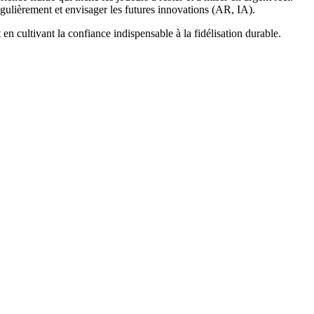
égulièrement et envisager les futures innovations (AR, IA).
en cultivant la confiance indispensable à la fidélisation durable.