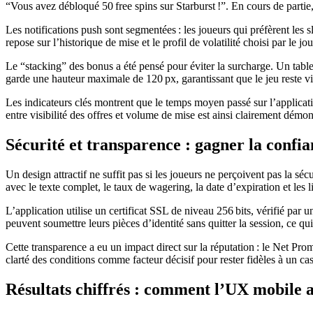
“Vous avez débloqué 50 free spins sur Starburst !”. En cours de partie
Les notifications push sont segmentées : les joueurs qui préfèrent les 
repose sur l’historique de mise et le profil de volatilité choisi par le jou
Le “stacking” des bonus a été pensé pour éviter la surcharge. Un table
garde une hauteur maximale de 120 px, garantissant que le jeu reste vi
Les indicateurs clés montrent que le temps moyen passé sur l’applicat
entre visibilité des offres et volume de mise est ainsi clairement démon
Sécurité et transparence : gagner la confi
Un design attractif ne suffit pas si les joueurs ne perçoivent pas la 
avec le texte complet, le taux de wagering, la date d’expiration et les
L’application utilise un certificat SSL de niveau 256 bits, vérifié par 
peuvent soumettre leurs pièces d’identité sans quitter la session, ce 
Cette transparence a eu un impact direct sur la réputation : le Net Pro
clarté des conditions comme facteur décisif pour rester fidèles à un casi
Résultats chiffrés : comment l’UX mobile a