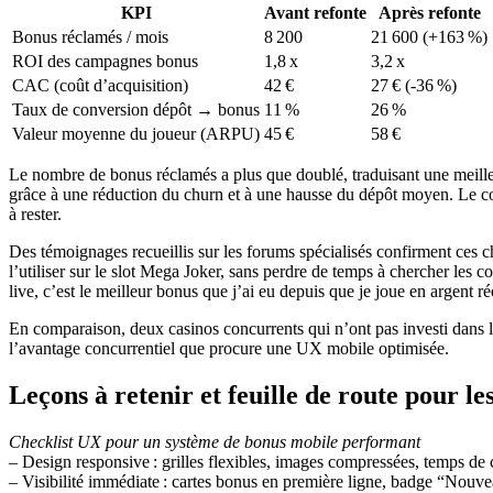
KPI
Avant refonte
Après refonte
Bonus réclamés / mois
8 200
21 600 (+163 %)
ROI des campagnes bonus
1,8 x
3,2 x
CAC (coût d’acquisition)
42 €
27 € (‑36 %)
Taux de conversion dépôt → bonus
11 %
26 %
Valeur moyenne du joueur (ARPU)
45 €
58 €
Le nombre de bonus réclamés a plus que doublé, traduisant une meilleu
grâce à une réduction du churn et à une hausse du dépôt moyen. Le coû
à rester.
Des témoignages recueillis sur les forums spécialisés confirment ces c
l’utiliser sur le slot Mega Joker, sans perdre de temps à chercher les c
live, c’est le meilleur bonus que j’ai eu depuis que je joue en argent ré
En comparaison, deux casinos concurrents qui n’ont pas investi dans l
l’avantage concurrentiel que procure une UX mobile optimisée.
Leçons à retenir et feuille de route pour l
Checklist UX pour un système de bonus mobile performant
– Design responsive : grilles flexibles, images compressées, temps de
– Visibilité immédiate : cartes bonus en première ligne, badge “Nouve