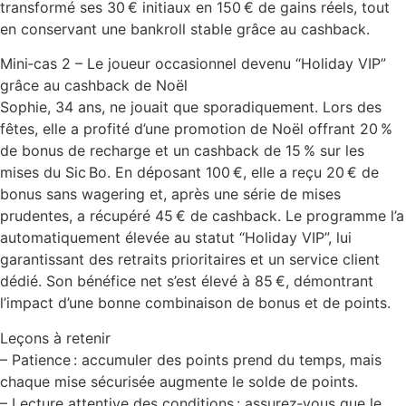
transformé ses 30 € initiaux en 150 € de gains réels, tout
en conservant une bankroll stable grâce au cashback.
Mini‑cas 2 – Le joueur occasionnel devenu “Holiday VIP”
grâce au cashback de Noël
Sophie, 34 ans, ne jouait que sporadiquement. Lors des
fêtes, elle a profité d’une promotion de Noël offrant 20 %
de bonus de recharge et un cashback de 15 % sur les
mises du Sic Bo. En déposant 100 €, elle a reçu 20 € de
bonus sans wagering et, après une série de mises
prudentes, a récupéré 45 € de cashback. Le programme l’a
automatiquement élevée au statut “Holiday VIP”, lui
garantissant des retraits prioritaires et un service client
dédié. Son bénéfice net s’est élevé à 85 €, démontrant
l’impact d’une bonne combinaison de bonus et de points.
Leçons à retenir
– Patience : accumuler des points prend du temps, mais
chaque mise sécurisée augmente le solde de points.
– Lecture attentive des conditions : assurez‑vous que le