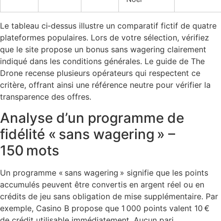
Le tableau ci‑dessus illustre un comparatif fictif de quatre
plateformes populaires. Lors de votre sélection, vérifiez
que le site propose un bonus sans wagering clairement
indiqué dans les conditions générales. Le guide de The
Drone recense plusieurs opérateurs qui respectent ce
critère, offrant ainsi une référence neutre pour vérifier la
transparence des offres.
Analyse d’un programme de
fidélité « sans wagering » –
150 mots
Un programme « sans wagering » signifie que les points
accumulés peuvent être convertis en argent réel ou en
crédits de jeu sans obligation de mise supplémentaire. Par
exemple, Casino B propose que 1 000 points valent 10 €
de crédit utilisable immédiatement. Aucun pari