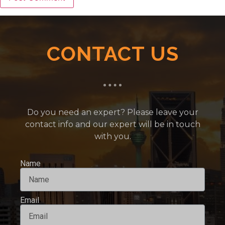
CONTACT US
Do you need an expert? Please leave your
contact info and our expert will be in touch
with you.
Name
Email