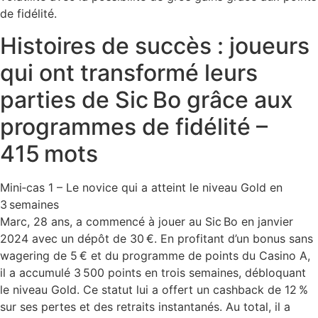
de fidélité.
Histoires de succès : joueurs
qui ont transformé leurs
parties de Sic Bo grâce aux
programmes de fidélité –
415 mots
Mini‑cas 1 – Le novice qui a atteint le niveau Gold en
3 semaines
Marc, 28 ans, a commencé à jouer au Sic Bo en janvier
2024 avec un dépôt de 30 €. En profitant d’un bonus sans
wagering de 5 € et du programme de points du Casino A,
il a accumulé 3 500 points en trois semaines, débloquant
le niveau Gold. Ce statut lui a offert un cashback de 12 %
sur ses pertes et des retraits instantanés. Au total, il a