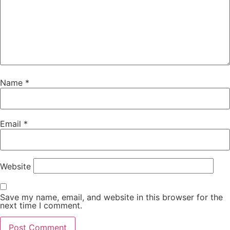
Name
*
Email
*
Website
Save my name, email, and website in this browser for the
next time I comment.