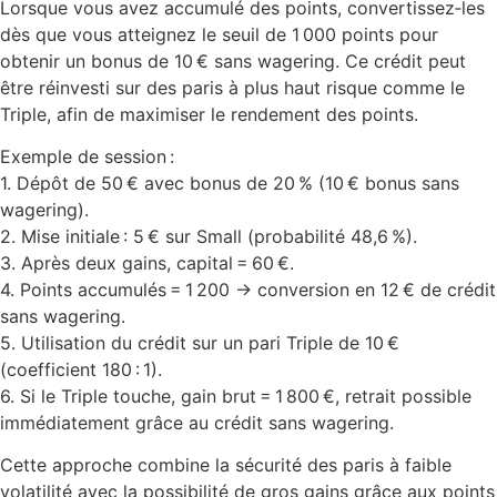
Lorsque vous avez accumulé des points, convertissez‑les
dès que vous atteignez le seuil de 1 000 points pour
obtenir un bonus de 10 € sans wagering. Ce crédit peut
être réinvesti sur des paris à plus haut risque comme le
Triple, afin de maximiser le rendement des points.
Exemple de session :
1. Dépôt de 50 € avec bonus de 20 % (10 € bonus sans
wagering).
2. Mise initiale : 5 € sur Small (probabilité 48,6 %).
3. Après deux gains, capital = 60 €.
4. Points accumulés = 1 200 → conversion en 12 € de crédit
sans wagering.
5. Utilisation du crédit sur un pari Triple de 10 €
(coefficient 180 : 1).
6. Si le Triple touche, gain brut = 1 800 €, retrait possible
immédiatement grâce au crédit sans wagering.
Cette approche combine la sécurité des paris à faible
volatilité avec la possibilité de gros gains grâce aux points