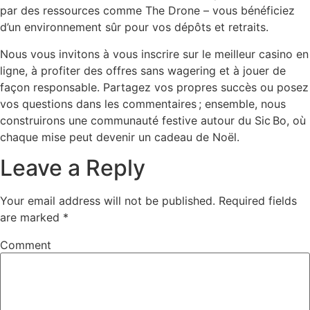
par des ressources comme The Drone – vous bénéficiez
d’un environnement sûr pour vos dépôts et retraits.
Nous vous invitons à vous inscrire sur le meilleur casino en
ligne, à profiter des offres sans wagering et à jouer de
façon responsable. Partagez vos propres succès ou posez
vos questions dans les commentaires ; ensemble, nous
construirons une communauté festive autour du Sic Bo, où
chaque mise peut devenir un cadeau de Noël.
Leave a Reply
Your email address will not be published.
Required fields
are marked
*
Comment