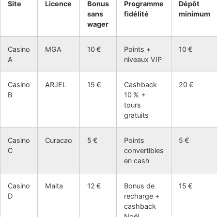
Site
Licence
Bonus
Programme
Dépôt
sans
fidélité
minimum
wager
Casino
MGA
10 €
Points +
10 €
A
niveaux VIP
Casino
ARJEL
15 €
Cashback
20 €
B
10 % +
tours
gratuits
Casino
Curacao
5 €
Points
5 €
C
convertibles
en cash
Casino
Malta
12 €
Bonus de
15 €
D
recharge +
cashback
Noël