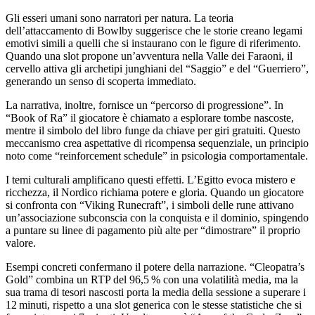
Gli esseri umani sono narratori per natura. La teoria
dell’attaccamento di Bowlby suggerisce che le storie creano legami
emotivi simili a quelli che si instaurano con le figure di riferimento.
Quando una slot propone un’avventura nella Valle dei Faraoni, il
cervello attiva gli archetipi junghiani del “Saggio” e del “Guerriero”,
generando un senso di scoperta immediato.
La narrativa, inoltre, fornisce un “percorso di progressione”. In
“Book of Ra” il giocatore è chiamato a esplorare tombe nascoste,
mentre il simbolo del libro funge da chiave per giri gratuiti. Questo
meccanismo crea aspettative di ricompensa sequenziale, un principio
noto come “reinforcement schedule” in psicologia comportamentale.
I temi culturali amplificano questi effetti. L’Egitto evoca mistero e
ricchezza, il Nordico richiama potere e gloria. Quando un giocatore
si confronta con “Viking Runecraft”, i simboli delle rune attivano
un’associazione subconscia con la conquista e il dominio, spingendo
a puntare su linee di pagamento più alte per “dimostrare” il proprio
valore.
Esempi concreti confermano il potere della narrazione. “Cleopatra’s
Gold” combina un RTP del 96,5 % con una volatilità media, ma la
sua trama di tesori nascosti porta la media della sessione a superare i
12 minuti, rispetto a una slot generica con le stesse statistiche che si