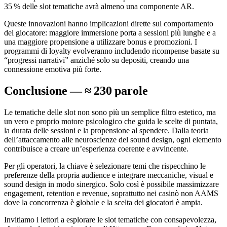
35 % delle slot tematiche avrà almeno una componente AR.
Queste innovazioni hanno implicazioni dirette sul comportamento
del giocatore: maggiore immersione porta a sessioni più lunghe e a
una maggiore propensione a utilizzare bonus e promozioni. I
programmi di loyalty evolveranno includendo ricompense basate su
“progressi narrativi” anziché solo su depositi, creando una
connessione emotiva più forte.
Conclusione — ≈ 230 parole
Le tematiche delle slot non sono più un semplice filtro estetico, ma
un vero e proprio motore psicologico che guida le scelte di puntata,
la durata delle sessioni e la propensione al spendere. Dalla teoria
dell’attaccamento alle neuroscienze del sound design, ogni elemento
contribuisce a creare un’esperienza coerente e avvincente.
Per gli operatori, la chiave è selezionare temi che rispecchino le
preferenze della propria audience e integrare meccaniche, visual e
sound design in modo sinergico. Solo così è possibile massimizzare
engagement, retention e revenue, soprattutto nei casinò non AAMS
dove la concorrenza è globale e la scelta dei giocatori è ampia.
Invitiamo i lettori a esplorare le slot tematiche con consapevolezza,