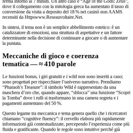
ferma intorno ai 7 minuti. Un altro caso è “Age of the Gods: Zeus”,
dove il collegamento con la mitologia greca ha aumentato il tasso di
conversione da visita a deposito del 18 % nei casinò non AAMS
recensiti da Httpswww.Reseauvoltaire.Net.
In sintesi, il tema non è un semplice abbellimento estetico: è un
catalizzatore di emozioni, una struttura di aspettative e un fattore
determinante nella decisione di continuare a giocare o di aumentare
la puntata.
Meccaniche di gioco e coerenza
tematica — ≈ 410 parole
Le funzioni bonus, i giri gratuiti e i wild non sono inseriti a caso;
sono progettati per rispecchiare l’universo narrativo. Prendiamo
“Pharaoh’s Treasure”: il simbolo Wild è rappresentato da una
maschera d’oro che, quando appare, “sblocca” una funzione “Scopri
la Tomba” dove i rulli si trasformano in una camera segreta e i
pagamenti aumentano del 50 %.
Questo legame tra meccanica e tema genera quello che i ricercatori
chiamano “cognitive fluency”: il cervello elabora più rapidamente
informazioni già contestualizzate, percependo l’esperienza come più
fluida e gratificante. Quando le regole sono intuitive perché già