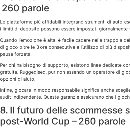
260 parole
Le piattaforme più affidabili integrano strumenti di auto‑esc
i limiti di deposito possono essere impostati giornalmente
Quando l’emozione è alta, è facile cadere nella trappola d
di gioco oltre le 3 ore consecutive e l’utilizzo di più disposi
pausa forzata.
Per chi ha bisogno di supporto, esistono linee dedicate co
gratuita. Ruggedised, pur non essendo un operatore di gioco,
opzioni di aiuto.
Infine, giocare in modo responsabile significa anche scegl
audit indipendente. Queste garanzie assicurano che i giochi 
8. Il futuro delle scommesse 
post‑World Cup – 260 parole