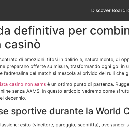
Discover Board
da definitiva per comb
a casinò
trato di emozioni, tifosi in delirio e, naturalmente, di op
online preparano offerte su misura, trasformando ogni gol i
 l’adrenalina del match si mescola al brivido dei rulli che g
lista casino non aams
è un ottimo punto di partenza. Ruggedi
nline senza AAMS. In questo articolo vedremo come sfruttare
el decennio.
se sportive durante la World 
siche: esito (vincitore, pareggio, sconfitta), over/under su