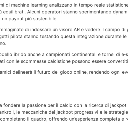
itmi di machine learning analizzano in tempo reale statistiche
 equilibrati. Alcuni operatori stanno sperimentando dynamic
un payout più sostenibile.
maginate di indossare un visore AR e vedere il campo di gio
tti pilota stanno testando questa integrazione durante le p
no.
ello ibrido anche a campionati continentali e tornei di e‑sp
ati con le scommesse calcistiche possono essere convertiti i
inamici delineerà il futuro del gioco online, rendendo ogni
 fondere la passione per il calcio con la ricerca di jackpot
bankroll, le meccaniche dei jackpot progressivi e le strategi
za completano il quadro, offrendo un’esperienza completa e 