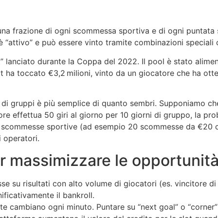
una frazione di ogni scommessa sportiva e di ogni puntata 
 “attivo” e può essere vinto tramite combinazioni speciali o 
lanciato durante la Coppa del 2022. Il pool è stato alimen
ckpot ha toccato €3,2 milioni, vinto da un giocatore che ha 
se di gruppi è più semplice di quanto sembri. Supponiamo che
ore effettua 50 giri al giorno per 10 giorni di gruppo, la prob
ù scommesse sportive (ad esempio 20 scommesse da €20 cia
 operatori.
 massimizzare le opportunità 
e su risultati con alto volume di giocatori (es. vincitore 
ificativamente il bankroll.
uote cambiano ogni minuto. Puntare su “next goal” o “corner