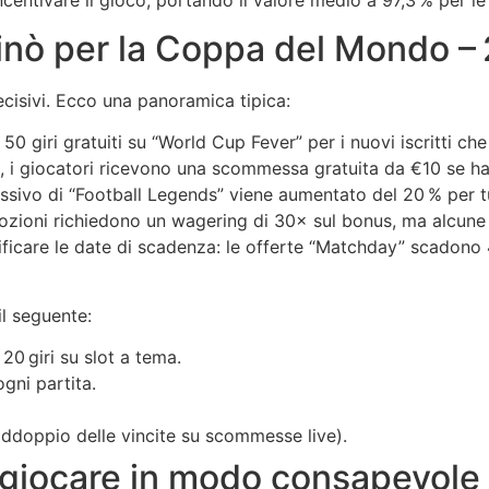
sinò per la Coppa del Mondo –
ecisivi. Ecco una panoramica tipica:
 50 giri gratuiti su “World Cup Fever” per i nuovi iscritti c
oni, i giocatori ricevono una scommessa gratuita da €10 se 
ressivo di “Football Legends” viene aumentato del 20 % per t
ozioni richiedono un wagering di 30× sul bonus, ma alcune 
verificare le date di scadenza: le offerte “Matchday” scadon
il seguente:
0 giri su slot a tema.
ogni partita.
raddoppio delle vincite su scommesse live).
: giocare in modo consapevole