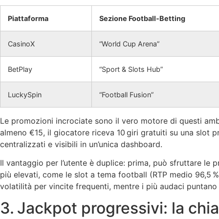
Piattaforma
Sezione Football‑Betting
CasinoX
“World Cup Arena”
BetPlay
“Sport & Slots Hub”
LuckySpin
“Football Fusion”
Le promozioni incrociate sono il vero motore di questi am
almeno €15, il giocatore riceva 10 giri gratuiti su una slot
centralizzati e visibili in un’unica dashboard.
Il vantaggio per l’utente è duplice: prima, può sfruttare le
più elevati, come le slot a tema football (RTP medio 96,5 %). 
volatilità per vincite frequenti, mentre i più audaci puntano 
3. Jackpot progressivi: la ch