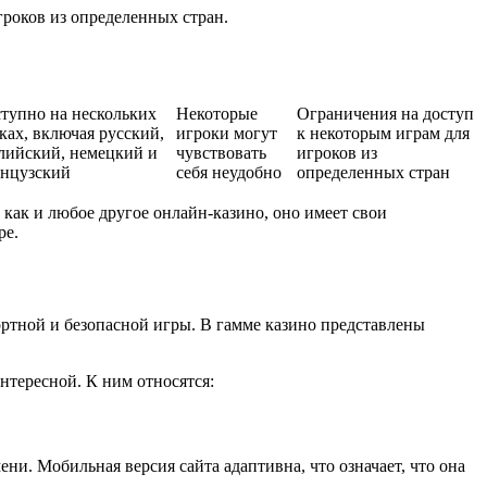
гроков из определенных стран.
тупно на нескольких
Некоторые
Ограничения на доступ
ках, включая русский,
игроки могут
к некоторым играм для
лийский, немецкий и
чувствовать
игроков из
нцузский
себя неудобно
определенных стран
 как и любое другое онлайн-казино, оно имеет свои
ре.
ртной и безопасной игры. В гамме казино представлены
нтересной. К ним относятся:
ни. Мобильная версия сайта адаптивна, что означает, что она