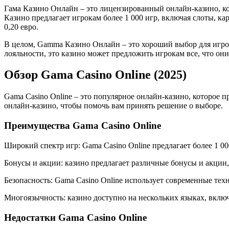
Гама Казино Онлайн – это лицензированный онлайн-казино, кот
Казино предлагает игрокам более 1 000 игр, включая слоты, ка
0,20 евро.
В целом, Gamma Казино Онлайн – это хороший выбор для игрок
лояльности, это казино может предложить игрокам все, что они
Обзор Gama Casino Online (2025)
Gama Casino Online – это популярное онлайн-казино, которое 
онлайн-казино, чтобы помочь вам принять решение о выборе.
Преимущества Gama Casino Online
Широкий спектр игр: Gama Casino Online предлагает более 1 00
Бонусы и акции: казино предлагает различные бонусы и акции
Безопасность: Gama Casino Online использует современные тех
Многоязычность: казино доступно на нескольких языках, вклю
Недостатки Gama Casino Online