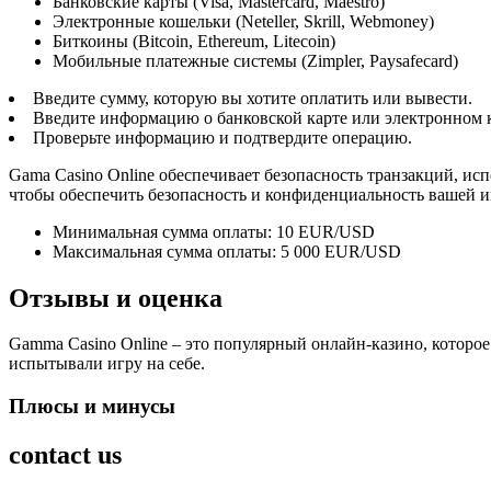
Банковские карты (Visa, Mastercard, Maestro)
Электронные кошельки (Neteller, Skrill, Webmoney)
Биткоины (Bitcoin, Ethereum, Litecoin)
Мобильные платежные системы (Zimpler, Paysafecard)
Введите сумму, которую вы хотите оплатить или вывести.
Введите информацию о банковской карте или электронном к
Проверьте информацию и подтвердите операцию.
Gama Casino Online обеспечивает безопасность транзакций, и
чтобы обеспечить безопасность и конфиденциальность вашей 
Минимальная сумма оплаты: 10 EUR/USD
Максимальная сумма оплаты: 5 000 EUR/USD
Отзывы и оценка
Gamma Casino Online – это популярный онлайн-казино, которое
испытывали игру на себе.
Плюсы и минусы
contact us