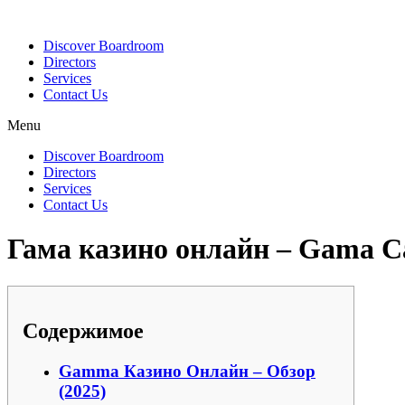
Discover Boardroom
Directors
Services
Contact Us
Menu
Discover Boardroom
Directors
Services
Contact Us
Гама казино онлайн – Gama Cas
Содержимое
Gamma Казино Онлайн – Обзор
(2025)