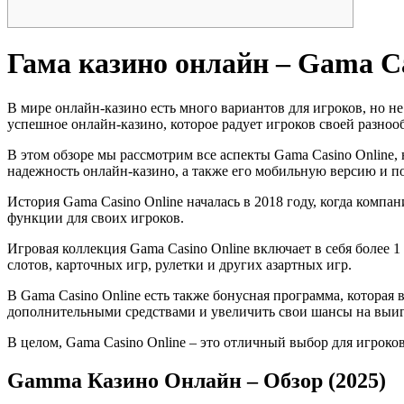
Гама казино онлайн – Gama Cas
В мире онлайн-казино есть много вариантов для игроков, но не
успешное онлайн-казино, которое радует игроков своей разно
В этом обзоре мы рассмотрим все аспекты Gama Casino Online,
надежность онлайн-казино, а также его мобильную версию и п
История Gama Casino Online началась в 2018 году, когда компа
функции для своих игроков.
Игровая коллекция Gama Casino Online включает в себя более 1
слотов, карточных игр, рулетки и других азартных игр.
В Gama Casino Online есть также бонусная программа, которая
дополнительными средствами и увеличить свои шансы на выи
В целом, Gama Casino Online – это отличный выбор для игроко
Gamma Казино Онлайн – Обзор (2025)