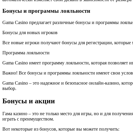
Бонусы и программы лояльности
Gama Casino предлагает различные бонусы и программы лояльн
Бонусы для новых игроков
Все новые игроки получают бонусы для регистрации, которые 
Программа лояльности
Gama Casino имеет программу лояльности, которая позволяет 
Важно! Все бонусы и программы лояльности имеют свои услов
Gama Casino – это надежное и безопасное онлайн-казино, кото
выбор.
Бонусы и акции
Гама казино – это не только место для игры, но и для получен
играть с преимуществом.
Вот некоторые из бонусов, которые вы можете получить: