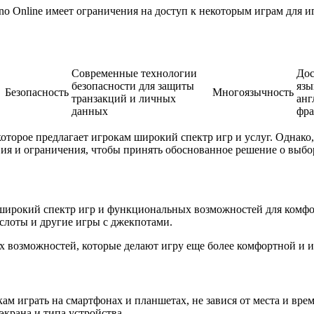
no Online имеет ограничения на доступ к некоторым играм для и
Современные технологии
Дос
безопасности для защиты
язы
Безопасность
Многоязычность
транзакций и личных
анг
в
данных
фра
которое предлагает игрокам широкий спектр игр и услуг. Однако,
ия и ограничения, чтобы принять обоснованное решение о выбо
м широкий спектр игр и функциональных возможностей для комфо
е слоты и другие игры с джекпотами.
х возможностей, которые делают игру еще более комфортной и и
м играть на смартфонах и планшетах, не завися от места и време
экрана и типа устройства.