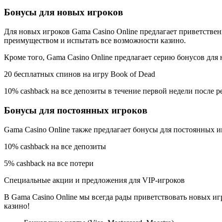
Бонусы для новых игроков
Для новых игроков Gama Casino Online предлагает приветствен
преимуществом и испытать все возможности казино.
Кроме того, Gama Casino Online предлагает серию бонусов для
20 бесплатных спинов на игру Book of Dead
10% cashback на все депозиты в течение первой недели после 
Бонусы для постоянных игроков
Gama Casino Online также предлагает бонусы для постоянных 
10% cashback на все депозиты
5% cashback на все потери
Специальные акции и предложения для VIP-игроков
В Gama Casino Online мы всегда рады приветствовать новых и
казино!