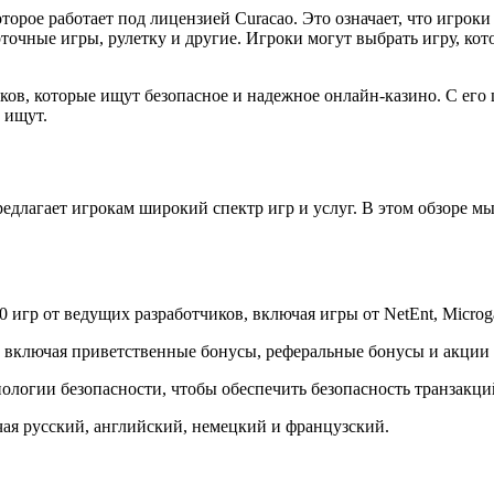
орое работает под лицензией Curacao. Это означает, что игроки
рточные игры, рулетку и другие. Игроки могут выбрать игру, кот
ов, которые ищут безопасное и надежное онлайн-казино. С его 
 ищут.
предлагает игрокам широкий спектр игр и услуг. В этом обзоре 
0 игр от ведущих разработчиков, включая игры от NetEnt, Microg
, включая приветственные бонусы, реферальные бонусы и акции 
нологии безопасности, чтобы обеспечить безопасность транзакц
чая русский, английский, немецкий и французский.