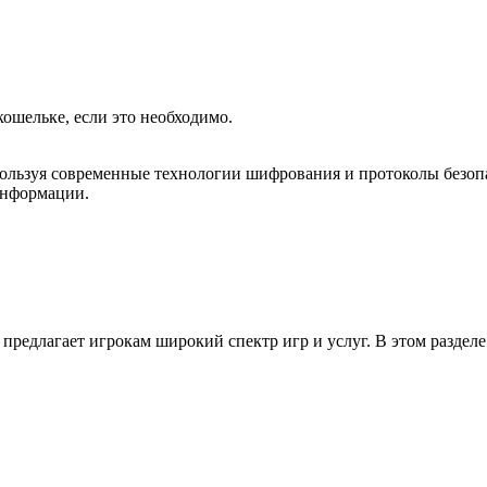
ошельке, если это необходимо.
спользуя современные технологии шифрования и протоколы безоп
информации.
 предлагает игрокам широкий спектр игр и услуг. В этом раздел