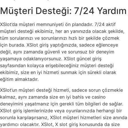
Müşteri Desteği: 7/24 Yardım
XSlot’da müşteri memnuniyeti ön plandadır. 7/24 aktif
müşteri desteği ekibimiz, her an yanınızda olacak şekilde,
tüm sorularınızı ve sorunlarınızı hızlı bir şekilde çözmek
için burada. XSlot giriş yaptığınızda, sadece eğlenceye
değil, aynı zamanda güvenli ve sorunsuz bir deneyim
yaşamaya odaklanıyorsunuz. XSlot güncel giriş
sayfasından kolayca erişebileceğiniz müşteri desteği
ekibimiz, size en iyi hizmeti sunmak için sürekli olarak
eğitim almaktadır.
XSlot’un müşteri desteği hizmeti, sadece sorun çözmekle
kalmaz, aynı zamanda size en iyi bahis ve casino
deneyimini yaşatmanız için gerekli tüm bilgileri de sağlar.
XSlot giriş işlemlerinizde veya oyunlarınızda herhangi bir
sorunla karşılaşırsanız, XSlot müşteri hizmetleri size anında
yardımcı olacaktır. XSlot, X slot giriş konusunda da size