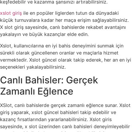
keşfedebilir ve kazanma şansınızı artırabilirsiniz.
xslot giriş
ile en popüler liglerden tutun da dünyadaki
küçük turnuvalara kadar her maça erişim sağlayabilirsiniz.
X slot giriş sayesinde, canlı bahislerde rekabet avantajını
yakalayın ve büyük kazançlar elde edin.
Xslot, kullanıcılarına en iyi bahis deneyimini sunmak için
sürekli olarak güncellenen oranlar ve maçlarla hizmet
vermektedir. Xslot güncel olarak takip ederek, her an en iyi
seçenekleri yakalayabilirsiniz.
Canlı Bahisler: Gerçek
Zamanlı Eğlence
XSlot, canlı bahislerde gerçek zamanlı eğlence sunar. Xslot
giriş yaparak, xslot güncel bahisleri takip edebilir ve
kazanç fırsatlarından yararlanabilirsiniz. Xslot giris
sayesinde, x slot üzerinden canlı bahisleri deneyimleyebilir