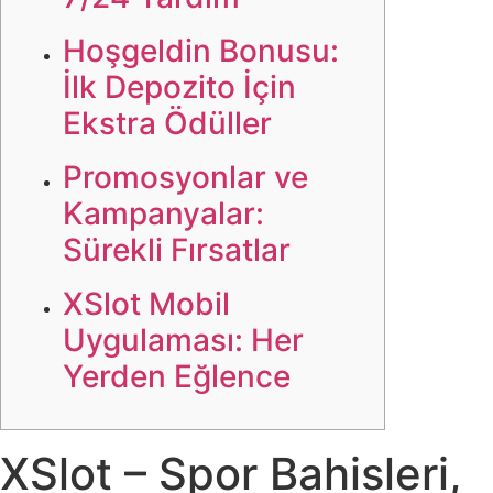
Hoşgeldin Bonusu:
İlk Depozito İçin
Ekstra Ödüller
Promosyonlar ve
Kampanyalar:
Sürekli Fırsatlar
XSlot Mobil
Uygulaması: Her
Yerden Eğlence
XSlot – Spor Bahisleri,