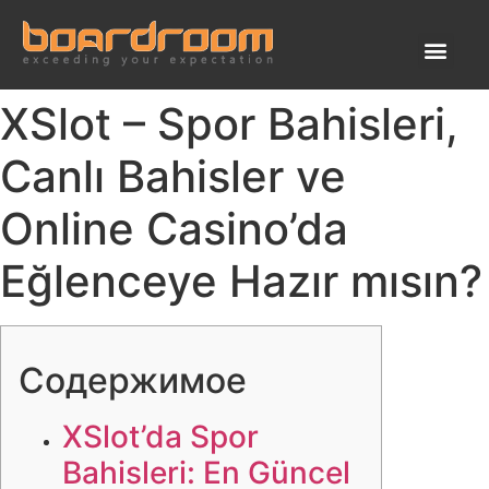
XSlot – Spor Bahisleri,
Canlı Bahisler ve
Online Casino’da
Eğlenceye Hazır mısın?
Содержимое
XSlot’da Spor
Bahisleri: En Güncel