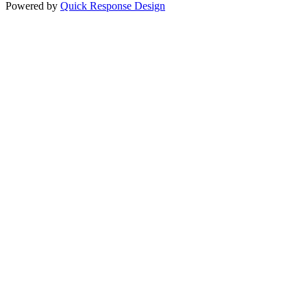
Powered by
Quick Response Design