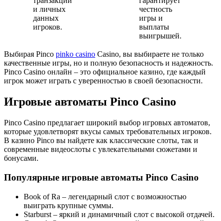
транзакций
гарантирует
и личных
честность
данных
игры и
игроков.
выплаты
выигрышей.
Выбирая Pinco
pinko casino
Casino, вы выбираете не только
качественные игры, но и полную безопасность и надежность.
Pinco Casino онлайн – это официальное казино, где каждый
игрок может играть с уверенностью в своей безопасности.
Игровые автоматы Pinco Casino
Pinco Casino предлагает широкий выбор игровых автоматов,
которые удовлетворят вкусы самых требовательных игроков.
В казино Pinco вы найдете как классические слоты, так и
современные видеослоты с увлекательными сюжетами и
бонусами.
Популярные игровые автоматы Pinco Casino
Book of Ra – легендарный слот с возможностью
выиграть крупные суммы.
Starburst – яркий и динамичный слот с высокой отдачей.