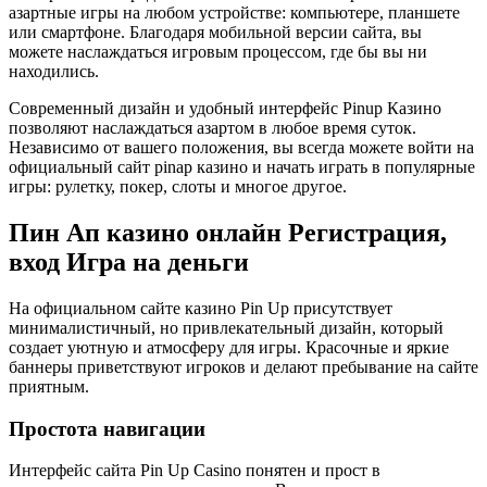
азартные игры на любом устройстве: компьютере, планшете
или смартфоне. Благодаря мобильной версии сайта, вы
можете наслаждаться игровым процессом, где бы вы ни
находились.
Современный дизайн и удобный интерфейс Pinup Казино
позволяют наслаждаться азартом в любое время суток.
Независимо от вашего положения, вы всегда можете войти на
официальный сайт pinap казино и начать играть в популярные
игры: рулетку, покер, слоты и многое другое.
Пин Ап казино онлайн Регистрация,
вход Игра на деньги
На официальном сайте казино Pin Up присутствует
минималистичный, но привлекательный дизайн, который
создает уютную и атмосферу для игры. Красочные и яркие
баннеры приветствуют игроков и делают пребывание на сайте
приятным.
Простота навигации
Интерфейс сайта Pin Up Casino понятен и прост в