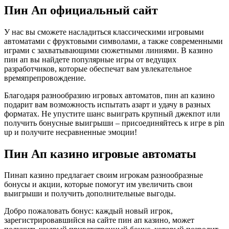
Пин Ап официальный сайт
У нас вы сможете насладиться классическими игровыми
автоматами с фруктовыми символами, а также современными
играми с захватывающими сюжетными линиями. В казино
пин ап вы найдете популярные игры от ведущих
разработчиков, которые обеспечат вам увлекательное
времяпрепровождение.
Благодаря разнообразию игровых автоматов, пин ап казино
подарит вам возможность испытать азарт и удачу в разных
форматах. Не упустите шанс выиграть крупный джекпот или
получить бонусные выигрыши – присоединяйтесь к игре в pin
up и получите несравненные эмоции!
Пин Ап казино игровые автоматы
Пинап казино предлагает своим игрокам разнообразные
бонусы и акции, которые помогут им увеличить свои
выигрыши и получить дополнительные выгоды.
Добро пожаловать бонус: каждый новый игрок,
зарегистрировавшийся на сайте пин ап казино, может