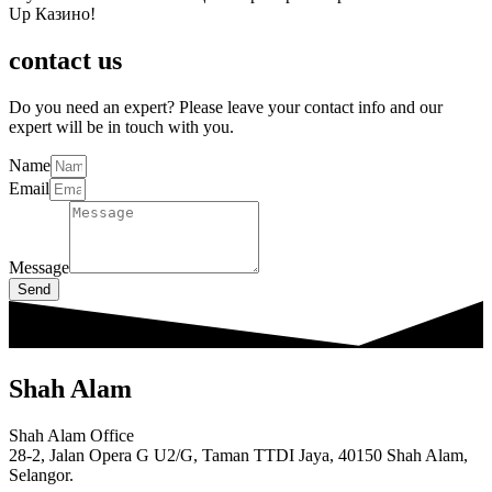
Up Казино!
contact us
Do you need an expert? Please leave your contact info and our
expert will be in touch with you.
Name
Email
Message
Send
Shah Alam
Shah Alam Office
28-2, Jalan Opera G U2/G, Taman TTDI Jaya, 40150 Shah Alam,
Selangor.