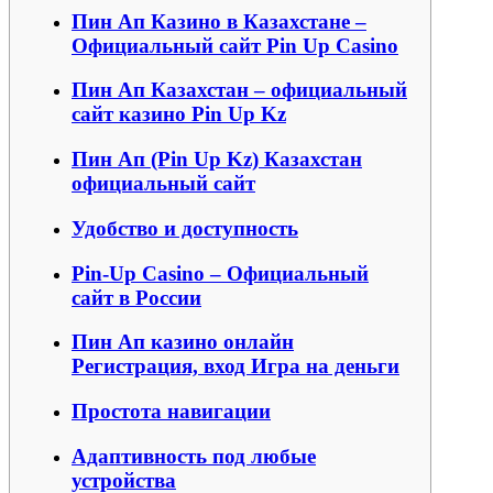
Пин Ап Казино в Казахстане –
Официальный сайт Pin Up Casino
Пин Ап Казахстан – официальный
сайт казино Pin Up Kz
Пин Ап (Pin Up Kz) Казахстан
официальный сайт
Удобство и доступность
Pin-Up Casino – Официальный
сайт в России
Пин Ап казино онлайн
Регистрация, вход Игра на деньги
Простота навигации
Адаптивность под любые
устройства