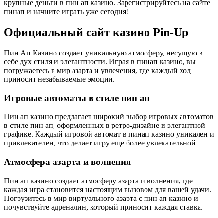
крупные деньги в пин ап казино. Зарегистрируйтесь на сайте
пинап и начните играть уже сегодня!
Официальный сайт казино Pin-Up
Пин Ап Казино создает уникальную атмосферу, несущую в
себе дух стиля и элегантности. Играя в пинап казино, вы
погружаетесь в мир азарта и увлечения, где каждый ход
приносит незабываемые эмоции.
Игровые автоматы в стиле пин ап
Пин ап казино предлагает широкий выбор игровых автоматов
в стиле пин ап, оформленных в ретро-дизайне и элегантной
графике. Каждый игровой автомат в пинап казино уникален и
привлекателен, что делает игру еще более увлекательной.
Атмосфера азарта и волнения
Пин ап казино создает атмосферу азарта и волнения, где
каждая игра становится настоящим вызовом для вашей удачи.
Погрузитесь в мир виртуального азарта с пин ап казино и
почувствуйте адреналин, который приносит каждая ставка.