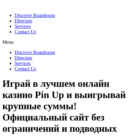
Discover Boardroom
Directors
Services
Contact Us
Menu
Discover Boardroom
Directors
Services
Contact Us
Играй в лучшем онлайн
казино Pin Up и выигрывай
крупные суммы!
Официальный сайт без
ограничений и подводных