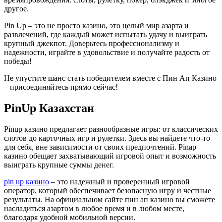
другое.
Pin Up – это не просто казино, это целый мир азарта и
развлечений, где каждый может испытать удачу и выиграть
крупный джекпот. Доверьтесь профессионализму и
надежности, играйте в удовольствие и получайте радость от
победы!
Не упустите шанс стать победителем вместе с Пин Ап Казино
– присоединяйтесь прямо сейчас!
PinUp Казахстан
Pinup казино предлагает разнообразные игры: от классических
слотов до карточных игр и рулетки. Здесь вы найдете что-то
для себя, вне зависимости от своих предпочтений. Pinap
казино обещает захватывающий игровой опыт и возможность
выиграть крупные суммы денег.
pin up казино
– это надежный и проверенный игровой
оператор, который обеспечивает безопасную игру и честные
результаты. На официальном сайте пин ап казино вы сможете
насладиться азартом в любое время и в любом месте,
благодаря удобной мобильной версии.