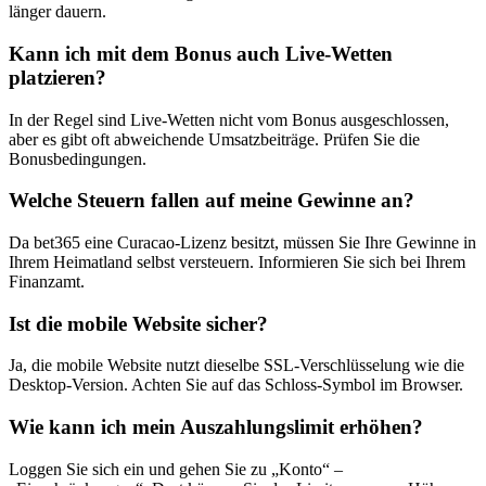
länger dauern.
Kann ich mit dem Bonus auch Live-Wetten
platzieren?
In der Regel sind Live-Wetten nicht vom Bonus ausgeschlossen,
aber es gibt oft abweichende Umsatzbeiträge. Prüfen Sie die
Bonusbedingungen.
Welche Steuern fallen auf meine Gewinne an?
Da bet365 eine Curacao-Lizenz besitzt, müssen Sie Ihre Gewinne in
Ihrem Heimatland selbst versteuern. Informieren Sie sich bei Ihrem
Finanzamt.
Ist die mobile Website sicher?
Ja, die mobile Website nutzt dieselbe SSL-Verschlüsselung wie die
Desktop-Version. Achten Sie auf das Schloss-Symbol im Browser.
Wie kann ich mein Auszahlungslimit erhöhen?
Loggen Sie sich ein und gehen Sie zu „Konto“ –