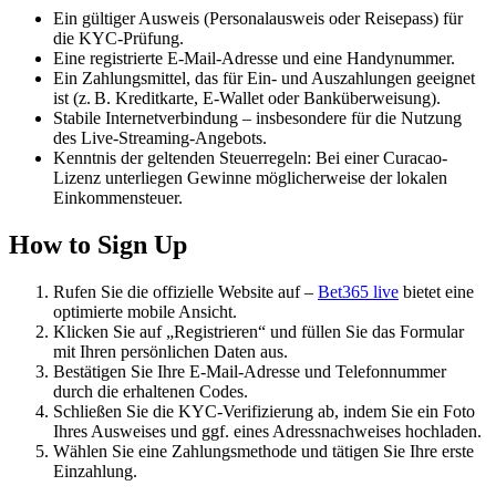
Ein gültiger Ausweis (Personalausweis oder Reisepass) für
die KYC-Prüfung.
Eine registrierte E-Mail-Adresse und eine Handynummer.
Ein Zahlungsmittel, das für Ein- und Auszahlungen geeignet
ist (z. B. Kreditkarte, E-Wallet oder Banküberweisung).
Stabile Internetverbindung – insbesondere für die Nutzung
des Live-Streaming-Angebots.
Kenntnis der geltenden Steuerregeln: Bei einer Curacao-
Lizenz unterliegen Gewinne möglicherweise der lokalen
Einkommensteuer.
How to Sign Up
Rufen Sie die offizielle Website auf –
Bet365 live
bietet eine
optimierte mobile Ansicht.
Klicken Sie auf „Registrieren“ und füllen Sie das Formular
mit Ihren persönlichen Daten aus.
Bestätigen Sie Ihre E-Mail-Adresse und Telefonnummer
durch die erhaltenen Codes.
Schließen Sie die KYC-Verifizierung ab, indem Sie ein Foto
Ihres Ausweises und ggf. eines Adressnachweises hochladen.
Wählen Sie eine Zahlungsmethode und tätigen Sie Ihre erste
Einzahlung.