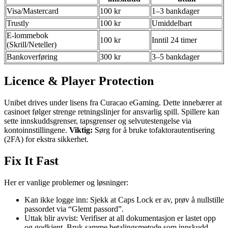
Visa/Mastercard
100 kr
1–3 bankdager
Trustly
100 kr
Umiddelbart
E-lommebok
100 kr
Inntil 24 timer
(Skrill/Neteller)
Bankoverføring
300 kr
3–5 bankdager
Licence & Player Protection
Unibet drives under lisens fra Curacao eGaming. Dette innebærer at
casinoet følger strenge retningslinjer for ansvarlig spill. Spillere kan
sette innskuddsgrenser, tapsgrenser og selvutestengelse via
kontoinnstillingene.
Viktig:
Sørg for å bruke tofaktorautentisering
(2FA) for ekstra sikkerhet.
Fix It Fast
Her er vanlige problemer og løsninger:
Kan ikke logge inn: Sjekk at Caps Lock er av, prøv å nullstille
passordet via “Glemt passord”.
Uttak blir avvist: Verifiser at all dokumentasjon er lastet opp
og godkjent. Bruk samme betalingsmetode som innskudd.