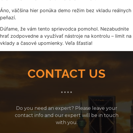
Áno, väčšina hier ponúka demo režim bez vkladu reálnych
peňazí.
Dúfame, že vám tento sprievodca pomohol. Nezabudnite
hrať zodpovedne a využívať nástroje na kontrolu – limit na
vklady a časové upomienky. Veľa šťastia!
CONTACT US
Do you need an expert? Please leave your
contact info and our expert will be in touch
with you.