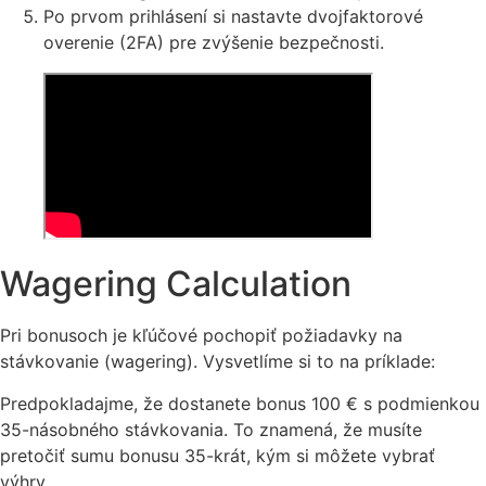
Po prvom prihlásení si nastavte dvojfaktorové
overenie (2FA) pre zvýšenie bezpečnosti.
Wagering Calculation
Pri bonusoch je kľúčové pochopiť požiadavky na
stávkovanie (wagering). Vysvetlíme si to na príklade:
Predpokladajme, že dostanete bonus 100 € s podmienkou
35-násobného stávkovania. To znamená, že musíte
pretočiť sumu bonusu 35-krát, kým si môžete vybrať
výhry.