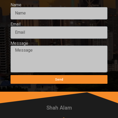
Name
Email
Message
Send
Shah Alam