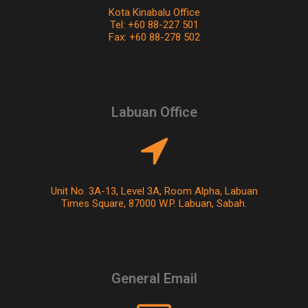
Kota Kinabalu Office
Tel: +60 88-227 501
Fax: +60 88-278 502
Labuan Office
Unit No. 3A-13, Level 3A, Room Alpha, Labuan
Times Square, 87000 W.P. Labuan, Sabah.
General Email