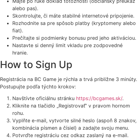
Majte po ruke doklad totožnosti (občiansky preukaz
alebo pas).
Skontrolujte, či máte stabilné internetové pripojenie.
Rozhodnite sa pre spôsob platby (kryptomeny alebo
fiat).
Prečítajte si podmienky bonusu pred jeho aktiváciou.
Nastavte si denný limit vkladu pre zodpovedné
hranie.
How to Sign Up
Registrácia na BC Game je rýchla a trvá približne 3 minúty.
Postupujte podľa týchto krokov:
Navštívte oficiálnu stránku
https://bcgames.sk/
.
Kliknite na tlačidlo „Registrovať“ v pravom hornom
rohu.
Vyplňte e-mail, vytvorte silné heslo (aspoň 8 znakov,
kombinácia písmen a čísiel) a zadajte svoju menu.
Potvrďte registráciu cez odkaz zaslaný na e-mail.