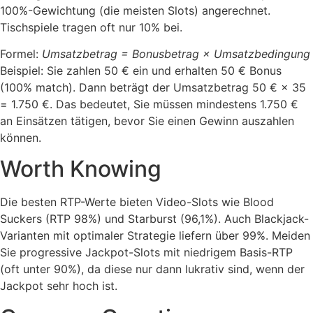
100%-Gewichtung (die meisten Slots) angerechnet.
Tischspiele tragen oft nur 10% bei.
Formel:
Umsatzbetrag = Bonusbetrag × Umsatzbedingung
Beispiel: Sie zahlen 50 € ein und erhalten 50 € Bonus
(100% match). Dann beträgt der Umsatzbetrag 50 € × 35
= 1.750 €. Das bedeutet, Sie müssen mindestens 1.750 €
an Einsätzen tätigen, bevor Sie einen Gewinn auszahlen
können.
Worth Knowing
Die besten RTP-Werte bieten Video-Slots wie Blood
Suckers (RTP 98%) und Starburst (96,1%). Auch Blackjack-
Varianten mit optimaler Strategie liefern über 99%. Meiden
Sie progressive Jackpot-Slots mit niedrigem Basis-RTP
(oft unter 90%), da diese nur dann lukrativ sind, wenn der
Jackpot sehr hoch ist.