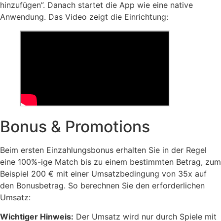
hinzufügen”. Danach startet die App wie eine native
Anwendung. Das Video zeigt die Einrichtung:
Bonus & Promotions
Beim ersten Einzahlungsbonus erhalten Sie in der Regel
eine 100%-ige Match bis zu einem bestimmten Betrag, zum
Beispiel 200 € mit einer Umsatzbedingung von 35x auf
den Bonusbetrag. So berechnen Sie den erforderlichen
Umsatz:
Wichtiger Hinweis:
Der Umsatz wird nur durch Spiele mit