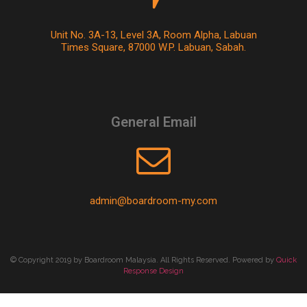
Unit No. 3A-13, Level 3A, Room Alpha, Labuan
Times Square, 87000 W.P. Labuan, Sabah.
General Email
admin@boardroom-my.com
© Copyright 2019 by Boardroom Malaysia. All Rights Reserved. Powered by
Quick
Response Design