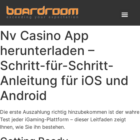
Nv Casino App
herunterladen –
Schritt-für-Schritt-
Anleitung für iOS und
Android
Die erste Auszahlung richtig hinzubekommen ist der wahre
Test jeder iGaming-Plattform – dieser Leitfaden zeigt
Ihnen, wie Sie ihn bestehen.