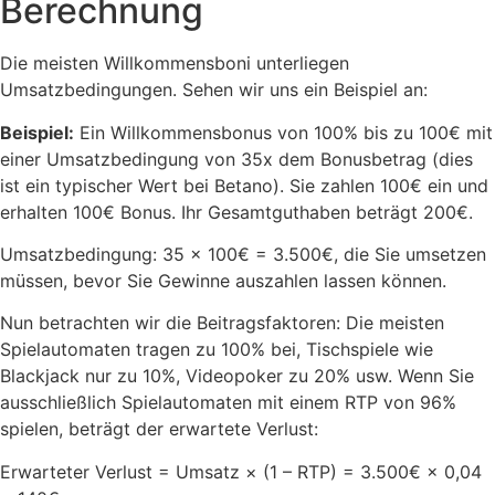
Berechnung
Die meisten Willkommensboni unterliegen
Umsatzbedingungen. Sehen wir uns ein Beispiel an:
Beispiel:
Ein Willkommensbonus von 100% bis zu 100€ mit
einer Umsatzbedingung von 35x dem Bonusbetrag (dies
ist ein typischer Wert bei Betano). Sie zahlen 100€ ein und
erhalten 100€ Bonus. Ihr Gesamtguthaben beträgt 200€.
Umsatzbedingung: 35 × 100€ = 3.500€, die Sie umsetzen
müssen, bevor Sie Gewinne auszahlen lassen können.
Nun betrachten wir die Beitragsfaktoren: Die meisten
Spielautomaten tragen zu 100% bei, Tischspiele wie
Blackjack nur zu 10%, Videopoker zu 20% usw. Wenn Sie
ausschließlich Spielautomaten mit einem RTP von 96%
spielen, beträgt der erwartete Verlust:
Erwarteter Verlust = Umsatz × (1 – RTP) = 3.500€ × 0,04