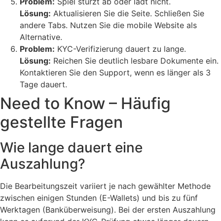
Problem:
Spiel stürzt ab oder lädt nicht.
Lösung:
Aktualisieren Sie die Seite. Schließen Sie
andere Tabs. Nutzen Sie die mobile Website als
Alternative.
Problem:
KYC-Verifizierung dauert zu lange.
Lösung:
Reichen Sie deutlich lesbare Dokumente ein.
Kontaktieren Sie den Support, wenn es länger als 3
Tage dauert.
Need to Know – Häufig
gestellte Fragen
Wie lange dauert eine
Auszahlung?
Die Bearbeitungszeit variiert je nach gewählter Methode
zwischen einigen Stunden (E-Wallets) und bis zu fünf
Werktagen (Banküberweisung). Bei der ersten Auszahlung