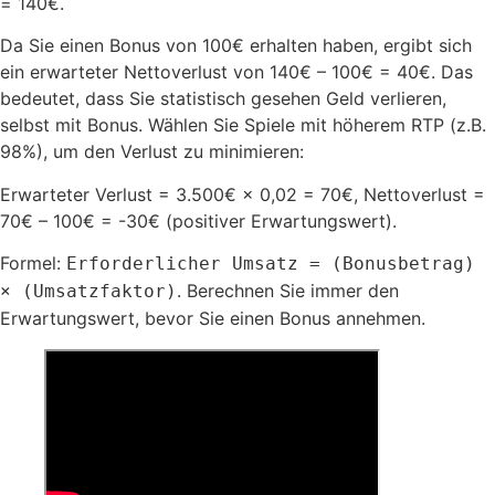
= 140€.
Da Sie einen Bonus von 100€ erhalten haben, ergibt sich
ein erwarteter Nettoverlust von 140€ – 100€ = 40€. Das
bedeutet, dass Sie statistisch gesehen Geld verlieren,
selbst mit Bonus. Wählen Sie Spiele mit höherem RTP (z.B.
98%), um den Verlust zu minimieren:
Erwarteter Verlust = 3.500€ × 0,02 = 70€, Nettoverlust =
70€ – 100€ = -30€ (positiver Erwartungswert).
Formel:
Erforderlicher Umsatz = (Bonusbetrag)
. Berechnen Sie immer den
× (Umsatzfaktor)
Erwartungswert, bevor Sie einen Bonus annehmen.