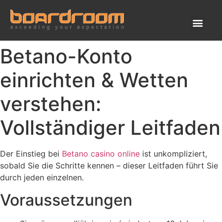
Betano-Konto
einrichten & Wetten
verstehen:
Vollständiger Leitfaden
Der Einstieg bei
Betano casino online
ist unkompliziert,
sobald Sie die Schritte kennen – dieser Leitfaden führt Sie
durch jeden einzelnen.
Voraussetzungen