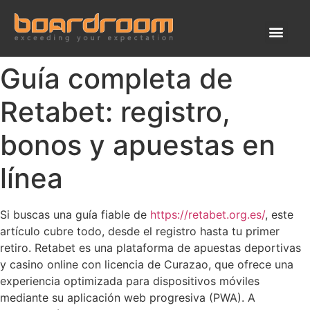
Guía completa de
Retabet: registro,
bonos y apuestas en
línea
Si buscas una guía fiable de
https://retabet.org.es/
, este
artículo cubre todo, desde el registro hasta tu primer
retiro. Retabet es una plataforma de apuestas deportivas
y casino online con licencia de Curazao, que ofrece una
experiencia optimizada para dispositivos móviles
mediante su aplicación web progresiva (PWA). A