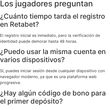
Los jugadores preguntan
¿Cuánto tiempo tarda el registro
en Retabet?
El registro inicial es inmediato, pero la verificación de
identidad puede demorar hasta 48 horas.
¿Puedo usar la misma cuenta en
varios dispositivos?
Sí, puedes iniciar sesión desde cualquier dispositivo con
navegador moderno, ya que es una plataforma web
progresiva.
¿Hay algún código de bono para
el primer depósito?