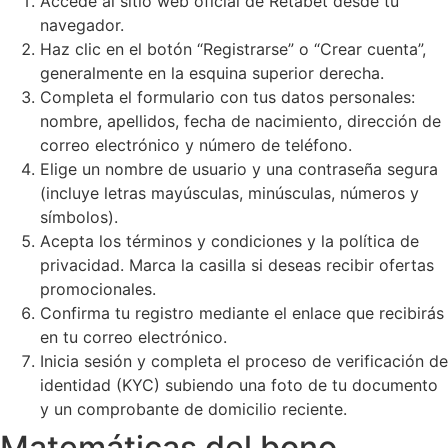
Accede al sitio web oficial de Retabet desde tu
navegador.
Haz clic en el botón “Registrarse” o “Crear cuenta”,
generalmente en la esquina superior derecha.
Completa el formulario con tus datos personales:
nombre, apellidos, fecha de nacimiento, dirección de
correo electrónico y número de teléfono.
Elige un nombre de usuario y una contraseña segura
(incluye letras mayúsculas, minúsculas, números y
símbolos).
Acepta los términos y condiciones y la política de
privacidad. Marca la casilla si deseas recibir ofertas
promocionales.
Confirma tu registro mediante el enlace que recibirás
en tu correo electrónico.
Inicia sesión y completa el proceso de verificación de
identidad (KYC) subiendo una foto de tu documento
y un comprobante de domicilio reciente.
Matemáticas del bono