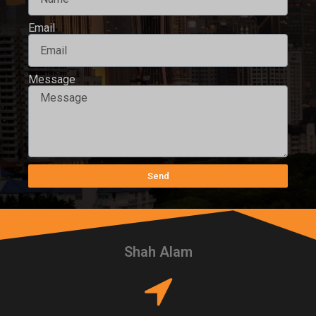
Email
Message
Send
Shah Alam