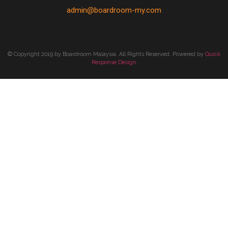
admin@boardroom-my.com
© Copyright 2019 by Boardroom Malaysia. All Rights Reserved. Powered by
Quick
Response Design