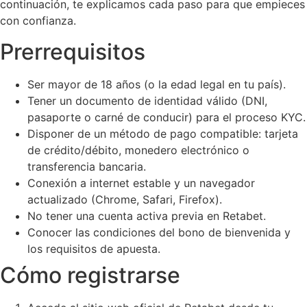
continuación, te explicamos cada paso para que empieces
con confianza.
Prerrequisitos
Ser mayor de 18 años (o la edad legal en tu país).
Tener un documento de identidad válido (DNI,
pasaporte o carné de conducir) para el proceso KYC.
Disponer de un método de pago compatible: tarjeta
de crédito/débito, monedero electrónico o
transferencia bancaria.
Conexión a internet estable y un navegador
actualizado (Chrome, Safari, Firefox).
No tener una cuenta activa previa en Retabet.
Conocer las condiciones del bono de bienvenida y
los requisitos de apuesta.
Cómo registrarse