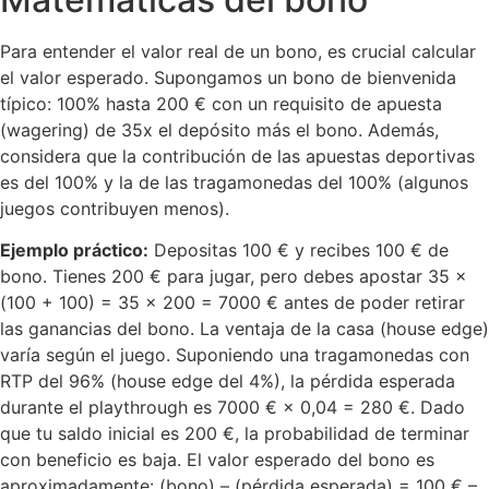
Para entender el valor real de un bono, es crucial calcular
el valor esperado. Supongamos un bono de bienvenida
típico: 100% hasta 200 € con un requisito de apuesta
(wagering) de 35x el depósito más el bono. Además,
considera que la contribución de las apuestas deportivas
es del 100% y la de las tragamonedas del 100% (algunos
juegos contribuyen menos).
Ejemplo práctico:
Depositas 100 € y recibes 100 € de
bono. Tienes 200 € para jugar, pero debes apostar 35 ×
(100 + 100) = 35 × 200 = 7000 € antes de poder retirar
las ganancias del bono. La ventaja de la casa (house edge)
varía según el juego. Suponiendo una tragamonedas con
RTP del 96% (house edge del 4%), la pérdida esperada
durante el playthrough es 7000 € × 0,04 = 280 €. Dado
que tu saldo inicial es 200 €, la probabilidad de terminar
con beneficio es baja. El valor esperado del bono es
aproximadamente: (bono) – (pérdida esperada) = 100 € –