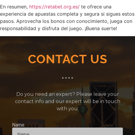
En resumen,
https://retabet.org.es/
te ofrece una
experiencia de apuestas completa y segura si sigues estos
pasos. Aprovecha los bonos con conocimiento, juega con
responsabilidad y disfruta del juego. ¡Buena suerte!
CONTACT US
Do you need an expert? Please leave your
contact info and our expert will be in touch
with you.
Name