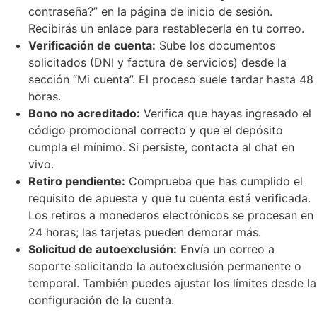
contraseña?” en la página de inicio de sesión.
Recibirás un enlace para restablecerla en tu correo.
Verificación de cuenta:
Sube los documentos
solicitados (DNI y factura de servicios) desde la
sección “Mi cuenta”. El proceso suele tardar hasta 48
horas.
Bono no acreditado:
Verifica que hayas ingresado el
código promocional correcto y que el depósito
cumpla el mínimo. Si persiste, contacta al chat en
vivo.
Retiro pendiente:
Comprueba que has cumplido el
requisito de apuesta y que tu cuenta está verificada.
Los retiros a monederos electrónicos se procesan en
24 horas; las tarjetas pueden demorar más.
Solicitud de autoexclusión:
Envía un correo a
soporte solicitando la autoexclusión permanente o
temporal. También puedes ajustar los límites desde la
configuración de la cuenta.