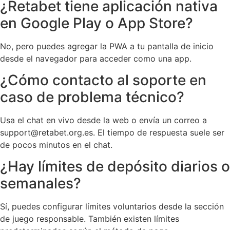
¿Retabet tiene aplicación nativa
en Google Play o App Store?
No, pero puedes agregar la PWA a tu pantalla de inicio
desde el navegador para acceder como una app.
¿Cómo contacto al soporte en
caso de problema técnico?
Usa el chat en vivo desde la web o envía un correo a
support@retabet.org.es. El tiempo de respuesta suele ser
de pocos minutos en el chat.
¿Hay límites de depósito diarios o
semanales?
Sí, puedes configurar límites voluntarios desde la sección
de juego responsable. También existen límites