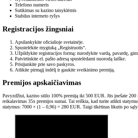
Telefono numeris
Sutikimas su kazino taisyklėmis
Stabilus interneto ryšys
Registracijos žingsniai
Apsilankykite oficialioje svetainėje.
Spustelėkite mygtuką „Registruotis“.
Užpildykite registracijos formą: nurodykite vardą, pavardę, gimim
Patvirtinkite el. pašto adresą spustelėdami nuorodą laiške.
Prisijunkite prie savo paskyros.
Atlikite pirmąjį indėlį ir gaukite sveikinimo premiją.
Premijos apskaičiavimas
Pavyzdžiui, kazino siūlo 100% premiją iki 500 EUR. Jūs įnešate 20
reikalavimas 35x premijos sumai. Tai reiškia, kad turite atlikti staty
statymus: 7000 × (1 – 0,96) = 280 EUR. Taigi tikėtinas likutis po są