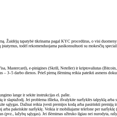
gumą. Žaidėjų tapatybė tikrinama pagal KYC procedūras, o visi duomen
ių įstatymus, todėl rekomenduojama pasikonsultuoti su mokesčių speciali
sa, Mastercard), e-pinigines (Skrill, Neteller) ir kriptovaliutas (Bitc
mas – 3–5 darbo dienos. Prieš pirmą išėmimą reikia pateikti asmens dok
ngimo lange ir sekite instrukcijas el. pašte.
štą ir slaptažodį. Jei problema išlieka, išvalykite naršyklės talpyklą arba
te sąlygas. Dažnai reikia įvesti premijos kodą arba pasirinkti premiją i
apį arba pakeiskite naršyklę. Veikia ir mobiliajame telefone per naršykl
mus (pvz., lažybų sąlygas). Jei išėmimas užtruko ilgiau nei nurodyta, raš