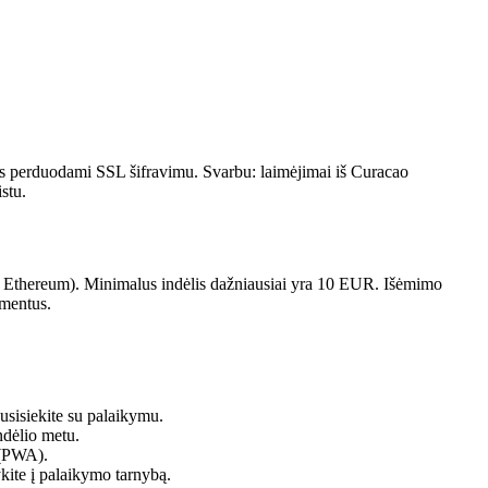
ys perduodami SSL šifravimu. Svarbu: laimėjimai iš Curacao
stu.
oin, Ethereum). Minimalus indėlis dažniausiai yra 10 EUR. Išėmimo
umentus.
 susisiekite su palaikymu.
ndėlio metu.
ę (PWA).
ykite į palaikymo tarnybą.