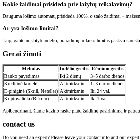
Kokie žaidimai prisideda prie lažybų reikalavimų?
Dauguma lošimo automatų prisideda 100%, o stalo žaidimai – mažesn
Ar yra lošimo limitai?
Taip, galite nustatyti indėlio, praradimų ar laiko limitus paskyros nus
Gerai žinoti
Metodas
Indėlio greitis
Išėmimo greitis
Banko pavedimas
Iki 2 dienų
3–5 darbo dienos
Kreditinė kortelė
Akimirksniu
1–3 darbo dienos
E-piniginė (Skrill, Neteller)
Akimirksniu
Iki 24 val.
Kriptovaliuta (Bitcoin)
Akimirksniu
Iki 1 val.
Apibendrinant, šiame kazino rasite platų žaidimų pasirinkimą ir patraukl
contact us
Do you need an expert? Please leave your contact info and our expert 