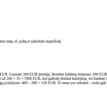
o datą, el. paštą ir sukurkite slaptažodį.
0 EUR. Gaunate 200 EUR premiją. Bendras žaidimų balansas: 200 EUR 
mus už 200 × 35 = 7000 EUR, kol galėsite išsiimti laimėjimą. Jei žaidimo
lygų įvykdymo: 400 – 280 = 120 EUR. Ši suma yra vidutinė – realu gali 