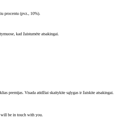
iu procentu (pvz., 10%).
tatymuose, kad žaistumėte atsakingai.
ias premijas. Visada atidžiai skaitykite sąlygas ir žaiskite atsakingai.
will be in touch with you.