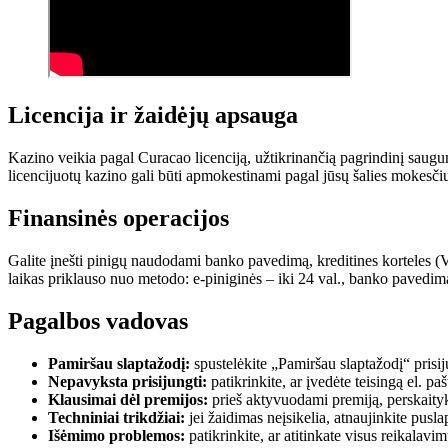
Licencija ir žaidėjų apsauga
Kazino veikia pagal Curacao licenciją, užtikrinančią pagrindinį sau
licencijuotų kazino gali būti apmokestinami pagal jūsų šalies mokesč
Finansinės operacijos
Galite įnešti pinigų naudodami banko pavedimą, kreditines korteles (Vi
laikas priklauso nuo metodo: e-piniginės – iki 24 val., banko pavedi
Pagalbos vadovas
Pamiršau slaptažodį:
spustelėkite „Pamiršau slaptažodį“ prisiju
Nepavyksta prisijungti:
patikrinkite, ar įvedėte teisingą el. pa
Klausimai dėl premijos:
prieš aktyvuodami premiją, perskaityki
Techniniai trikdžiai:
jei žaidimas neįsikelia, atnaujinkite pusl
Išėmimo problemos:
patikrinkite, ar atitinkate visus reikalavi