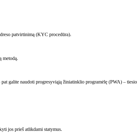
 adreso patvirtinimą (KYC procedūra).
tą metodą.
pat galite naudoti progresyviąją žiniatinklio programėlę (PWA) – tiesiog
yti jos prieš atlikdami statymus.