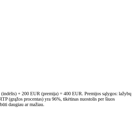
(indėlis) + 200 EUR (premija) = 400 EUR. Premijos sąlygos: lažybų
 RTP (grąžos procentas) yra 96%, tikėtinas nuostolis per šiuos
būti daugiau ar mažiau.