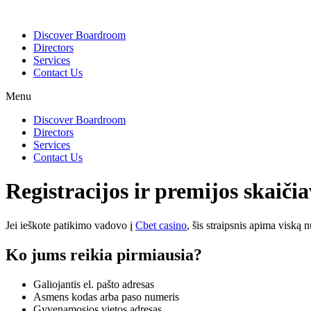
Discover Boardroom
Directors
Services
Contact Us
Menu
Discover Boardroom
Directors
Services
Contact Us
Registracijos ir premijos skaič
Jei ieškote patikimo vadovo į
Cbet casino
, šis straipsnis apima viską 
Ko jums reikia pirmiausia?
Galiojantis el. pašto adresas
Asmens kodas arba paso numeris
Gyvenamosios vietos adresas