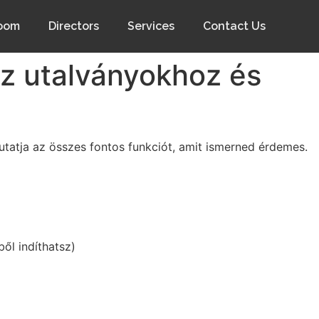
room
Directors
Services
Contact Us
az utalványokhoz és
tatja az összes fontos funkciót, amit ismerned érdemes.
ől indíthatsz)