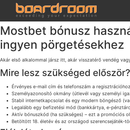
Mostbet bónusz használ
ingyen pörgetésekhez
Akár első alkalommal jársz itt, akár visszatérő vendég vag
Mire lesz szükséged először
Érvényes e-mail cím és telefonszám a regisztrációho
Személyazonosító okmány (útlevél vagy személyi iga
Stabil internetkapcsolat és egy modern böngésző (v
Legalább egy befizetési mód (bankkártya, e-pénztárc
Aktív bónuszkód (ha szükséges) – ezt a promóciós o
Betöltött 18. életév és az országod szerencsejáték-t