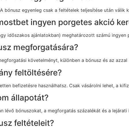
A bónusz egyenleg csak a feltételek teljesítése után válik 
mostbet ingyen porgetes akció ke
agy időszakos ajánlatokban) meghatározott számú ingyen p
nusz megforgatására?
 megforgatási követelményt, különben a bónusz és az azzal
ny feltöltésére?
etten befizetésre használhatsz. Csak vásárolni lehet, a kifi
m állapotát?
 lévő bónuszokat, a megforgatás százalékát és a lejárati 
z feltételeit?