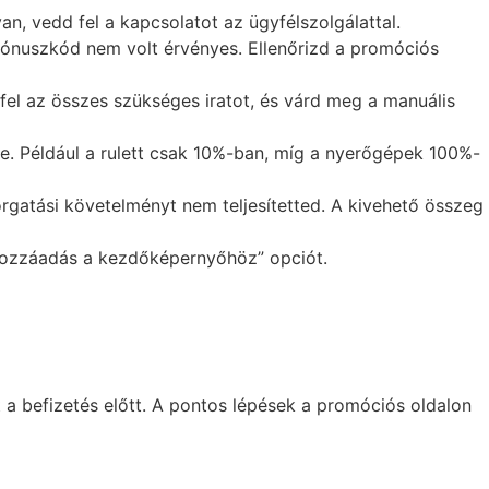
 van, vedd fel a kapcsolatot az ügyfélszolgálattal.
 bónuszkód nem volt érvényes. Ellenőrizd a promóciós
l az összes szükséges iratot, és várd meg a manuális
ele. Például a rulett csak 10%-ban, míg a nyerőgépek 100%-
gatási követelményt nem teljesítetted. A kivehető összeg
„Hozzáadás a kezdőképernyőhöz” opciót.
 a befizetés előtt. A pontos lépések a promóciós oldalon