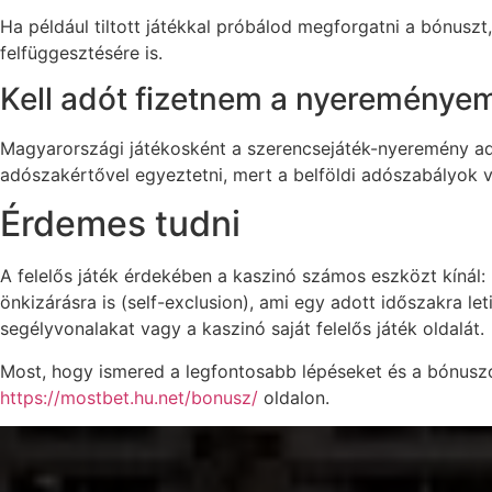
Ha például tiltott játékkal próbálod megforgatni a bónuszt
felfüggesztésére is.
Kell adót fizetnem a nyereménye
Magyarországi játékosként a szerencsejáték-nyeremény ad
adószakértővel egyeztetni, mert a belföldi adószabályok v
Érdemes tudni
A felelős játék érdekében a kaszinó számos eszközt kínál: b
önkizárásra is (self-exclusion), ami egy adott időszakra l
segélyvonalakat vagy a kaszinó saját felelős játék oldalát.
Most, hogy ismered a legfontosabb lépéseket és a bónuszok 
https://mostbet.hu.net/bonusz/
oldalon.