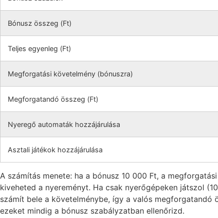
Bónusz összeg (Ft)
Teljes egyenleg (Ft)
Megforgatási követelmény (bónuszra)
Megforgatandó összeg (Ft)
Nyeregő automaták hozzájárulása
Asztali játékok hozzájárulása
A számítás menete: ha a bónusz 10 000 Ft, a megforgatás
kiveheted a nyereményt. Ha csak nyerőgépeken játszol (100
számít bele a követelménybe, így a valós megforgatandó ö
ezeket mindig a bónusz szabályzatban ellenőrizd.