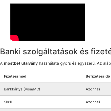
Banki szolgáltatások és fizet
A
mostbet utalvány
használata gyors és egyszerű. Az alább
Fizetési mód
Befizetési idő
Bankkártya (Visa/MC)
Azonnali
Skrill
Azonnali