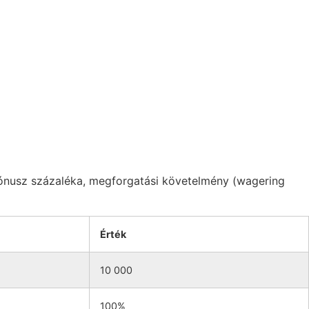
bónusz százaléka, megforgatási követelmény (wagering
Érték
10 000
100%