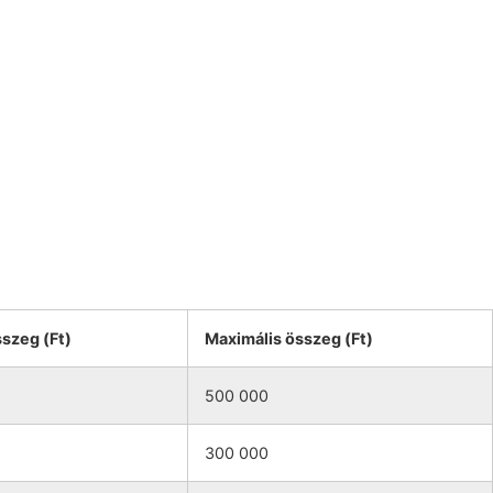
sszeg (Ft)
Maximális összeg (Ft)
500 000
300 000