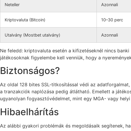
Neteller
Azonnali
Kriptovaluta (Bitcoin)
10–30 perc
Utalvány (Mostbet utalvány)
Azonnali
Ne feledd: kriptovaluta esetén a kifizetéseknél nincs ban
játékosoknak figyelembe kell venniük, hogy a nyeremények
Biztonságos?
Az oldal 128 bites SSL-titkosítással védi az adatforgalma
a tranzakciók naplózása pedig átlátható. Emellett a játéko
ugyanolyan fogyasztóvédelmet, mint egy MGA- vagy helyi e
Hibaelhárítás
Az alábbi gyakori problémák és megoldásaik segítenek, ha