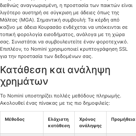
διεθνώς αναγνωρισμένη, η προστασία των παικτών είναι
λιγότερο αυστηρή σε σύγκριση με άδειες όπως της
Μάλτας (MGA). Σημαντική συμβουλή: Τα κέρδη από
καζίνο με άδεια Κουρασάο ενδέχεται να υπόκεινται σε
τοπική φορολογία εισοδήματος, ανάλογα με τη χώρα
σας. Συνιστάται να συμβουλευτείτε έναν φοροτεχνικό.
Επιπλέον, το Nomini χρησιμοποιεί κρυπτογράφηση SSL
για την προστασία των δεδομένων σας.
Κατάθεση και ανάληψη
χρημάτων
Το Nomini υποστηρίζει πολλές μεθόδους πληρωμής.
Ακολουθεί ένας πίνακας με τις πιο δημοφιλείς:
Μέθοδος
Ελάχιστη
Χρόνος
Προμήθεια
κατάθεση
ανάληψης