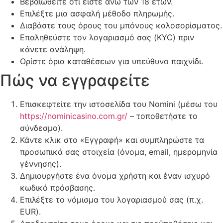
Βεβαιωθείτε ότι είστε άνω των 18 ετών.
Επιλέξτε μια ασφαλή μέθοδο πληρωμής.
Διαβάστε τους όρους του μπόνους καλοσορίσματος.
Επαληθεύστε τον λογαριασμό σας (KYC) πριν
κάνετε ανάληψη.
Ορίστε όρια καταθέσεων για υπεύθυνο παιχνίδι.
Πώς να εγγραφείτε
Επισκεφτείτε την ιστοσελίδα του Nomini (μέσω του
https://nominicasino.com.gr/
– τοποθετήστε το
σύνδεσμο).
Κάντε κλικ στο «Εγγραφή» και συμπληρώστε τα
προσωπικά σας στοιχεία (όνομα, email, ημερομηνία
γέννησης).
Δημιουργήστε ένα όνομα χρήστη και έναν ισχυρό
κωδικό πρόσβασης.
Επιλέξτε το νόμισμα του λογαριασμού σας (π.χ.
EUR).