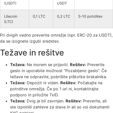
(USDT)
USDT
Litecoin
0,1 LTC
0,2 LTC
5–10 potrditev
(LTC)
Pri dvigih vedno preverite omrežje (npr. ERC-20 za USDT),
da se izognete izgubi sredstev.
Težave in rešitve
Težava:
Ne morem se prijaviti.
Rešitev:
Preverite
geslo in uporabite možnost “Pozabljeno geslo”. Če
težave ne odpravite, pobrišite piškotke brskalnika.
Težava:
Depozit ni viden.
Rešitev:
Počakajte na
potrditve omrežja. Če po 1 uri ni, kontaktirajte
podporo in priložite TxID.
Težava:
Dvig je bil zavrnjen.
Rešitev:
Preverite, ali
ste izpolnili zahteve za stave in ali so vsi dokumenti
KYC potrjeni.