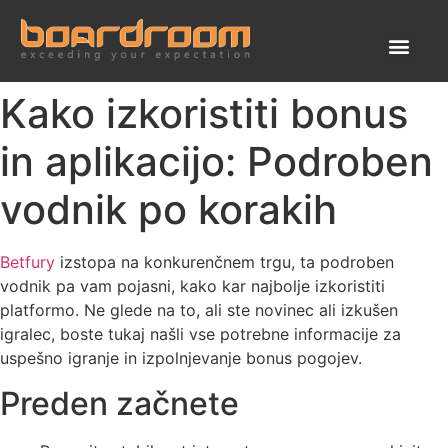
Kako izkoristiti bonus
in aplikacijo: Podroben
vodnik po korakih
Betfury
izstopa na konkurenčnem trgu, ta podroben
vodnik pa vam pojasni, kako kar najbolje izkoristiti
platformo. Ne glede na to, ali ste novinec ali izkušen
igralec, boste tukaj našli vse potrebne informacije za
uspešno igranje in izpolnjevanje bonus pogojev.
Preden začnete