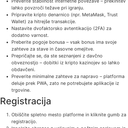
Preverite stabilnost internetne povezave – prekinitev
lahko povzroči težave pri igranju.
Pripravite kripto denarnico (npr. MetaMask, Trust
Wallet) za hitrejše transakcije.
Nastavite dvofaktorsko avtentikacijo (2FA) za
dodatno varnost.
Preberite pogoje bonusa – vsak bonus ima svoje
zahteve za stave in časovne omejitve.
Prepričajte se, da ste seznanjeni z davčno
obveznostjo – dobitki iz kripto kazinojev so lahko
obdavčeni.
Preverite minimalne zahteve za napravo – platforma
deluje prek PWA, zato ne potrebujete aplikacije iz
trgovine.
Registracija
Obiščite spletno mesto platforme in kliknite gumb za
registracijo.