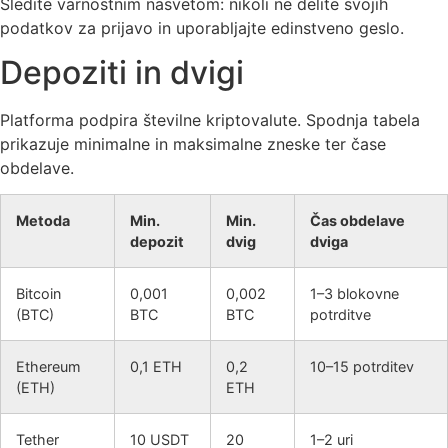
Sledite varnostnim nasvetom: nikoli ne delite svojih
podatkov za prijavo in uporabljajte edinstveno geslo.
Depoziti in dvigi
Platforma podpira številne kriptovalute. Spodnja tabela
prikazuje minimalne in maksimalne zneske ter čase
obdelave.
Metoda
Min.
Min.
Čas obdelave
depozit
dvig
dviga
Bitcoin
0,001
0,002
1–3 blokovne
(BTC)
BTC
BTC
potrditve
Ethereum
0,1 ETH
0,2
10–15 potrditev
(ETH)
ETH
Tether
10 USDT
20
1–2 uri