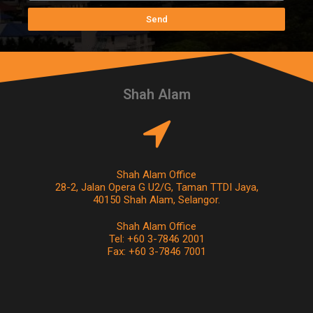
Send
Shah Alam
Shah Alam Office
28-2, Jalan Opera G U2/G, Taman TTDI Jaya,
40150 Shah Alam, Selangor.
Shah Alam Office
Tel: +60 3-7846 2001
Fax: +60 3-7846 7001