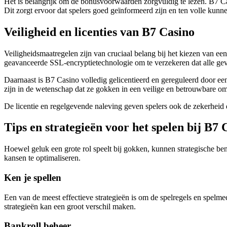
Het is belangrijk om de bonusvoorwaarden zorgvuldig te lezen. B7 Ca
Dit zorgt ervoor dat spelers goed geïnformeerd zijn en ten volle kunne
Veiligheid en licenties van B7 Casino
Veiligheidsmaatregelen zijn van cruciaal belang bij het kiezen van ee
geavanceerde SSL-encryptietechnologie om te verzekeren dat alle ge
Daarnaast is B7 Casino volledig gelicentieerd en gereguleerd door ee
zijn in de wetenschap dat ze gokken in een veilige en betrouwbare o
De licentie en regelgevende naleving geven spelers ook de zekerheid
Tips en strategieën voor het spelen bij B7 
Hoewel geluk een grote rol speelt bij gokken, kunnen strategische ben
kansen te optimaliseren.
Ken je spellen
Een van de meest effectieve strategieën is om de spelregels en spelmec
strategieën kan een groot verschil maken.
Bankroll beheer