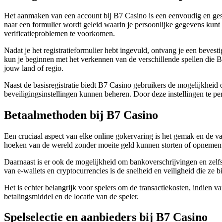
Het aanmaken van een account bij B7 Casino is een eenvoudig en gestr
naar een formulier wordt geleid waarin je persoonlijke gegevens kunt
verificatieproblemen te voorkomen.
Nadat je het registratieformulier hebt ingevuld, ontvang je een bevesti
kun je beginnen met het verkennen van de verschillende spellen die B
jouw land of regio.
Naast de basisregistratie biedt B7 Casino gebruikers de mogelijkheid
beveiligingsinstellingen kunnen beheren. Door deze instellingen te per
Betaalmethoden bij B7 Casino
Een cruciaal aspect van elke online gokervaring is het gemak en de va
hoeken van de wereld zonder moeite geld kunnen storten of opnemen. To
Daarnaast is er ook de mogelijkheid om bankoverschrijvingen en zelf
van e-wallets en cryptocurrencies is de snelheid en veiligheid die ze
Het is echter belangrijk voor spelers om de transactiekosten, indien v
betalingsmiddel en de locatie van de speler.
Spelselectie en aanbieders bij B7 Casino