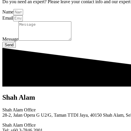
Do you need an expert? Please leave your contact info and our expert 
Name
Email
Message
Send
Shah Alam
Shah Alam Office
28-2, Jalan Opera G U2/G, Taman TTDI Jaya, 40150 Shah Alam, Sel
Shah Alam Office
Tel: +60 3-7846 2001