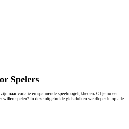
or Spelers
zijn naar variatie en spannende speelmogelijkheden. Of je nu een
 willen spelen? In deze uitgebreide gids duiken we dieper in op alle