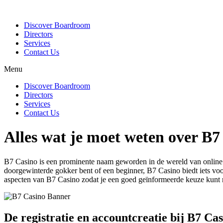
Discover Boardroom
Directors
Services
Contact Us
Menu
Discover Boardroom
Directors
Services
Contact Us
Alles wat je moet weten over B7
B7 Casino is een prominente naam geworden in de wereld van online g
doorgewinterde gokker bent of een beginner, B7 Casino biedt iets voor
aspecten van B7 Casino zodat je een goed geïnformeerde keuze kunt
De registratie en accountcreatie bij B7 Ca