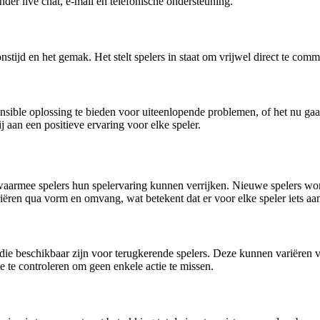
er live chat, e-mail en telefonische ondersteuning.
onstijd en het gemak. Het stelt spelers in staat om vrijwel direct te 
ble oplossing te bieden voor uiteenlopende problemen, of het nu gaat 
 aan een positieve ervaring voor elke speler.
 waarmee spelers hun spelervaring kunnen verrijken. Nieuwe spelers 
ëren qua vorm en omvang, wat betekent dat er voor elke speler iets aant
e beschikbaar zijn voor terugkerende spelers. Deze kunnen variëren va
 te controleren om geen enkele actie te missen.