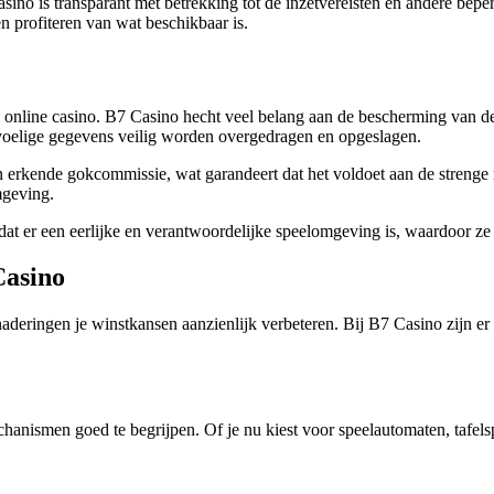
sino is transparant met betrekking tot de inzetvereisten en andere be
n profiteren van wat beschikbaar is.
n online casino. B7 Casino hecht veel belang aan de bescherming van de
voelige gegevens veilig worden overgedragen en opgeslagen.
n erkende gokcommissie, wat garandeert dat het voldoet aan de strenge 
mgeving.
 dat er een eerlijke en verantwoordelijke speelomgeving is, waardoor z
Casino
aderingen je winstkansen aanzienlijk verbeteren. Bij B7 Casino zijn er v
hanismen goed te begrijpen. Of je nu kiest voor speelautomaten, tafelsp