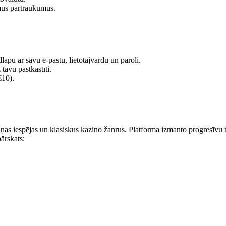
amus pārtraukumus.
dlapu ar savu e-pastu, lietotājvārdu un paroli.
 tavu pastkastīti.
€10).
 iespējas un klasiskus kazino žanrus. Platforma izmanto progresīvu tī
pārskats: