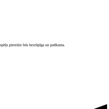
 spēļu pieredze būs bezrūpīga un patīkama.