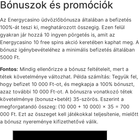
Bónuszok és promóciók
Az Energycasino üdvözlőbónusza általában a befizetés
100%-át teszi ki, meghatározott összegig. Ezen felül
gyakran jár hozzá 10 ingyen pörgetés is, amit az
Energycasino 10 free spins akció keretében kaphat meg. A
bónusz igénybevételéhez a minimális befizetés általában
5000 Ft.
Fontos:
Mindig ellenőrizze a bónusz feltételeit, mert a
tétek követelménye változhat. Példa számítás: Tegyük fel,
hogy befizet 10 000 Ft-ot, és megkapja a 100% bónuszt,
azaz további 10 000 Ft-ot. A bónuszra vonatkozó tétek
követelménye (bonusz+betét) 35-szörös. Eszerint a
megforgatandó összeg: (10 000 + 10 000) × 35 = 700
000 Ft. Ezt az összeget kell játékokkal teljesítenie, mielőtt
a bónusz nyereménye kifizethetővé válik.