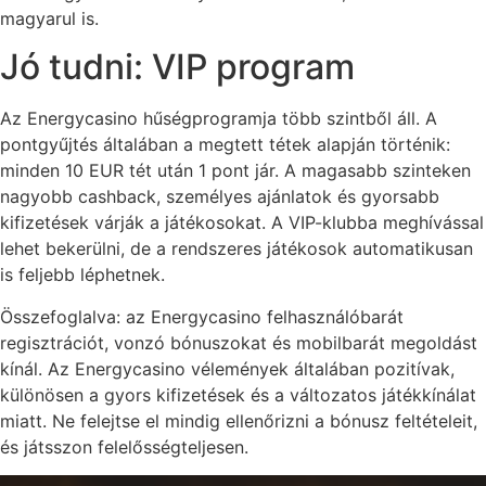
magyarul is.
Jó tudni: VIP program
Az Energycasino hűségprogramja több szintből áll. A
pontgyűjtés általában a megtett tétek alapján történik:
minden 10 EUR tét után 1 pont jár. A magasabb szinteken
nagyobb cashback, személyes ajánlatok és gyorsabb
kifizetések várják a játékosokat. A VIP-klubba meghívással
lehet bekerülni, de a rendszeres játékosok automatikusan
is feljebb léphetnek.
Összefoglalva: az Energycasino felhasználóbarát
regisztrációt, vonzó bónuszokat és mobilbarát megoldást
kínál. Az Energycasino vélemények általában pozitívak,
különösen a gyors kifizetések és a változatos játékkínálat
miatt. Ne felejtse el mindig ellenőrizni a bónusz feltételeit,
és játsszon felelősségteljesen.