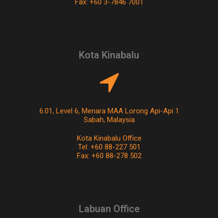
Fax: +60 3-7846 7001
Kota Kinabalu
6.01, Level 6, Menara MAA Lorong Api-Api 1
Sabah, Malaysia
Kota Kinabalu Office
Tel: +60 88-227 501
Fax: +60 88-278 502
Labuan Office